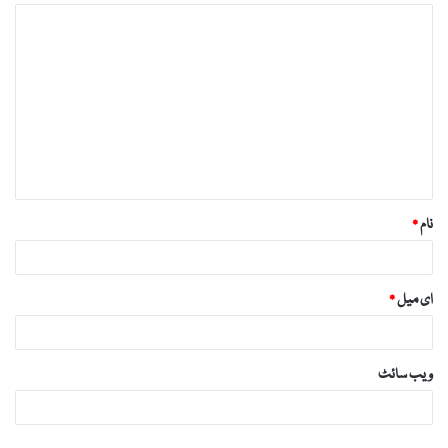
ت
ب
ص
ر
ہ
*
نام
*
ای میل
*
ویب‌ سائٹ