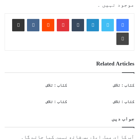
موجود نہیں ۔
Share via Email
VKontakte
Reddit
Pinterest
Tumblr
LinkedIn
Print
Related Articles
کتاب : تلاش
کتاب : تلاش
کتاب : تلاش
کتاب : تلاش
جواب دیں
آپ کا ای میل ایڈریس شائع نہیں کیا جائے گا۔