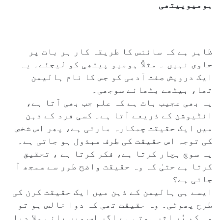
ہومیوپیتھی
ظاہر ہے کہ سائنس کا طریقہ کار ہر بات پر
حاوی نہیں ۔ مثلاً ہومیو پیتھی کو لیجئے۔ یہ
ایک درویش صفت آدمی کو جس کا نام ہالیمن
تھا، بیٹھے بٹھائے سوجھی۔
یہ بھی عجیب بات ہے کہ علم جب بھی آتا ہے،
انٹیوشن کے ذریعے آتا ہے۔ کسی فرد کے ذہن
میں ایک حقیقت چمکارہ مارتی ہے، پھر اس شخص
کی توجہ اس حقیقت کی طرف مبذول ہو جاتی ہے۔
یہ سوچ بچار کرتا ہے، فکر کرتا ہے ، تحقیق
کرتا ہے حتیٰ کہ وہ حقیقت واضح طور سے سمجھ آ
جاتی ہے؟
ایسے ہی ہالیمن کے ذہن میں ایک حقیقت کرن کی
طرح پھوٹی۔ وہ حقیقت تھی کہ دوا خالص ہو تو
وہ کم پُر اثر ہوتی ہے اگر اس میں پانی ملا دیا