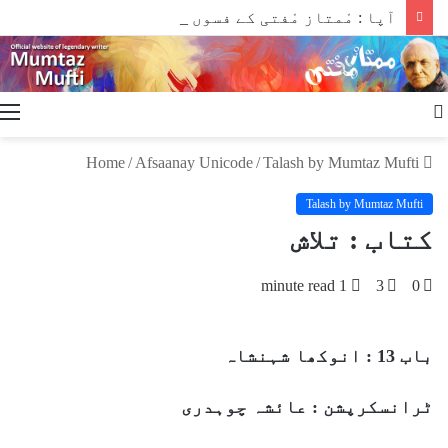
آپا : مْمتاز مْفتی کے فسوں ساز قلم سے
u
Search
for
/
Afsaanay Unicode
/
Talash by Mumtaz Mufti
Home
Talash by Mumtaz Mufti
کتاب : تلاش
1 minute read
3
0
باب 13 : انوکھا شہنشاہ
ٹرانسکرپشن : عائشہ چوہدری