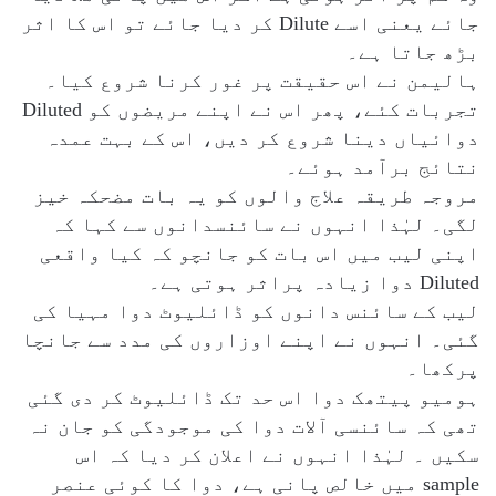
جائے یعنی اسے Dilute کر دیا جائے تو اس کا اثر
بڑھ جاتا ہے۔
ہالیمن نے اس حقیقت پر غور کرنا شروع کیا۔
تجربات کئے، پھر اس نے اپنے مریضوں کو Diluted
دوائیاں دینا شروع کر دیں، اس کے بہت عمدہ
نتائج برآمد ہوئے۔
مروجہ طریقہ علاج والوں کو یہ بات مضحکہ خیز
لگی۔ لہٰذا انہوں نے سائنسدانوں سے کہا کہ
اپنی لیب میں اس بات کو جانچو کہ کیا واقعی
Diluted دوا زیادہ پراثر ہوتی ہے۔
لیب کے سائنس دانوں کو ڈائلیوٹ دوا مہیا کی
گئی۔ انہوں نے اپنے اوزاروں کی مدد سے جانچا
پرکھا۔
ہومیو پیتھک دوا اس حد تک ڈائلیوٹ کر دی گئی
تھی کہ سائنسی آلات دوا کی موجودگی کو جان نہ
سکیں ۔ لہٰذا انہوں نے اعلان کر دیا کہ اس
sample میں خالص پانی ہے، دوا کا کوئی عنصر