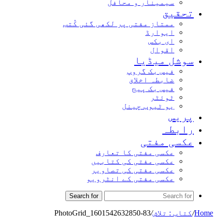
سیمینار و محافل
تحقیق
ممتاز مفتی پر لکھی گئی کُتب
ایوارڈ
ای بکس
اقوال
سوشل میڈیا
فیس بک گروپ
ضابطہ اخلاق
فیس بک پیج
ٹوئٹر
یو ٹیوب چینل
پریس
رابطہ
عکسی مفتی
عکسی مفتی کا تعارف
عکسی مفتی کی کتابیں
عکسی مفتی کی تصاویر
عکسی مفتی کے انٹرویو
Search for
Home
/
کتاب : تلاش
/
PhotoGrid_1601542632850-83