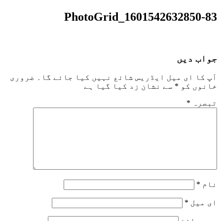
PhotoGrid_1601542632850-83
جواب دیں
آپ کا ای میل ایڈریس شائع نہیں کیا جائے گا۔
ضروری
خانوں کو
*
سے نشان زد کیا گیا ہے
تبصرہ
*
نام
*
ای میل
*
ویب‌ سائٹ