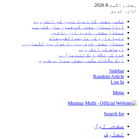
ہفتہ, اگست 8 2026
تازہ ترین
عکسی مفتی کا دنیا نیوز کو انٹرویو
آپا : مْمتاز مْفتی کے فسوں ساز قلم سے
ممتاز مفتی یادیں اور باتیں
دنیا داری کی مابعدالطبیعات
ممتاز مفتی خود بین یا خدا بین لکھاری۔
اوصاف کو انٹرویو
خدا کی تلاش ایک نئے موڑ پر
ایک ملاقات عکسی مفتی سے – ہم شہری
Sidebar
Random Article
Log In
Menu
Search for
صفحہ اول
تعارف