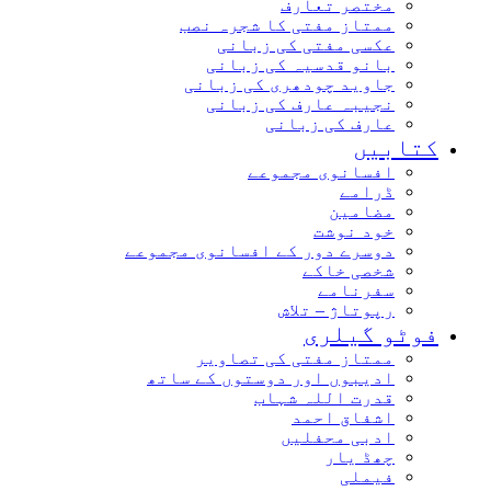
مختصر تعارف
ممتاز مفتی کا شجرہ نصب
عکسی مفتی کی زبانی
بانو قدسیہ کی زبانی
جاوید چودھری کی زبانی
نجیبہ عارف کی زبانی
عارف کی زبانی
کتابیں
افسانوی مجموعے
ڈرامے
مضامین
خود نوشت
دوسرے دور کے افسانوی مجموعے
شخصی خاکے
سفرنامے
رپوتاژ – تلاش
فوٹو گیلری
ممتاز مفتی کی تصاویر
ادیبوں اور دوستوں کے ساتھ
قدرت اللہ شہاب
اشفاق احمد
ادبی محفلیں
چھڈ یار
فیملی