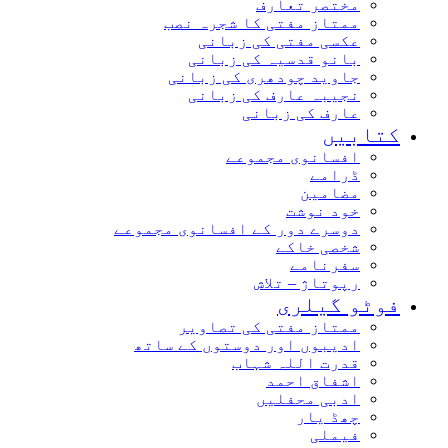
مختصر تعارف
ممتاز مفتی کا شجرہ نصب
عکسی مفتی کی زبانی
بانو قدسیہ کی زبانی
جاوید چودھری کی زبانی
نجیبہ عارف کی زبانی
عارف کی زبانی
کتابیں
افسانوی مجموعے
ڈرامے
مضامین
خود نوشت
دوسرے دور کے افسانوی مجموعے
شخصی خاکے
سفرنامے
رپوتاژ – تلاش
فوٹو گیلری
ممتاز مفتی کی تصاویر
ادیبوں اور دوستوں کے ساتھ
قدرت اللہ شہاب
اشفاق احمد
ادبی محفلیں
چھڈ یار
فیملی