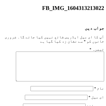
FB_IMG_1604313213022
جواب دیں
آپ کا ای میل ایڈریس شائع نہیں کیا جائے گا۔
ضروری
خانوں کو
*
سے نشان زد کیا گیا ہے
تبصرہ
*
نام
*
ای میل
*
ویب‌ سائٹ