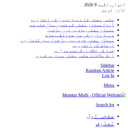
اتوار, اگست 9 2026
تازہ ترین
عکسی مفتی کا دنیا نیوز کو انٹرویو
آپا : مْمتاز مْفتی کے فسوں ساز قلم سے
ممتاز مفتی یادیں اور باتیں
دنیا داری کی مابعدالطبیعات
ممتاز مفتی خود بین یا خدا بین لکھاری۔
اوصاف کو انٹرویو
خدا کی تلاش ایک نئے موڑ پر
ایک ملاقات عکسی مفتی سے – ہم شہری
Sidebar
Random Article
Log In
Menu
Search for
صفحہ اول
تعارف