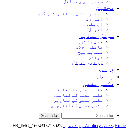
سیمینار و محافل
تحقیق
ممتاز مفتی پر لکھی گئی کُتب
ایوارڈ
ای بکس
اقوال
سوشل میڈیا
فیس بک گروپ
ضابطہ اخلاق
فیس بک پیج
ٹوئٹر
یو ٹیوب چینل
پریس
رابطہ
عکسی مفتی
عکسی مفتی کا تعارف
عکسی مفتی کی کتابیں
عکسی مفتی کی تصاویر
عکسی مفتی کے انٹرویو
Search for
Home
/
کتاب Adultery پر تبصرہ
/
FB_IMG_1604313213022