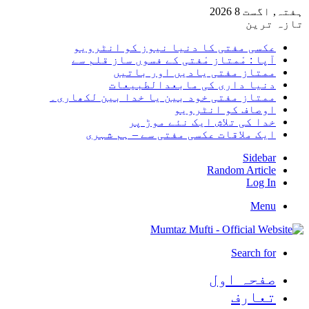
ہفتہ, اگست 8 2026
تازہ ترین
عکسی مفتی کا دنیا نیوز کو انٹرویو
آپا : مْمتاز مْفتی کے فسوں ساز قلم سے
ممتاز مفتی یادیں اور باتیں
دنیا داری کی مابعدالطبیعات
ممتاز مفتی خود بین یا خدا بین لکھاری۔
اوصاف کو انٹرویو
خدا کی تلاش ایک نئے موڑ پر
ایک ملاقات عکسی مفتی سے – ہم شہری
Sidebar
Random Article
Log In
Menu
Search for
صفحہ اول
تعارف