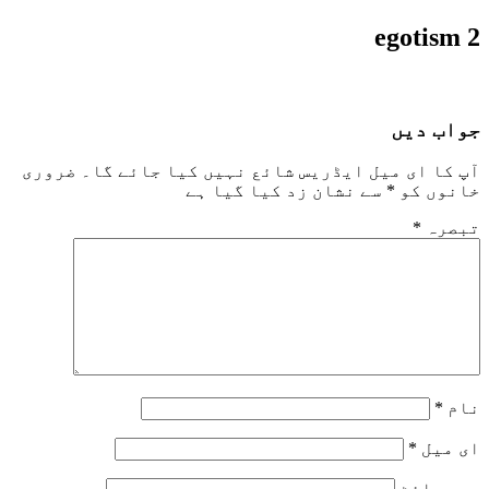
egotism 2
جواب دیں
آپ کا ای میل ایڈریس شائع نہیں کیا جائے گا۔
ضروری
خانوں کو
*
سے نشان زد کیا گیا ہے
تبصرہ
*
نام
*
ای میل
*
ویب‌ سائٹ