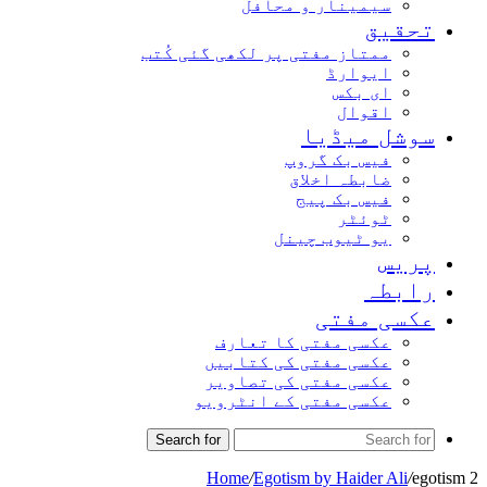
سیمینار و محافل
تحقیق
ممتاز مفتی پر لکھی گئی کُتب
ایوارڈ
ای بکس
اقوال
سوشل میڈیا
فیس بک گروپ
ضابطہ اخلاق
فیس بک پیج
ٹوئٹر
یو ٹیوب چینل
پریس
رابطہ
عکسی مفتی
عکسی مفتی کا تعارف
عکسی مفتی کی کتابیں
عکسی مفتی کی تصاویر
عکسی مفتی کے انٹرویو
Search for
Home
/
Egotism by Haider Ali
/
egotism 2