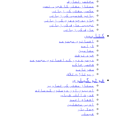
مختصر تعارف
ممتاز مفتی کا شجرہ نصب
عکسی مفتی کی زبانی
بانو قدسیہ کی زبانی
جاوید چودھری کی زبانی
نجیبہ عارف کی زبانی
عارف کی زبانی
کتابیں
افسانوی مجموعے
ڈرامے
مضامین
خود نوشت
دوسرے دور کے افسانوی مجموعے
شخصی خاکے
سفرنامے
رپوتاژ – تلاش
فوٹو گیلری
ممتاز مفتی کی تصاویر
ادیبوں اور دوستوں کے ساتھ
قدرت اللہ شہاب
اشفاق احمد
ادبی محفلیں
چھڈ یار
فیملی