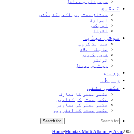
سیمینار و محافل
تحقیق
ممتاز مفتی پر لکھی گئی کُتب
ایوارڈ
ای بکس
اقوال
سوشل میڈیا
فیس بک گروپ
ضابطہ اخلاق
فیس بک پیج
ٹوئٹر
یو ٹیوب چینل
پریس
رابطہ
عکسی مفتی
عکسی مفتی کا تعارف
عکسی مفتی کی کتابیں
عکسی مفتی کی تصاویر
عکسی مفتی کے انٹرویو
Search for
Home
/
Mumtaz Mufti Album by Asim
/
002