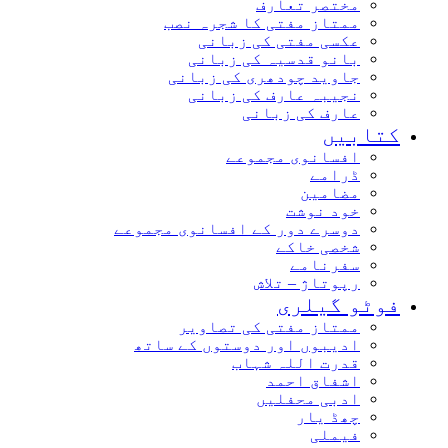
مختصر تعارف
ممتاز مفتی کا شجرہ نصب
عکسی مفتی کی زبانی
بانو قدسیہ کی زبانی
جاوید چودھری کی زبانی
نجیبہ عارف کی زبانی
عارف کی زبانی
کتابیں
افسانوی مجموعے
ڈرامے
مضامین
خود نوشت
دوسرے دور کے افسانوی مجموعے
شخصی خاکے
سفرنامے
رپوتاژ – تلاش
فوٹو گیلری
ممتاز مفتی کی تصاویر
ادیبوں اور دوستوں کے ساتھ
قدرت اللہ شہاب
اشفاق احمد
ادبی محفلیں
چھڈ یار
فیملی