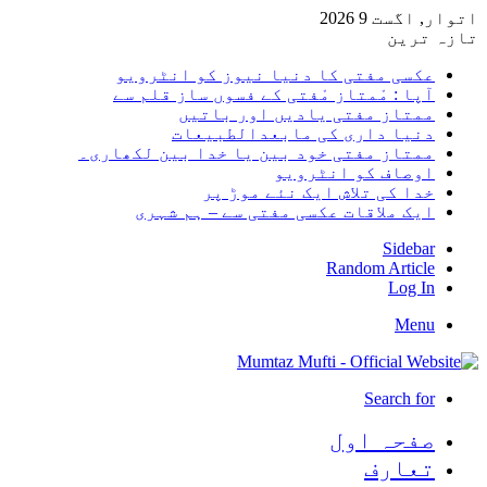
اتوار, اگست 9 2026
تازہ ترین
عکسی مفتی کا دنیا نیوز کو انٹرویو
آپا : مْمتاز مْفتی کے فسوں ساز قلم سے
ممتاز مفتی یادیں اور باتیں
دنیا داری کی مابعدالطبیعات
ممتاز مفتی خود بین یا خدا بین لکھاری۔
اوصاف کو انٹرویو
خدا کی تلاش ایک نئے موڑ پر
ایک ملاقات عکسی مفتی سے – ہم شہری
Sidebar
Random Article
Log In
Menu
Search for
صفحہ اول
تعارف