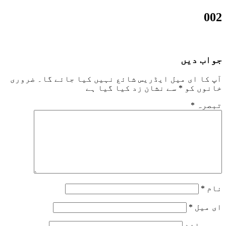
002
جواب دیں
آپ کا ای میل ایڈریس شائع نہیں کیا جائے گا۔
ضروری
خانوں کو
*
سے نشان زد کیا گیا ہے
تبصرہ
*
نام
*
ای میل
*
ویب‌ سائٹ