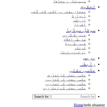
سیمینار و محافل
تحقیق
ممتاز مفتی پر لکھی گئی کُتب
ایوارڈ
ای بکس
اقوال
سوشل میڈیا
فیس بک گروپ
ضابطہ اخلاق
فیس بک پیج
ٹوئٹر
یو ٹیوب چینل
پریس
رابطہ
عکسی مفتی
عکسی مفتی کا تعارف
عکسی مفتی کی کتابیں
عکسی مفتی کی تصاویر
عکسی مفتی کے انٹرویو
Search for
Home
/
urdu afsaanay