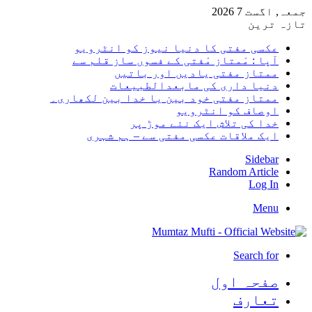
جمعہ, اگست 7 2026
تازہ ترین
عکسی مفتی کا دنیا نیوز کو انٹرویو
آپا : مْمتاز مْفتی کے فسوں ساز قلم سے
ممتاز مفتی یادیں اور باتیں
دنیا داری کی مابعدالطبیعات
ممتاز مفتی خود بین یا خدا بین لکھاری۔
اوصاف کو انٹرویو
خدا کی تلاش ایک نئے موڑ پر
ایک ملاقات عکسی مفتی سے – ہم شہری
Sidebar
Random Article
Log In
Menu
Search for
صفحہ اول
تعارف