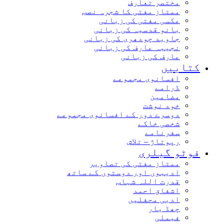
مختصر تعارف
ممتاز مفتی کا شجرہ نصب
عکسی مفتی کی زبانی
بانو قدسیہ کی زبانی
جاوید چودھری کی زبانی
نجیبہ عارف کی زبانی
عارف کی زبانی
کتابیں
افسانوی مجموعے
ڈرامے
مضامین
خود نوشت
دوسرے دور کے افسانوی مجموعے
شخصی خاکے
سفرنامے
رپوتاژ – تلاش
فوٹو گیلری
ممتاز مفتی کی تصاویر
ادیبوں اور دوستوں کے ساتھ
قدرت اللہ شہاب
اشفاق احمد
ادبی محفلیں
چھڈ یار
فیملی