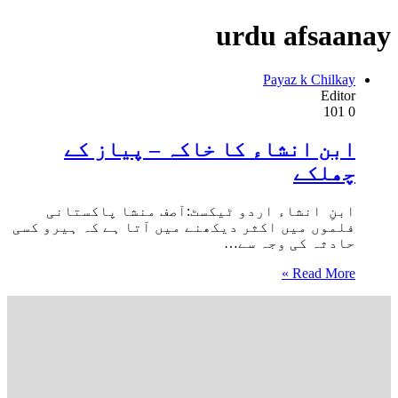
urdu afsaanay
Payaz k Chilkay
Editor
101
0
ابن انشاء کا خاکہ – پیاز کے
چھلکے
ابنِ انشاء اردو ٹیکسٹ:آصف منشا پاکستانی
فلموں میں اکثر دیکھنے میں آتا ہے کہ ہیرو کسی
حادثہ کی وجہ سے…
Read More »