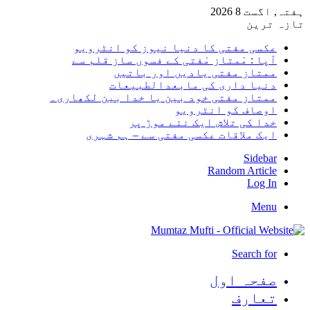
ہفتہ, اگست 8 2026
تازہ ترین
عکسی مفتی کا دنیا نیوز کو انٹرویو
آپا : مْمتاز مْفتی کے فسوں ساز قلم سے
ممتاز مفتی یادیں اور باتیں
دنیا داری کی مابعدالطبیعات
ممتاز مفتی خود بین یا خدا بین لکھاری۔
اوصاف کو انٹرویو
خدا کی تلاش ایک نئے موڑ پر
ایک ملاقات عکسی مفتی سے – ہم شہری
Sidebar
Random Article
Log In
Menu
Search for
صفحہ اول
تعارف