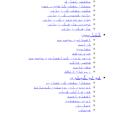
مختصر تعارف
ممتاز مفتی کا شجرہ نصب
عکسی مفتی کی زبانی
بانو قدسیہ کی زبانی
جاوید چودھری کی زبانی
نجیبہ عارف کی زبانی
عارف کی زبانی
کتابیں
افسانوی مجموعے
ڈرامے
مضامین
خود نوشت
دوسرے دور کے افسانوی مجموعے
شخصی خاکے
سفرنامے
رپوتاژ – تلاش
فوٹو گیلری
ممتاز مفتی کی تصاویر
ادیبوں اور دوستوں کے ساتھ
قدرت اللہ شہاب
اشفاق احمد
ادبی محفلیں
چھڈ یار
فیملی