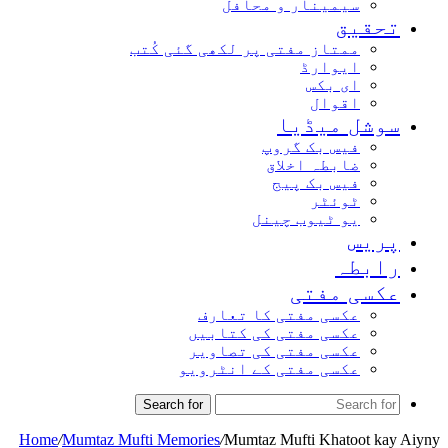
سیمینار و محافل
تحقیق
ممتاز مفتی پر لکھی گئی کُتب
ایوارڈ
ای بکس
اقوال
سوشل میڈیا
فیس بک گروپ
ضابطہ اخلاق
فیس بک پیج
ٹوئٹر
یو ٹیوب چینل
پریس
رابطہ
عکسی مفتی
عکسی مفتی کا تعارف
عکسی مفتی کی کتابیں
عکسی مفتی کی تصاویر
عکسی مفتی کے انٹرویو
Search for
Home
/
Mumtaz Mufti Memories
/
Mumtaz Mufti Khatoot kay Aiyny