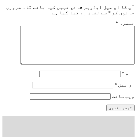
آپ کا ای میل ایڈریس شائع نہیں کیا جائے گا۔
ضروری
خانوں کو
*
سے نشان زد کیا گیا ہے
تبصرہ
*
نام
*
ای میل
*
ویب‌ سائٹ