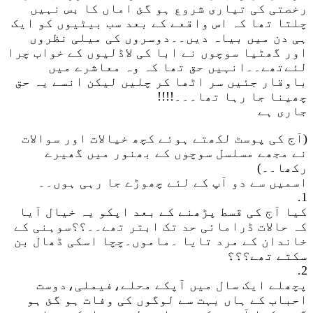
رخصتی کی تیاری شروع ہو گئ اماں کا بس نہیں
چلتا تھا کہ اس واقعے کے بعد سب بیٹیوں کو ایک
ہی دن میں بیاہ دیں۔۔دوسروں کی میلی نظروں
اور گھٹیا سوچوں نے ابا کی لاڈلیوں کے خواب چرا
لئےتھے۔۔انہیں حق تھا کہ وہ معاشرے میں
باوقار جئیں سر اٹھا کر چلیں لیکن انسے یہ حق
چھینا جا رہا تھا۔۔۔!!!!
جاری ہے
(آج کی پوسٹ لکھتے ہوئے کچھ خیالات اور سوالات
نے مجھے مسلسل سوچوں کے بھنور میں گھیرے
رکھا۔۔)
اسمیں سے دو آپ کے لئے چھوڑے جا رہی ہوں۔۔
1.
کیا آج کی قسط پڑھنے کے بعد اپکو یہ خیال آیا
کہ حالات ڈرامائی حد تک ابتر تھے۔۔؟؟سوہنی کے
خاندان کے مرد تایا ۔ماموں۔چچا اسکی ڈھال بن
سکتے تھے؟؟؟
2.
پچھلے ایک سال میں آپکے محلے،فیملی،دوست
احباب کے ہاں بہت سے لوگوں کی وفات ہو گئ ہو