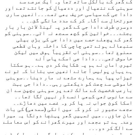
کے گھر کے بالکل ساتھ تھا وہ ایک عرصے سے
سوہنی کے ننھیال اور ددھیال کو جانتے تھے اور
دادا جی کے سیاسی حریف بھی تھے۔۔۔انھیں ساری
صورتحال سے آگاہ کر کے مدد مانگی گئ۔۔ ۔
دوسری طرف دادا جی کے گھر پہ لینڈ لائن بار بار
بجتے۔۔۔خواتین کو کچھ سمجھ نہ اتی۔۔سوہنی کو
گھر کے پچھلے حصے میں دادا جی کی بڑی بیٹی
سنبھالے ہوئے تھی چاچی کا داخلہ وہاں قطعی
ممنوع تھا۔۔سوہنی اب تقریباً ہوش میں لیکن
خاموش تھی۔۔۔دادا جی اسکے پاس آئے
تیری اماں نے ہم پہ شکایت کر دی ہے۔۔ہو سکتا
ہے یہاں پولیس آ جائے انھیں سب بتانا کہ تو نے
تیزاب پیا ہے ہمارے متھے نہ مار دینا۔۔سوہنی
خاموشی سے چھت کو دیکھتی رہی۔۔دادا جی بہت
بارعب شخصیت کے مالک تھے پر سوہنی بچپن سے ان
سے مانوس تھی کبھی انسے ڈر نہیں لگا تھا۔۔
اسکا کوئ جواب نہ پا کر وہ غصے میں دھاڑے۔۔
مجھے مجبور نہ کرو کہ میں انکی (سمدھی) کی بات
مان جاؤں۔۔میں تمہیں گھر پہنچا دونگا یہ میرا
وعدہ ہے تم مجھے اور میرے گھرانے کو اس معاملے
سے الگ کر دو۔۔۔
تھوڑی دیر میں پولیس کے دو لوگ وہاں سول کپڑوں