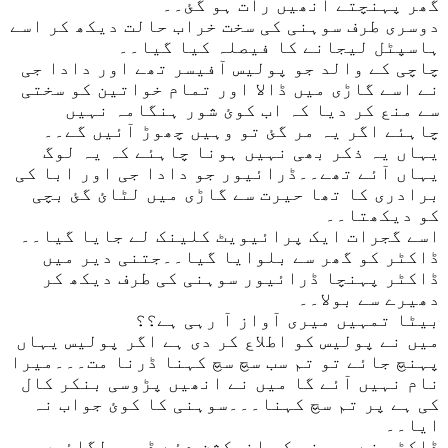
گھر پہنچتے انھیں رات ہو گئ۔۔
دوسری طرف سوہنی کی سخت خراب حالت دیکھ کر اسے
ہاسپٹل لیجانے کا فیصلہ کیا گیا۔۔
چاچی کے والد جو پولیس آفیسر تھے اور دادا جی
نے اسے گاڑی میں ڈالا اور تمام خواتین کو سختی
سے منع کر دیا کہ اب کوئ شور ہنگامہ نہیں
چاہئے اگر یہ مر گئ تو وہیں چھوڑ آئیں گے۔۔
یہاں یہ ذکر بھی نہیں ہونا چاہئے کہ یہ لوگ
یہاں آئے تھے۔۔ڈرائیور جو دادا جی اور ابا کی
برادری کا تھا حیرت سے گاڑی میں لٹائ گئ بچی
کو دیکھتا۔۔
اسے گجرات ایک پرائیویٹ کلینک لے جایا گیا۔۔
ڈاکٹر کو گھر سے بلوایا گیا۔۔جتنی دیر میں
ڈاکٹر پہنچا ڈرائیور سوہنی کی طرف دیکھ کر
دھیرے سے بولا۔۔
بیٹا تمہیں میری آواز آ رہی ہے؟؟
میں نے پولیس کو اطلاع کر دی ہے اگر پولیس یہاں
پہنچ جائے تو تم سب سچ سچ کہنا ڈرنا مت۔۔۔میرا
نام نہیں آئے گا میں نے انھیں پڑوسی بنکر کال
کی ہے پر تم سچ کہنا۔۔۔سوہنی کا کوئ جواب نہ
ایا۔۔
ڈاکٹر نے سوہنی کو انجکشن دئے ڈرپس لگائیں۔۔