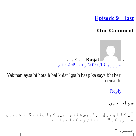
Episode 9 – last
One Comment
Ruqat
نے کہا:
فروری 13, 2019 وقت 4:49 شام
Yakinan aysa hi hota h bal k dar lgta h baap ka saya bht bari
nemat hi
Reply
جواب دیں
آپ کا ای میل ایڈریس شائع نہیں کیا جائے گا۔
ضروری
خانوں کو
*
سے نشان زد کیا گیا ہے
تبصرہ
*