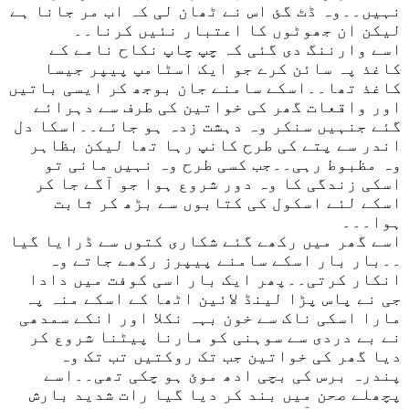
نہیں۔۔وہ ڈٹ گئ اس نے ٹھان لی کہ اب مر جانا ہے
لیکن ان جھوٹوں کا اعتبار نئیں کرنا۔۔
اسے وارننگ دی گئی کہ چپ چاپ نکاح نامے کے
کاغذ پہ سائن کرے جو ایک اسٹامپ پیپر جیسا
کاغذ تھا۔۔اسکے سامنے جان بوجھ کر ایسی باتیں
اور واقعات گھر کی خواتین کی طرف سے دہرائے
گئے جنہیں سنکر وہ دہشت زدہ ہو جائے۔۔اسکا دل
اندر سے پتے کی طرح کانپ رہا تھا لیکن بظاہر
وہ مظبوط رہی۔۔جب کسی طرح وہ نہیں مانی تو
اسکی زندگی کا وہ دور شروع ہوا جو آگے جا کر
اسکے لئے اسکول کی کتابوں سے بڑھ کر ثابت
ہوا۔۔۔
اسے گھر میں رکھے گئے شکاری کتوں سے ڈرایا گیا
۔۔بار بار اسکے سامنے پیپرز رکھے جاتے وہ
انکار کرتی۔۔پھر ایک بار اسی کوفت میں دادا
جی نے پاس پڑا لینڈ لائین اٹھا کے اسکے منہ پہ
مارا اسکی ناک سے خون بہہ نکلا اور انکے سمدھی
نے بے دردی سے سوہنی کو مارنا پیٹنا شروع کر
دیا گھر کی خواتین جب تک روکتیں تب تک وہ
پندرہ برس کی بچی ادھ موئ ہو چکی تھی۔۔اسے
پچھلے صحن میں بند کر دیا گیا رات شدید بارش