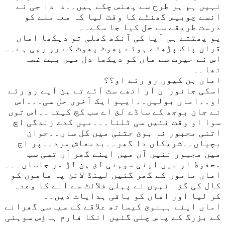
نہیں ہم ہر طرح سے پھنس چکے ہیں۔۔دادا جی نے
انسے چوبیس گھنٹے کا وقت لیا کہ معاملے کو
درست طریقے سے حل کیا جا سکے۔۔
پو پھٹتے ہی آپا کی آنکھ کھلی تو دیکھا اماں
قرآن پاک پڑھتے ہوئے پھوٹ پھوٹ کے رو رہی ہے۔۔
اس نے حیرت سے ماں کو دیکھا دل میں بہت غصہ
تھا۔۔
اماں ہن کیوں رو رئے او؟؟
اسکی جانوراں آر اتھے سٹ آئے تے ہن آپے رو رئے
او۔۔اماں بولیں۔۔ایہو ایک آخری حل سی۔۔۔اس
نے جان بوجھ کے ساڈے لئ اے سب کج کیتا۔۔اس توں
سوا او وقت نئیں سی ٹلنا۔۔۔میں کدے زندگی اچ
اتنی مجبور نہ ہوئ جتنی میں کل ساں۔۔جوان
بچیاں۔۔شریکاں دا گھر۔۔بدمعاش مرد۔۔پر اج
میں مجبور نئیں آں میں اپنے گھر آں تسی سب
محفوظ او میں اپنی سوہنی لئ ہن لڑ مر جاساں۔۔۔
اماں ماموں کے گھر گئیں لینڈ لائن پہ ماموں کو
کال کی گئ انہوں نے پہلی فلائٹ سے آنے کا وعدہ
کر لیا اور اماں کو باقی ہدایات دیں۔۔
اماں اپنے بہنوئ کیساتھ علاقے کے سیاسی گھرانے
کے بزرگ کے پاس چلی گئیں انکا فارم ہاؤس سوہنی