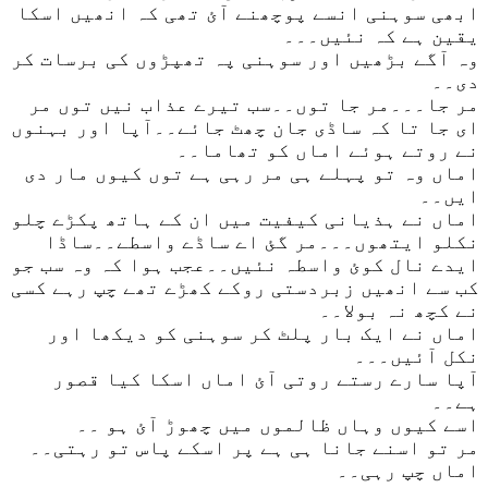
ابھی سوہنی انسے پوچھنے آئ تھی کہ انھیں اسکا
یقین ہے کہ نئیں۔۔۔
وہ آگے بڑھیں اور سوہنی پہ تھپڑوں کی برسات کر
دی۔۔
مر جا۔۔۔مر جا توں۔۔سب تیرے عذاب نیں توں مر
ای جا تا کہ ساڈی جان چھٹ جائے۔۔آپا اور بہنوں
نے روتے ہوئے اماں کو تھاما۔۔
اماں وہ تو پہلے ہی مر رہی ہے توں کیوں مار دی
ایں۔۔
اماں نے ہذیانی کیفیت میں ان کے ہاتھ پکڑے چلو
نکلو ایتھوں۔۔۔مر گئ اے ساڈے واسطے۔۔ساڈا
ایدے نال کوئ واسطہ نئیں۔۔عجب ہوا کہ وہ سب جو
کب سے انھیں زبردستی روکے کھڑے تھے چپ رہے کسی
نے کچھ نہ بولا۔۔
اماں نے ایک بار پلٹ کر سوہنی کو دیکھا اور
نکل آئیں۔۔۔
آپا سارے رستے روتی آئ اماں اسکا کیا قصور
ہے۔۔
اسے کیوں وہاں ظالموں میں چھوڑ آئ ہو ۔۔
مر تو اسنے جانا ہی ہے پر اسکے پاس تو رہتی۔۔
اماں چپ رہی۔۔