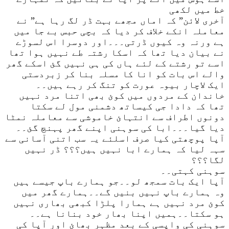
خط میں لکھی
آخری لائن” کہ اماں مجھے بہت ڈر لگ رہا ہے” نے
معاملہ انکے خلاف کر دیا کہ بچی حبس بے جا میں
ہے ورنہ وہ کیوں ڈرتی۔۔۔اور دوسرا اس لسوڑے
نے بیان دیا تھا کہ اسکا رشتہ طے نہیں ہوا تھا
اسے تو رشتے کے لئے ہاں کی ہی نہیں گئ اسکے گھر
والے اس بات کو انا کا مسلہ بنا کر زبردستی
ایک لاچار بیوہ عورت کو تنگ کر رہے ہیں۔۔
خاندان کے مردوں میں کوئ بھی اتنا مرد نہیں
تھا کہ دادا جی کیساتھ دشمنی مول لے سکتا
دونوں اطراف سے انتہائ خاموشی سے معاملہ نمٹا
دیا گیا۔۔۔ابا کی سوہنی اپنے گھر پہنچ گئ۔۔
آپا پوچھتی کیا صرف اسلئے یہ سب اتنی آسانی سے
سہہ لیا کہ ہمارے ابا نہیں ہیں؟؟؟ ڈر نہیں
لگا؟؟؟
سوہنی کہتی۔۔
آپا ایک بات سمجھ لو۔۔جو ہمارے باپ جیسے ہیں
وہ ہمارے باپ نہیں بنیں گے۔۔ہمارے گھر میں
کوئ مرد نہیں ہے ہمارا پلڑا کبھی بھاری نہیں
ہو سکتا۔۔ہمیں اپنا بھار خود بنانا ہے۔۔
سوہنی کی واپسی کے بعد مظہر بھائ اور آپا کی