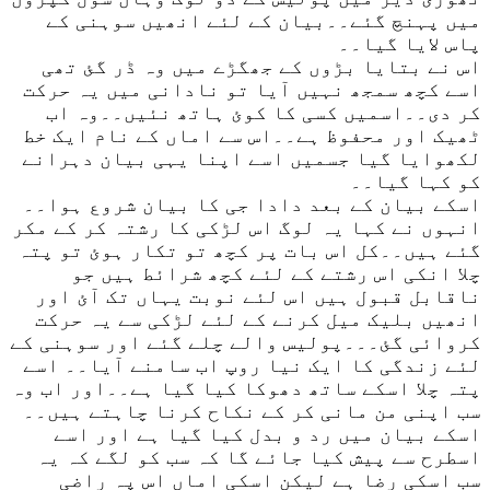
میں پہنچ گئے۔۔بیان کے لئے انھیں سوہنی کے
پاس لایا گیا۔۔
اس نے بتایا بڑوں کے جھگڑے میں وہ ڈر گئ تھی
اسے کچھ سمجھ نہیں آیا تو نادانی میں یہ حرکت
کر دی۔۔اسمیں کسی کا کوئ ہاتھ نئیں۔۔وہ اب
ٹھیک اور محفوظ ہے۔۔اس سے اماں کے نام ایک خط
لکھوایا گیا جسمیں اسے اپنا یہی بیان دہرانے
کو کہا گیا۔۔
اسکے بیان کے بعد دادا جی کا بیان شروع ہوا۔۔
انہوں نے کہا یہ لوگ اس لڑکی کا رشتہ کر کے مکر
گئے ہیں۔۔کل اس بات پر کچھ تو تکار ہوئ تو پتہ
چلا انکی اس رشتے کے لئے کچھ شرائط ہیں جو
ناقابل قبول ہیں اس لئے نوبت یہاں تک آئ اور
انھیں بلیک میل کرنے کے لئے لڑکی سے یہ حرکت
کروائی گئ۔۔۔پولیس والے چلے گئے اور سوہنی کے
لئے زندگی کا ایک نیا روپ اب سامنے آیا۔۔ اسے
پتہ چلا اسکے ساتھ دھوکا کیا گیا ہے۔۔اور اب وہ
سب اپنی من مانی کر کے نکاح کرنا چاہتے ہیں۔۔
اسکے بیان میں رد و بدل کیا گیا ہے اور اسے
اسطرح سے پیش کیا جائے گا کہ سب کو لگے کہ یہ
سب اسکی رضا ہے لیکن اسکی اماں اس پہ راضی