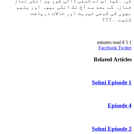
گی۔۔کیا آپ نے کبھی ذاتی طور پر انکی نماز
جنازہ کے بعد سے آج تک انکی بیوہ اور یتیم
بچوں کی کبھی خیریت اور حالات دریافت
کئیے۔۔؟؟؟
8 minutes read
5
1
VKontakte
LinkedIn
Pinterest
Tumblr
Reddit
Share
Print
Facebook
Twitter
via
Email
Related Articles
Sohni Episode 1
Episode 4
Sohni Episode 2