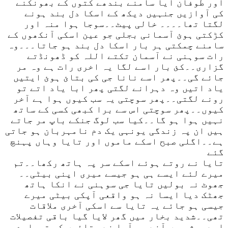
اور طوفان آیا سامنے بندھے کتوں کے بھونکنے
کی آوازیں جنہیں دیکھ کے اسکا دل بند ہونے
لگتا تھا۔۔۔۔ خالی پیٹ۔۔سوجا ہوا منہ اور
کڑکتی ہوئ آسمانی بجلی جو عین اسکی آنکھوں کے
سامنے چمکتی ہر بار اسکا دل بند ہو جاتا۔۔۔وہ
رات سوہنی نے آسمان تکتے اللہ کو ڈھونڈتے
گزاری۔۔کئ بار اسے لگا یہ اخری رات ہے وہ مر
جائے گی۔۔پھر اسے نانا جی کی بتائ ہوئ ایتیں
یاد اتیں وہ دہرانے لگتی پھر ابا یاد اتے تو
رونے لگتی۔۔پھر سوچتی یہ سب کیوں ہوا ہے آخر
کیوں۔۔پھر سوچتی اس سے برا کبھی کسی کے ساتھ
نہیں ہوا ہو گا۔۔کیا سب لوگ جنکے باپ مر جاتے
ہیں ان پہ زندگی یونہی یک دم نامہربان ہو جاتی
ہے۔۔اگلی صبح اسکے ماموں اور تایا وہاں پہنچ
گئے
تایا نے روتے ہوئے اسکے سر پہ ہاتھ رکھا۔۔تم
میرے لئے ایسے ہی ہو جیسے میری اپنی بیٹی۔۔
جھوٹ نہ بولیں تایا جی سوہنی نے انکا ہاتھ
جھٹک دیا ایسا نہ ہو واقعی آپکی بیٹی میرے
جیسی ہو جائے یہ تایا سے اسکی آخری ملاقات
تھی۔۔شدید بخار میں گھر لایا گیا باقی تفصیلات
اسے ہوش میں آنے پر آپا نے بتائیں کہ تمہارے