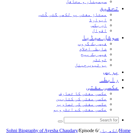
سیمینار و محافل
تحقیق
ممتاز مفتی پر لکھی گئی کُتب
ایوارڈ
ای بکس
اقوال
سوشل میڈیا
فیس بک گروپ
ضابطہ اخلاق
فیس بک پیج
ٹوئٹر
یو ٹیوب چینل
پریس
رابطہ
عکسی مفتی
عکسی مفتی کا تعارف
عکسی مفتی کی کتابیں
عکسی مفتی کی تصاویر
عکسی مفتی کے انٹرویو
Search
for
Home
/
لکھ یار
/
Episode 6
/
Sohni Biography of Ayesha Chaudary