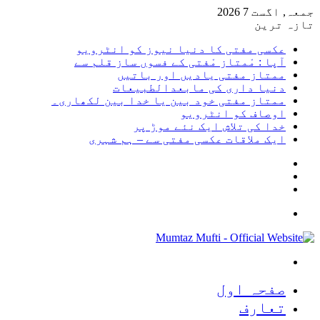
جمعہ, اگست 7 2026
تازہ ترین
عکسی مفتی کا دنیا نیوز کو انٹرویو
آپا : مْمتاز مْفتی کے فسوں ساز قلم سے
ممتاز مفتی یادیں اور باتیں
دنیا داری کی مابعدالطبیعات
ممتاز مفتی خود بین یا خدا بین لکھاری۔
اوصاف کو انٹرویو
خدا کی تلاش ایک نئے موڑ پر
ایک ملاقات عکسی مفتی سے – ہم شہری
Sidebar
Random
Article
Log
In
Menu
Search
for
صفحہ اول
تعارف