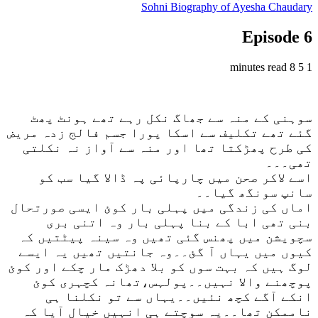
Sohni Biography of Ayesha Chaudary
Episode 6
8 minutes read
5
1
سوہنی کے منہ سے جھاگ نکل رہے تھے ہونٹ پھٹ
گئے تھے تکلیف سے اسکا پورا جسم فالج زدہ مریض
کی طرح پھڑکتا تھا اور منہ سے آواز نہ نکلتی
تھی۔۔۔
اسے لاکر صحن میں چارپائی پہ ڈالا گیا سب کو
سانپ سونگھ گیا۔۔
اماں کی زندگی میں پہلی بار کوئ ایسی صورتحال
بنی تھی ابا کے بنا پہلی بار وہ اتنی بری
سچویشن میں پھنس گئی تھیں وہ سینہ پیٹتیں کہ
کیوں میں یہاں آ گئ۔۔وہ جانتیں تھیں یہ ایسے
لوگ ہیں کہ بہت سوں کو بلا دھڑک مار چکے اور کوئ
پوچھنے والا نہیں۔۔پولہس،تھانہ کچہری کوئ
انکے آگے کچھ نئیں۔۔یہاں سے تو نکلنا ہی
ناممکن تھا۔۔یہ سوچتے ہی انہیں خیال آیا کہ