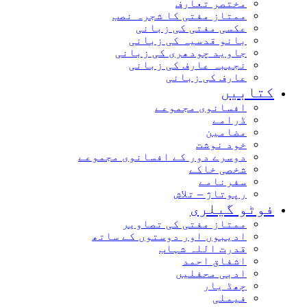
مختصر تعارف
ممتاز مفتی کا شجرہ نصب
عکسی مفتی کی زبانی
بانو قدسیہ کی زبانی
جاوید چودھری کی زبانی
نجیبہ عارف کی زبانی
عارف کی زبانی
کتابیں
افسانوی مجموعے
ڈرامے
مضامین
خود نوشت
دوسرے دور کے افسانوی مجموعے
شخصی خاکے
سفرنامے
رپوتاژ – تلاش
فوٹو گیلری
ممتاز مفتی کی تصاویر
ادیبوں اور دوستوں کے ساتھ
قدرت اللہ شہاب
اشفاق احمد
ادبی محفلیں
چھڈ یار
فیملی