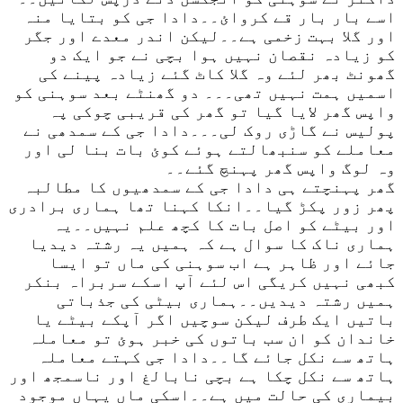
اسے بار بار قے کروائ۔۔دادا جی کو بتایا منہ
اور گلا بہت زخمی ہے۔۔لیکن اندر معدے اور جگر
کو زیادہ نقصان نہیں ہوا بچی نے جو ایک دو
گھونٹ بھر لئے وہ گلا کاٹ گئے زیادہ پینے کی
اسمیں ہمت نہیں تھی۔۔۔ دو گھنٹے بعد سوہنی کو
واپس گھر لایا گیا تو گھر کی قریبی چوکی پہ
پولیس نے گاڑی روک لی۔۔۔دادا جی کے سمدھی نے
معاملے کو سنبھالتے ہوئے کوئ بات بنا لی اور
وہ لوگ واپس گھر پہنچ گئے۔۔
گھر پہنچتے ہی دادا جی کے سمدھیوں کا مطالبہ
پھر زور پکڑ گیا۔۔انکا کہنا تھا ہماری برادری
اور بیٹے کو اصل بات کا کچھ علم نہیں۔۔یہ
ہماری ناک کا سوال ہے کہ ہمیں یہ رشتہ دیدیا
جائے اور ظاہر ہے اب سوہنی کی ماں تو ایسا
کبھی نہیں کریگی اس لئے آپ اسکے سربراہ بنکر
ہمیں رشتہ دیدیں۔۔ہماری بیٹی کی جذباتی
باتیں ایک طرف لیکن سوچیں اگر آپکے بیٹے یا
خاندان کو ان سب باتوں کی خبر ہوئ تو معاملہ
ہاتھ سے نکل جائے گا۔۔دادا جی کہتے معاملہ
ہاتھ سے نکل چکا ہے بچی نابالغ اور ناسمجھ اور
بیماری کی حالت میں ہے۔۔اسکی ماں یہاں موجود