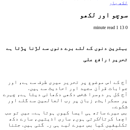
لکھ یار
سوچو اور لکھو
1 minute read
13
0
بہترین دنوں کے لئے برے دنوں سے لڑنا پڑتا ہے
تحریر : رافع علی
آج کے اس موضوع پر تحریر میری طرف سے ہے، اور
جوابات قرآن مجید اور احادیث سے ہیں.
آج کل ہر دوسرا شخص دکھی دکھائی دیتا ہے، چہرے
پر مسکراہٹ، زبان پر رب العالمین سے گلے اور
شکوے..
بس میرے ساتھ ہی ایسا کیوں ہوتا ہے.. میں تو سب
اچھا کرتا/کرتی ہوں، ساری اذیتیں، سارے دکھ
تکلیفیں کیا بس میرے لیے ہی رہ گئی ہیں. جتنا