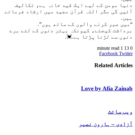
دنیا مومن کے لیے ایک قید خانہ ہے، تکالیف
آئیں گی مگر اللہ قرآن مجید میں ارشاد فرماتے
ہیں.
“میں صبر کرنے والوں کے ساتھ ہوں”.
برداشت کیجئے، کیونکہ بہتر دنوں کے لئے برے
دنوں سے لڑنا پڑتا ہے.💓.
1 minute read
13
0
VKontakte
LinkedIn
Pinterest
Tumblr
Reddit
Share
Print
Facebook
Twitter
via
Email
Related Articles
Love by Afia Zainab
ویب سائٹ
آزادی – ہارون نصیر