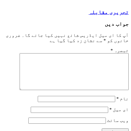
تحریری مقابلہ
جواب دیں
آپ کا ای میل ایڈریس شائع نہیں کیا جائے گا۔
ضروری
خانوں کو
*
سے نشان زد کیا گیا ہے
تبصرہ
*
نام
*
ای میل
*
ویب‌ سائٹ