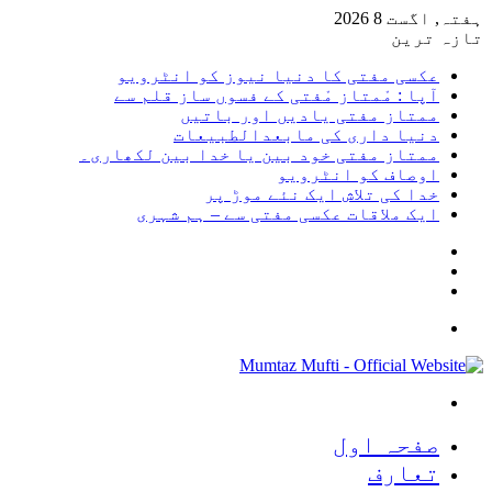
ہفتہ, اگست 8 2026
تازہ ترین
عکسی مفتی کا دنیا نیوز کو انٹرویو
آپا : مْمتاز مْفتی کے فسوں ساز قلم سے
ممتاز مفتی یادیں اور باتیں
دنیا داری کی مابعدالطبیعات
ممتاز مفتی خود بین یا خدا بین لکھاری۔
اوصاف کو انٹرویو
خدا کی تلاش ایک نئے موڑ پر
ایک ملاقات عکسی مفتی سے – ہم شہری
Sidebar
Random
Article
Log
In
Menu
Search
for
صفحہ اول
تعارف