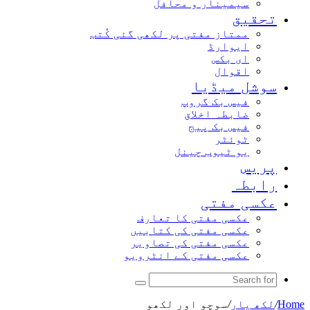
سیمینار و محافل
تحقیق
ممتاز مفتی پر لکھی گئی کُتب
ایوارڈ
ای بکس
اقوال
سوشل میڈیا
فیس بک گروپ
ضابطہ اخلاق
فیس بک پیج
ٹوئٹر
یو ٹیوب چینل
پریس
رابطہ
عکسی مفتی
عکسی مفتی کا تعارف
عکسی مفتی کی کتابیں
عکسی مفتی کی تصاویر
عکسی مفتی کے انٹرویو
Search
for
Home
/
لکھ یار
/
سوچو اور لکھو