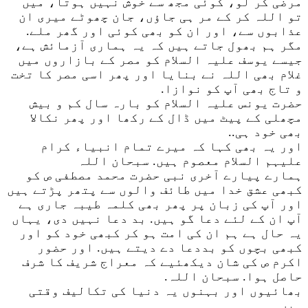
مرضی کر لو، کوئی مجھ سے خوش نہیں ہوتا، میں
تو اللہ کر کے مر ہی جاؤں، جان چھوٹے میری ان
عذابوں سے، اور ان کو بھی کوئی اور گھر ملے.
مگر ہم بھول جاتے ہیں کہ یہ ہماری آزمائش ہے،
جیسے یوسف علیہ السلام کو مصر کے بازاروں میں
غلام بھی اللہ نے بنایا اور پھر اسی مصر کا تخت
و تاج بھی آپ کو نوازا.
حضرت یونس علیہ السلام کو بارہ سال کم و بیش
مچھلی کے پیٹ میں ڈال کے رکھا اور پھر نکالا
بھی خود ہی..
اور یہ بھی کہا کہ میرے تمام انبیاء کرام
علیہم السلام معصوم ہیں. سبحان اللہ
ہمارے پیارے آخری نبی حضرت محمد مصطفی ص کو
کبھی عشق خدا میں طائف والوں سے پتھر پڑتے ہیں
اور آپ کی زبان پر پھر بھی کلمہ طیبہ جاری ہے
آپ ان کے لئے دعا گو ہیں. بد دعا نہیں دی، یہاں
یہ حال ہے ہم ان کی امت ہو کر کبھی خود کو اور
کبھی بچوں کو بددعا دے دیتے ہیں. اور حضور
اکرم ص کی شان دیکھئیے کہ معراج شریف کا شرف
حاصل ہوا. سبحان اللہ.
بھائیوں اور بہنوں یہ دنیا کی تکالیف وقتی
ہیں.