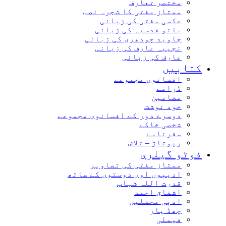
مختصر تعارف
ممتاز مفتی کا شجرہ نصب
عکسی مفتی کی زبانی
بانو قدسیہ کی زبانی
جاوید چودھری کی زبانی
نجیبہ عارف کی زبانی
عارف کی زبانی
کتابیں
افسانوی مجموعے
ڈرامے
مضامین
خود نوشت
دوسرے دور کے افسانوی مجموعے
شخصی خاکے
سفرنامے
رپوتاژ – تلاش
فوٹو گیلری
ممتاز مفتی کی تصاویر
ادیبوں اور دوستوں کے ساتھ
قدرت اللہ شہاب
اشفاق احمد
ادبی محفلیں
چھڈ یار
فیملی