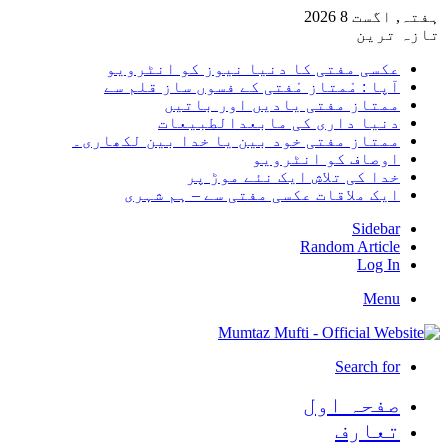
ہفتہ, اگست 8 2026
تازہ ترین
عکسی مفتی کا دنیا نیوز کو انٹرویو
آپا : مْمتاز مْفتی کے فسوں ساز قلم سے
ممتاز مفتی یادیں اور باتیں
دنیا داری کی مابعدالطبیعات
ممتاز مفتی خود بین یا خدا بین لکھاری۔
اوصاف کو انٹرویو
خدا کی تلاش ایک نئے موڑ پر
ایک ملاقات عکسی مفتی سے – ہم شہری
Sidebar
Random Article
Log In
Menu
Search for
صفحہ اول
تعارف