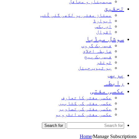
سیمینار و محافل
تحقیق
ممتاز مفتی پر لکھی گئی کُتب
ایوارڈ
ای بکس
اقوال
سوشل میڈیا
فیس بک گروپ
ضابطہ اخلاق
فیس بک پیج
ٹوئٹر
یو ٹیوب چینل
پریس
رابطہ
عکسی مفتی
عکسی مفتی کا تعارف
عکسی مفتی کی کتابیں
عکسی مفتی کی تصاویر
عکسی مفتی کے انٹرویو
Search for
Home
/
Manage Subscriptions