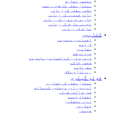
مختصر تعارف
ممتاز مفتی کا شجرہ نصب
عکسی مفتی کی زبانی
بانو قدسیہ کی زبانی
جاوید چودھری کی زبانی
نجیبہ عارف کی زبانی
عارف کی زبانی
کتابیں
افسانوی مجموعے
ڈرامے
مضامین
خود نوشت
دوسرے دور کے افسانوی مجموعے
شخصی خاکے
سفرنامے
رپوتاژ – تلاش
فوٹو گیلری
ممتاز مفتی کی تصاویر
ادیبوں اور دوستوں کے ساتھ
قدرت اللہ شہاب
اشفاق احمد
ادبی محفلیں
چھڈ یار
فیملی