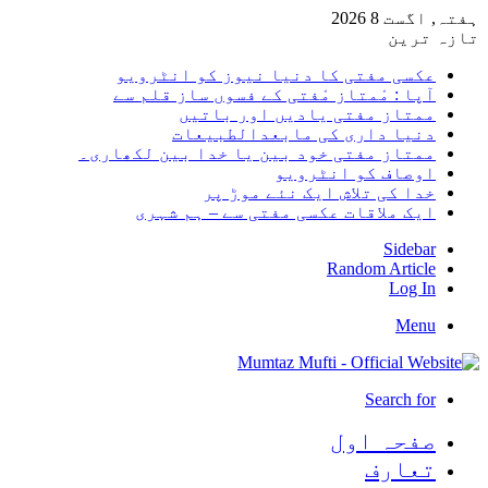
ہفتہ, اگست 8 2026
تازہ ترین
عکسی مفتی کا دنیا نیوز کو انٹرویو
آپا : مْمتاز مْفتی کے فسوں ساز قلم سے
ممتاز مفتی یادیں اور باتیں
دنیا داری کی مابعدالطبیعات
ممتاز مفتی خود بین یا خدا بین لکھاری۔
اوصاف کو انٹرویو
خدا کی تلاش ایک نئے موڑ پر
ایک ملاقات عکسی مفتی سے – ہم شہری
Sidebar
Random Article
Log In
Menu
Search for
صفحہ اول
تعارف