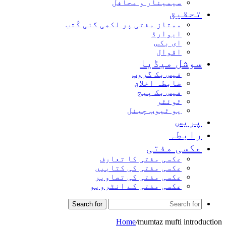
سیمینار و محافل
تحقیق
ممتاز مفتی پر لکھی گئی کُتب
ایوارڈ
ای بکس
اقوال
سوشل میڈیا
فیس بک گروپ
ضابطہ اخلاق
فیس بک پیج
ٹوئٹر
یو ٹیوب چینل
پریس
رابطہ
عکسی مفتی
عکسی مفتی کا تعارف
عکسی مفتی کی کتابیں
عکسی مفتی کی تصاویر
عکسی مفتی کے انٹرویو
Search for
Home
/
mumtaz mufti introduction