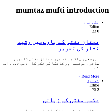
mumtaz mufti introduction
لکھ یار
Editor
23
0
ممتاز مفتی کے بارےمیں رشید
نثار کی تحریر
برصغیر پاک و ہند میں ممتاز مفتی کامیو،
ساتر، جوئیس اور کافکا کی ٹکر کا آدمی تھا۔ اس
کے…
Read More »
تعارف
Editor
75
2
عکسی مفتی کی زبانی
ممتاز مفتی نے بہت لکھا ڈرامے ، کہانیاں،