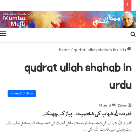
Search
for
/
qudrat ullah shahab in urdu
Home
qudrat ullah shahab in
urdu
Payaz k Chilkay
75
0
Editor
قدرت اللہ شہاب کی شخصیت – پیاز کے چھلکے
قدرت اللہ شہاب کی شخصیت اور ممتاز مفتی قدرت کی شخصیت کے معتلق ایک ایک
بات یقینی ہے۔قدرت اللّه کی…