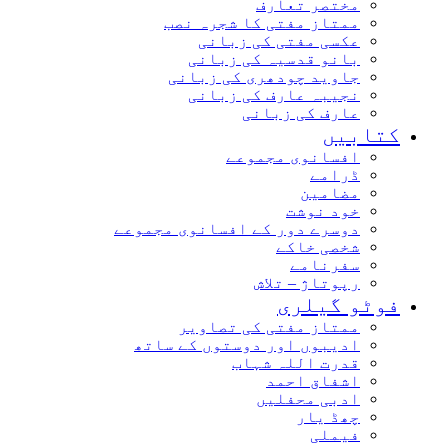
مختصر تعارف
ممتاز مفتی کا شجرہ نصب
عکسی مفتی کی زبانی
بانو قدسیہ کی زبانی
جاوید چودھری کی زبانی
نجیبہ عارف کی زبانی
عارف کی زبانی
کتابیں
افسانوی مجموعے
ڈرامے
مضامین
خود نوشت
دوسرے دور کے افسانوی مجموعے
شخصی خاکے
سفرنامے
رپوتاژ – تلاش
فوٹو گیلری
ممتاز مفتی کی تصاویر
ادیبوں اور دوستوں کے ساتھ
قدرت اللہ شہاب
اشفاق احمد
ادبی محفلیں
چھڈ یار
فیملی