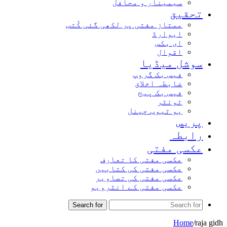
سیمینار و محافل
تحقیق
ممتاز مفتی پر لکھی گئی کُتب
ایوارڈ
ای بکس
اقوال
سوشل میڈیا
فیس بک گروپ
ضابطہ اخلاق
فیس بک پیج
ٹوئٹر
یو ٹیوب چینل
پریس
رابطہ
عکسی مفتی
عکسی مفتی کا تعارف
عکسی مفتی کی کتابیں
عکسی مفتی کی تصاویر
عکسی مفتی کے انٹرویو
Search for
Home
/
raja gidh