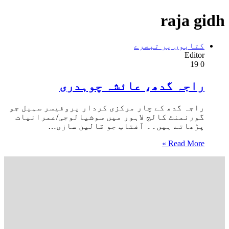
raja gidh
کتابوں پر تبصرے
Editor
19
0
راجہ گدھ، عائشہ چوہدری
راجہ گدھ کے چار مرکزی کردار پروفیسر سہیل جو
گورنمنٹ کالج لاہور میں سوشیالوجی/عمرانیات
پڑھاتے ہیں۔۔ آفتاب جو قالین سازی…
Read More »