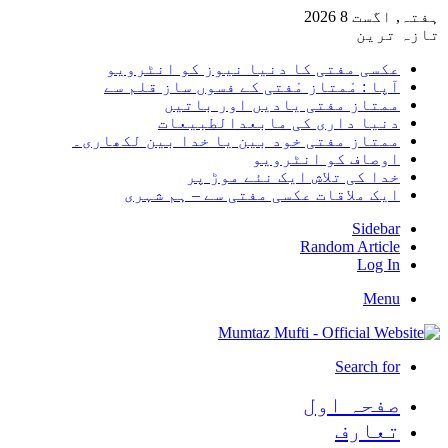
ہفتہ, اگست 8 2026
تازہ ترین
عکسی مفتی کا دنیا نیوز کو انٹرویو
آپا : مْمتاز مْفتی کے فسوں ساز قلم سے
ممتاز مفتی یادیں اور باتیں
دنیا داری کی مابعدالطبیعات
ممتاز مفتی خود بین یا خدا بین لکھاری۔
اوصاف کو انٹرویو
خدا کی تلاش ایک نئے موڑ پر
ایک ملاقات عکسی مفتی سے – ہم شہری
Sidebar
Random Article
Log In
Menu
Search for
صفحہ اول
تعارف