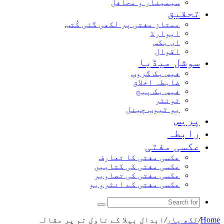
سیمینار و محافل
تحقیق
ممتاز مفتی پر لکھی گئی کُتب
ایوارڈ
ای بکس
اقوال
سوشل میڈیا
فیس بک گروپ
ضابطہ اخلاق
فیس بک پیج
ٹوئٹر
یو ٹیوب چینل
پریس
رابطہ
عکسی مفتی
عکسی مفتی کا تعارف
عکسی مفتی کی کتابیں
عکسی مفتی کی تصاویر
عکسی مفتی کے انٹرویو
Search
for
Home
/
لکھ یار
/
ابدال بیلا کے ناول تم پر مقالہ