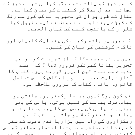
کر وہ ذوق کو پالتے تھے مگر کہانی تم نے ذوق کے
بجائے ابدال بیلا کی کیفیات کو بیان کیا ہے۔
مثال کے طور پر ان کی محبوبہ نے کب کون سے رنگ
کے کپڑے پہنے اور اسے مصنف نے کیسے قبول کیا
شلوار کے پائنچے کیسے کب کہاں الجھے۔
کندھوں پر ہاتھ رکھنے کی چند ایک کامیاب اور
ناکام کوششیں کی بیان کی گئیں۔
میں یہ نہ سمجھ سکا کہ ان تجربات کو عوامی
تحریر بنانا کیونکر ضروری تھا ؟ کہ ایسے
جذبات سے تمام ٹین اجیرز گزرتے ہیں۔ کتاب کا
آغاز نہایت عمدہ ہے اور اے کاش کہ اس تسلسل
قائم رہ پاتا۔ کتاب کا سرورق ملاحظہ ہو۔
تم کون ہو؟ کیوں پیاسا رکھتی ہو۔ جانتی ہو
پیاس صرف پیاسے کی نہیں ہوتی۔ پانی کی بھی
ہوتی ہے۔ پانی کی پیاس اس کا پیا جانا ہے۔ وہ
پیا نہ جائے تو گدلا ہو جاتا ہے۔ تم کبھی
ریگزاروں کی راہ میں ہزارہا قدم دھوپ کے سفر
کے بعد آئے مسافر سے۔ جتنا انتظار مسافر کو اس
کنوئیں سے پیاس بھجانے کا ہوتا ہے اس سے کہیں