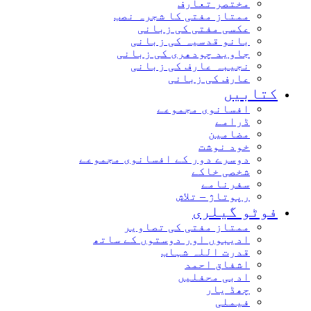
مختصر تعارف
ممتاز مفتی کا شجرہ نصب
عکسی مفتی کی زبانی
بانو قدسیہ کی زبانی
جاوید چودھری کی زبانی
نجیبہ عارف کی زبانی
عارف کی زبانی
کتابیں
افسانوی مجموعے
ڈرامے
مضامین
خود نوشت
دوسرے دور کے افسانوی مجموعے
شخصی خاکے
سفرنامے
رپوتاژ – تلاش
فوٹو گیلری
ممتاز مفتی کی تصاویر
ادیبوں اور دوستوں کے ساتھ
قدرت اللہ شہاب
اشفاق احمد
ادبی محفلیں
چھڈ یار
فیملی