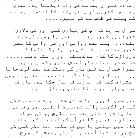
زیادہ کنواں پیاسے کی راہ دیکھتا ہے۔ میری
پیاری۔ کنویں کو پانی پلانے کا انتظار پیاسے
کے پینے کی طلب سے کم نہیں۔۔۔۔۔
سوال یہ ہے کہ آپ کی پیاری کسی اور کی دلاری
کنواں ہی کیوں بنے ۔۔۔ ندی یا جھیل کیوں نہ
بنے۔۔۔ اپنے لیے روانی اور فراوانی کا سفر
کیوں منتخب نہ کرے؟ پھر ایک جگہ لکھا کہ
دروازے کا کام ہے کھلنا اور راستہ دینا۔۔۔۔۔
دستک دینے والے کو کوشش جاری رکھنی چاہیے
میرا خیال ہے تین بار کی دستک کے بعد لوٹ جانا
بہتر ہوتا ہے۔ آپ کے گُرو نے ممتاز مفتی نے بھی
اعتراف کیا کہ اب زمانہ بدل چکا ہے۔ ہاں کا
مطلب ہاں اور نہ کا مطلب بالکل نہ ہے۔
میں سوچتا ہوں ایک شادی شدہ عورت سے محبت کی
کہانی لکھنے والے نے سیرت النبی بھی رقم کی۔
ایک يا دو دہائی بعد جب تحقیق ہو گی جس کا
معیار بلند ہو گا تو آپ کو کیسے دیکھا جائے
گا؟ میں میٹھی باتیں کر سکتا تھا مگر کسی کو
سچ بولنا تھا اُمید ہے آپ کی ہمیشہ کی طرح