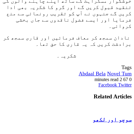
خوشگوار مسکراہٹ کے ساتھ اپنے چاہنے والوں کی
تنقید قبول کریں گے اور گرو کا شکریہ بھی ادا
کریں گے جنہوں نے آپ کو تقریب رونمائی سے منع
فرمایا اور ایسے فضول ناقدوں سے جاں بخشی
کروائی۔
نادان سمجھ کر معاف فرمائیں اور قاری سمجھ کر
برادشت کریں کہ یہ قاری کا حق تھا۔
شکریہ۔
Tags
Abdaal Bela
Novel Tum
2 minutes read
67
0
VKontakte
LinkedIn
Pinterest
Tumblr
Reddit
Share
Print
Facebook
Twitter
via
Email
Related Articles
سوچو اور لکھو