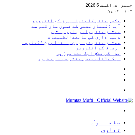
جمعرات, اگست 6 2026
تازہ ترین
عکسی مفتی کا دنیا نیوز کو انٹرویو
آپا : مْمتاز مْفتی کے فسوں ساز قلم سے
ممتاز مفتی یادیں اور باتیں
دنیا داری کی مابعدالطبیعات
ممتاز مفتی خود بین یا خدا بین لکھاری۔
اوصاف کو انٹرویو
خدا کی تلاش ایک نئے موڑ پر
ایک ملاقات عکسی مفتی سے – ہم شہری
Sidebar
Random
Article
Log
In
Menu
Search
for
صفحہ اول
تعارف