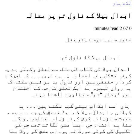
لکھ یار
ابدال بیلا کے ناول تم پر مقالہ
2 minutes read
67
0
حنین سلیم عرف نینو مغل
ابدال بیلا کا ناؤل تم
ابدال بیلا کی کتاب کس صنف سے تعلق رکھتی ہے یہ
کہنا مشکل ہے۔ افسانہ یہ ہے نہیں۔۔۔ کہ اس کے
کردار حقیقی ہیں اور ناول یہ ہو نہیں سکتا کہ
یہ رواں تبصرہ ہے ایک تعلق کا جس کے اختتام
اور کردار “تم” سے قاری ناآشنا رہے۔
ہاں اسے ایک آپ بیتی کہہ سکتے ہیں ۔۔۔ یہ
کہانی ، ابدال بیلا کے ایک تعلق کی ہے ۔۔۔ جسے
محبت سے زیادہ کرش کہنا زیادہ مناسب ہو گا۔
سنا ہے انشاء جی ایسا عشق لگاتے تھے جس کی
تکمیل کی کوئی صورت نہ ہو۔ اس عشق کو روگ بنا