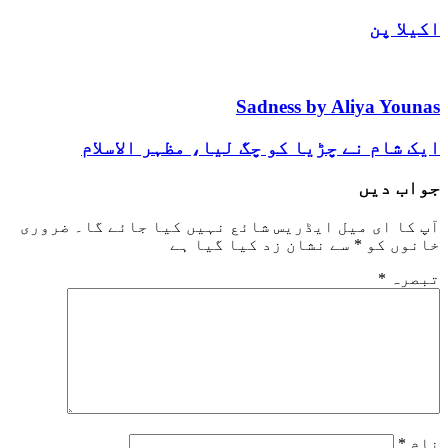
اکیلا پن
Sadness by Aliya Younas
ایک شام نے چڑیا کو چگ لیا، مظہر الاسلام
جواب دیں
آپ کا ای میل ایڈریس شائع نہیں کیا جائے گا۔
ضروری
خانوں کو
*
سے نشان زد کیا گیا ہے
تبصرہ
*
نام
*