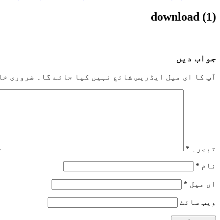
download (1)
جواب دیں
آپ کا ای میل ایڈریس شائع نہیں کیا جائے گا۔
ضروری خا
تبصرہ
*
نام
*
ای میل
*
ویب‌ سائٹ