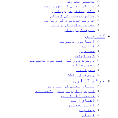
مختصر تعارف
ممتاز مفتی کا شجرہ نصب
عکسی مفتی کی زبانی
بانو قدسیہ کی زبانی
جاوید چودھری کی زبانی
نجیبہ عارف کی زبانی
عارف کی زبانی
کتابیں
افسانوی مجموعے
ڈرامے
مضامین
خود نوشت
دوسرے دور کے افسانوی مجموعے
شخصی خاکے
سفرنامے
رپوتاژ – تلاش
فوٹو گیلری
ممتاز مفتی کی تصاویر
ادیبوں اور دوستوں کے ساتھ
قدرت اللہ شہاب
اشفاق احمد
ادبی محفلیں
چھڈ یار
فیملی