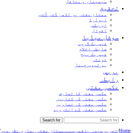
سیمینار و محافل
تحقیق
ممتاز مفتی پر لکھی گئی کُتب
ایوارڈ
ای بکس
اقوال
سوشل میڈیا
فیس بک گروپ
ضابطہ اخلاق
فیس بک پیج
ٹوئٹر
یو ٹیوب چینل
پریس
رابطہ
عکسی مفتی
عکسی مفتی کا تعارف
عکسی مفتی کی کتابیں
عکسی مفتی کی تصاویر
عکسی مفتی کے انٹرویو
Search for
Home
/
تحریرسیدہ ہاشمی.........ممتاز مفتی ہماری نظر میں
/