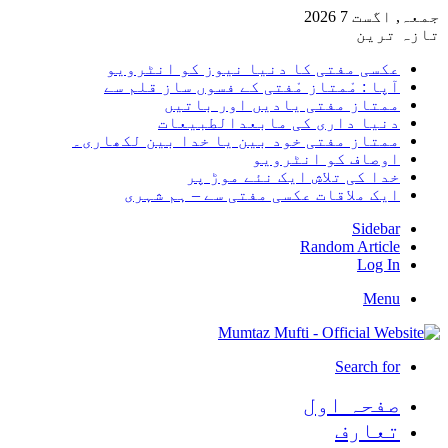
جمعہ, اگست 7 2026
تازہ ترین
عکسی مفتی کا دنیا نیوز کو انٹرویو
آپا : مْمتاز مْفتی کے فسوں ساز قلم سے
ممتاز مفتی یادیں اور باتیں
دنیا داری کی مابعدالطبیعات
ممتاز مفتی خود بین یا خدا بین لکھاری۔
اوصاف کو انٹرویو
خدا کی تلاش ایک نئے موڑ پر
ایک ملاقات عکسی مفتی سے – ہم شہری
Sidebar
Random Article
Log In
Menu
Search for
صفحہ اول
تعارف