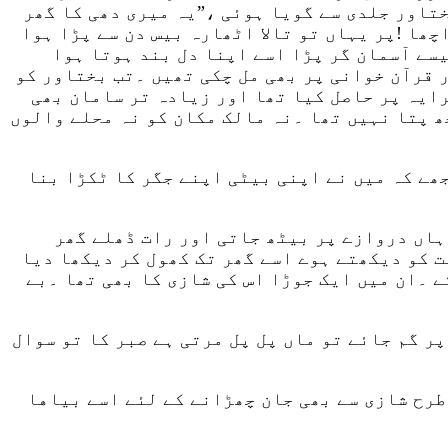
ختاور جلدی سے گویا ہوئی ،”یہ میری دھی کا گھر
چھا !پر یہاں تو تالا اٹھارہ بیس دن سے پڑا ہوا
یسے آسمان گر پڑا اسے اپنا دل بند ہوتا ہوا
 قرآن خوانی پر بھی مل چکی تھیں ۔تب بختاور کو
رایہ پر حاصل کیا تھا اور زیادہ تر سامان بھی
ھ پتا نہیں تھا ۔نہ مالک مکان کو نہ محلے والوں
جھے کہ میں نے اپنی بیٹی اپنے جگر کا ٹکڑا بنا
وہاں دروازے پر بیٹھ جاتی اور رات ڈھلے گھر
ت کو دیکھتے ہوے اسے گھر تک کھول کر دیکھا دیا
 ۔ان میں ایک جوڑا اس کی شازی کا بھی تھا ۔بے
پر گم جائے تو ماں پل پل مرتی ہے صبر کا تو سوال
 طرح شازی سے بھی جان چھڑانے کے لئے اسے بياها