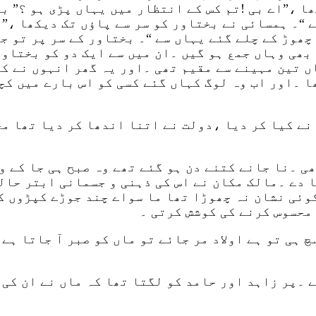
ا ،”اے بی !تم کس کے انتظار میں یہاں پڑی ہو ؟” ب
ے “۔ ہمسائی نے بختاور کو سر سے پاؤں تک دیکھا ،”ا
چھوڑ کے چلے گئے یہاں سے “۔ بختاور کے سر پر تو ج
بھی وہاں جمع ہو گیں ۔ان میں سے ایک دو کو بختاور
اں تین مہینے سے مقیم تھی ۔اور یہ گھر انہوں نے ک
ا ۔اور اب وہ لوگ کہاں گئے کسی کو اس بارے میں کچ
 نے کیا کر دیا ،دولت نے اتنا اندھا کر دیا تھا م
ھی ۔نا جانے کتنے دن ہو گئے تھے وہ صبح ہی جا کے 
ا دے ۔مالک مکان نے اس کی ذہنی و جسمانی ابتر حال
وئی نشان نہ چھوڑا تھا ما سواے چند جوڑے کپڑوں کے
 محسوس کرنے کی کوشش کرتی ۔
 ہی تو ہے اولاد مر جائے تو ماں کو صبر آ جاتا ہے 
 ۔پر زاہد اور حامد کو لگتا تھا کہ ماں نے ان کی