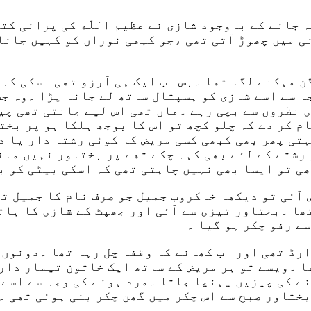
 جانے کے باوجود شازی نے عظیم اللّه کی پرانی کتا
ی میں چھوڑ آتی تھی ،جو کبھی نوراں کو کہیں جانا
ن مہکنے لگا تھا ۔بس اب ایک ہی آرزو تھی اسکی کہ 
ہ سے اسے شازی کو ہسپتال ساتھ لے جانا پڑا ۔وہ جب
ی نظروں سے بچی رہے ۔ماں تھی اس لیے جانتی تھی چی
م کر دے کہ چلو کچھ تو اس کا بوجھ ہلکا ہو پر بخت
تی پھر بھی کبھی کسی مریض کا کوئی رشتہ دار یا د
رشتے کے لئے بھی کہہ چکے تھے پر بختاور نہیں مان
ھی تو ایسا بھی نہیں چاہتی تھی کہ اسکی بیٹی کو ب
 آئی تو دیکھا خاکروب جمیل جو صرف نام کا جمیل ت
ھا ۔بختاور تيزی سے آئی اور جھپٹ کے شازی کا ہات
ے رفو چکر ہو گیا ۔
ارڈ تھی اور اب کھانے کا وقفہ چل رہا تھا ۔دونوں
ھا ۔ویسے تو ہر مریض کے ساتھ ایک خاتون تيمار دار
نے کی چیزیں پہنچا جاتا ۔مرد ہونے کی وجہ سے اسے 
بختاور صبح سے اس چکر میں گھن چکر بنی ہوئی تھی ۔