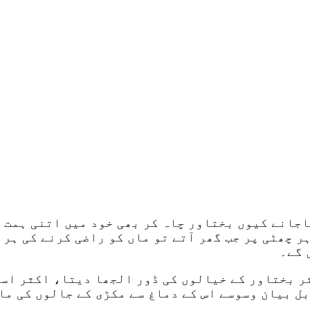
جانے کیوں بختاور چاہ کر بھی خود میں اتنی ہمت ن
ر چھٹی پر جب گھر آتے تو ماں کو راضی کرنے کی ہر 
 گے۔
ر بختاور کے خیالوں کی ڈور الجھا دیتا، اکثر اسے
ابل بیان وسوسے اس کے دماغ سے مکڑی کے جالوں کی م