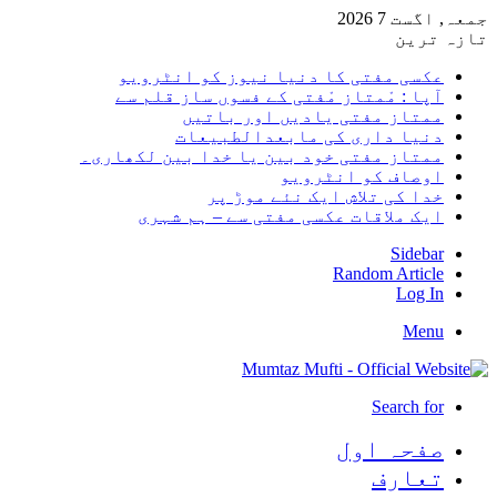
جمعہ, اگست 7 2026
تازہ ترین
عکسی مفتی کا دنیا نیوز کو انٹرویو
آپا : مْمتاز مْفتی کے فسوں ساز قلم سے
ممتاز مفتی یادیں اور باتیں
دنیا داری کی مابعدالطبیعات
ممتاز مفتی خود بین یا خدا بین لکھاری۔
اوصاف کو انٹرویو
خدا کی تلاش ایک نئے موڑ پر
ایک ملاقات عکسی مفتی سے – ہم شہری
Sidebar
Random Article
Log In
Menu
Search for
صفحہ اول
تعارف