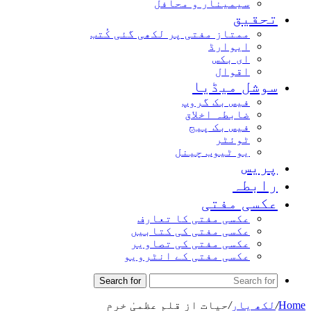
سیمینار و محافل
تحقیق
ممتاز مفتی پر لکھی گئی کُتب
ایوارڈ
ای بکس
اقوال
سوشل میڈیا
فیس بک گروپ
ضابطہ اخلاق
فیس بک پیج
ٹوئٹر
یو ٹیوب چینل
پریس
رابطہ
عکسی مفتی
عکسی مفتی کا تعارف
عکسی مفتی کی کتابیں
عکسی مفتی کی تصاویر
عکسی مفتی کے انٹرویو
Search for
Home
/
لکھ یار
/
حیات از قلم عظمیٰ خرم