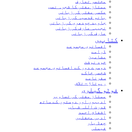
مختصر تعارف
ممتاز مفتی کا شجرہ نصب
عکسی مفتی کی زبانی
بانو قدسیہ کی زبانی
جاوید چودھری کی زبانی
نجیبہ عارف کی زبانی
عارف کی زبانی
کتابیں
افسانوی مجموعے
ڈرامے
مضامین
خود نوشت
دوسرے دور کے افسانوی مجموعے
شخصی خاکے
سفرنامے
رپوتاژ – تلاش
فوٹو گیلری
ممتاز مفتی کی تصاویر
ادیبوں اور دوستوں کے ساتھ
قدرت اللہ شہاب
اشفاق احمد
ادبی محفلیں
چھڈ یار
فیملی