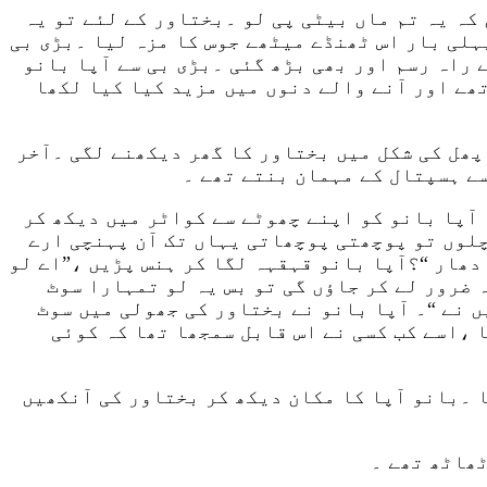
 کہ یہ تم ماں بیٹی پی لو ۔بختاور کے لئے تو یہ
ہلی بار اس ٹھنڈے میٹھے جوس کا مزہ لیا ۔بڑی بی
 راہ رسم اور بھی بڑھ گئی ۔بڑی بی سے آپا بانو
تھے اور آنے والے دنوں میں مزید کیا کیا لکھا
پھل کی شکل میں بختاور کا گھر دیکھنے لگی ۔آخر
سے ہسپتال کے مہمان بنتے تھے ۔
 آپا بانو کو اپنے چھوٹے سے کواٹر میں دیکھ کر
چلوں تو پوچھتی پوچھاتی یہاں تک آن پہنچی ارے
دھار “؟آپا بانو قہقہہ لگا کر ہنس پڑیں ،”اے لو
 ضرور لے کر جاؤں گی تو بس یہ لو تمہارا سوٹ
 نے “۔ آپا بانو نے بختاور کی جھولی میں سوٹ
 ،اسے کب کسی نے اس قابل سمجھا تھا کہ کوئی
ا ۔بانو آپا کا مکان دیکھ کر بختاور کی آنکھیں
ٹھاٹھ تھے ۔