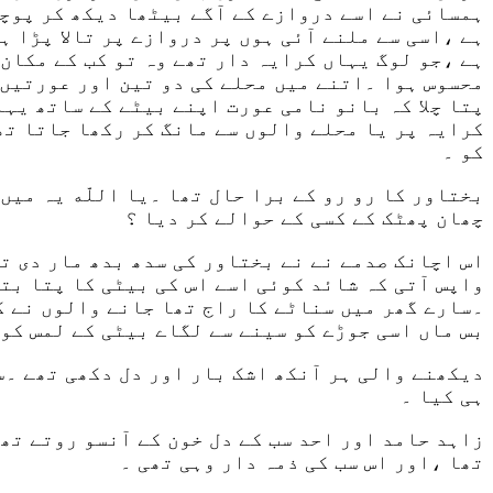
ہمسائی نے اسے دروازے کے آگے بیٹھا دیکھ کر پوچھ
ہے ،اسی سے ملنے آئی ہوں پر دروازے پر تالا پڑا ہ
ہے ،جو لوگ یہاں کرایہ دار تھے وہ تو کب کے مکان 
محسوس ہوا ۔اتنے میں محلے کی دو تین اور عورتیں 
پتا چلا کہ بانو نامی عورت اپنے بیٹے کے ساتھ یہ
کرایہ پر یا محلے والوں سے مانگ کر رکھا جاتا تھ
کو ۔
بختاور کا رو رو کے برا حال تھا ۔یا اللّه یہ میں
چھان پھٹک کے کسی کے حوالے کر دیا ؟
اس اچانک صدمے نے نے بختاور کی سدھ بدھ مار دی ت
واپس آتی کہ شائد کوئی اسے اس کی بیٹی کا پتا بت
۔سارے گھر میں سناٹے کا راج تھا جانے والوں نے ک
بس ماں اسی جوڑے کو سینے سے لگاے بیٹی کے لمس کو
دیکھنے والی ہر آنکھ اشک بار اور دل دکھی تھے ۔سچ
ہی کیا ۔
زاہد حامد اور احد سب کے دل خون کے آنسو روتے تھے
تھا ،اور اس سب کی ذمہ دار وہی تھی ۔