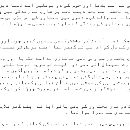
 نے اسے بلایا اور جوس کی دو بوتلیں اسے تھما دیں
ا بخشش اسے بخش دیتے تھے پر شازی نے زندگی میں پ
ا ۔آنے والے کچھ دنوں میں بختاور کی اس بڑی بی سے
یں بختاور کی زندگی کے سارے باب تسلی سے پڑھ لئے 
چکا تھا ۔آے دن کی بخشش کبھی پیسوں کبھی جوس اور 
ر کے دل کو اداسی نے گھیر لیا ایسے مریض تو قسمت 
ی بختاور سو رہی تھی جب شازی نے اسے جگایا اور وہ
ارے ہسپتال آئی تھی دوا لینے تو سوچا تم سے ملتی 
ئی بختاور نے پریشان ہو کر دیکھا ،”ہیں !کون سا ا
جب بھی ہسپتال گئی تو اپنی چھوٹی بہن کے لیے تحفہ
،صحت یابی کی خوشی میں قرآن خوانی رکھوائی ہے میں
ور نے خوشگوار حیرت سے اسے خوبصورت جوڑے کو دیکھا
 دو بار بختاور کو بھی بانو آپا نے اپنے گھر بلای
سامان سے بھرا ہوا تھا ۔
 پردیس میں افسر تھا اور اسی کی کمائی کے یہ سب 