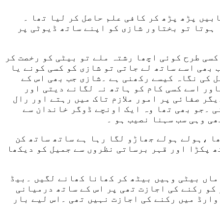
بیں پڑھ پڑھ کر کافی علم حاصل کر لیا تھا ۔
 ہوتا تو بختاور شازی کو اپنے ساتھ ڈیوٹی پر
کسی طرح کوئی اچھا رشتہ ملے تو بیٹی کو رخصت کر
 بھی اسے ساتھ لے جاتی تو شازی کو کسی کونے یا
ل کی نگاہ کیسے رکھنی ہے ۔شازی جب بھی اس کے
اور اسے کسی کام کو ہاتھ نہ لگانے دیتی اور
يگر صفائی پر امور ملازم تاک میں رہتے اور رال
ی ۔جو بھی تھا وہ ایک اونچے ڈوگر خاندان سے
ھی وہی سب سہنا نصیب ہو ۔
ھا ،ہولے ہولے جھاڑو لگا رہا ہے ساتھ ساتھ کن
ھ پکڑا اور قہر برساتی نظروں سے جمیل کو دیکھا
 ماں بیٹی وہیں بیٹھ کر کھانا کھانے لگیں ۔بیڈ
 کو رکنے کی اجازت تھی پر اس کے ساتھ درمیانی
وارڈ میں رکنے کی اجازت نہیں تھی ۔اس لیے بار