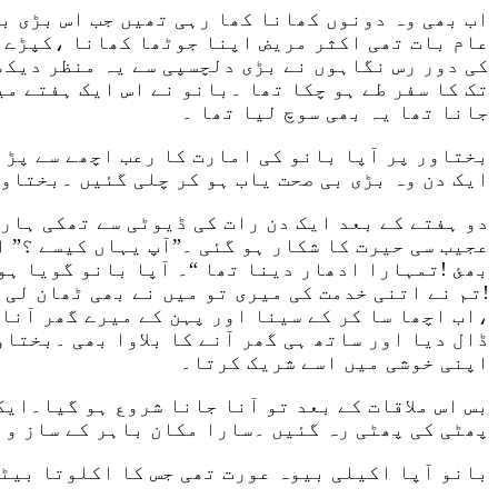
اب بھی وہ دونوں کھانا کھا رہی تھیں جب اس بڑی بی
عام بات تھی اکثر مریض اپنا جوٹھا کھانا ،کپڑے ی
کی دور رس نگاہوں نے بڑی دلچسپی سے یہ منظر دیکھ
تک کا سفر طے ہو چکا تھا ۔بانو نے اس ایک ہفتے م
جانا تھا یہ بھی سوچ لیا تھا ۔
بختاور پر آپا بانو کی امارت کا رعب اچھے سے پڑ 
ایک دن وہ بڑی بی صحت یاب ہو کر چلی گئیں ۔بختاو
دو ہفتے کے بعد ایک دن رات کی ڈیوٹی سے تھکی ہار
عجیب سی حیرت کا شکار ہو گئی ۔”آپ یہاں کیسے ؟” 
بھئ !تمہارا ادھار دینا تھا “۔ آپا بانو گویا ہو
!تم نے اتنی خدمت کی میری تو میں نے بھی ٹھان لی 
،اب اچھا سا کر کے سینا اور پہن کے میرے گھر آنا
ڈال دیا اور ساتھ ہی گھر آنے کا بلاوا بھی ۔بختا
اپنی خوشی میں اسے شریک کرتا۔
بس اس ملاقات کے بعد تو آنا جانا شروع ہو گیا۔ایک
پھٹی کی پھٹی رہ گئیں ۔سارا مکان باہر کے ساز و 
بانو آپا اكيلی بیوہ عورت تھی جس کا اکلوتا بیٹا