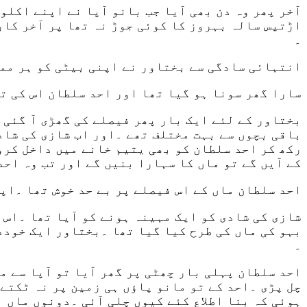
آخر پھر وہ دن بھی آیا جب بانو آپا نے اپنے اکلو
اڑتیس سالہ بہروز کا کوئی جوڑ نہ تھا پر آخر کار
۔
انتہائی سادگی سے بختاور نے اپنی بیٹی کو ہر ممک
سارا گھر سونا ہو گیا تھا اور احد سلطان اس کی تو
بختاور کے لئے ایک بار پھر فیصلے کی گھڑی آ گئی 
باقی بچوں سے بہت مختلف تھے ۔اور اب شازی کی شادی
رکھ کر احد سلطان کو بھی یتیم خانے میں داخل کرو
کے آیں گے تو ماں کا سہارا بنیں گے اور تب وہ احد
احد سلطان ماں کے اس فیصلے پر بے حد خوش تھا ۔اپ
شازی کی شادی کو ایک مہینہ ہونے کو آیا تھا ۔اس 
بہو کی ماں کی طرح کیا گیا تھا ۔بختاور ایک خودد
۔
احد سلطان پہلی بار چھٹی پر گھر آیا تو آپا سے م
چل پڑی ۔احد کے تو مانو پاؤں ہی زمین پر نہ ٹکتے 
ہوئی کہ بنا اطلاع کئے کیوں چلی آئی ۔دونوں ماں 