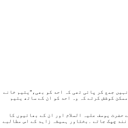
ہیں جمع کر پائی تھی کہ احد کو بھی،”یتیم خانے
ممکن کوشش کرتے کہ وہ احد کو ان کے ساتھ یتیم
 حضرت یوسف علیہ السلام اور ان کے بھائیوں کا
انند چپک جاتے ۔بختاور ہمیشہ زاہد کے اس مطالبے