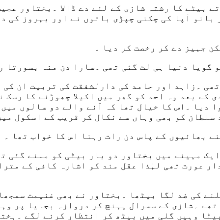
تے بیٹے کا رشتہ شازی کے لئے دے ڈالا ۔بختاور عجی
 بانو آپا کی چکنی چپڑی باتوں نے اور بہروز کی دو
ن جہیز دے کر رخصت کر دیا ۔
 گویا دنیا ہی لٹ گئی تھی ۔سارا دن منہ بسورتا رہ
تھی ۔زاہد اور حامد کی دارلشفقت کی تربیت ان کی ز
 کے بعد وہ احد کو گھر میں اکیلا چھوڑنے کا رسک ن
ا دیا ۔اس کا خیال تھا کہ آنے والے دو سالوں میں 
 سلطان کو بھی وہاں سے نکال کر قریب کے اسکول میں
نے بھائیوں کے پاس دن رات رہنا اس کا خواب تھا ۔
ایک مہینے میں بختاور دو بار بیٹی کو ملنے گئی تھ
ار عورت تھی لہٰذا عقل مند کو اشارہ کافی کے مترا
لنے کی ضد لگا بیٹھا ۔بختاور نے بھی غنیمت سمجھا 
تھے ۔شازی کے سسرال پہنچ کر دروازہ بجايا پر وہاں
بیٹا وہیں گلی میں بیٹھ کر انتظار کرنے لگے ۔بخت