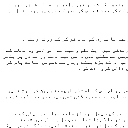
ب مخمضے کا شکار تھی ۔اٹھارہ سالہ شازی اور
لت کی چمک نے اس کی عمر کے عیب پر پردہ ڈال دیا
تا یا شازی کو یاد کر کر کے روتا رہتا ۔
ندگی میں ایک نظم و ضبط لے آئی تھی وہ محلے کے
ہیں لے سکتی تھی ۔اسی لیے بختاور نے دل پر پتھر
جب اس کے بڑے بیٹے وہاں سے دسویں جماعت پاس کر
 داخل کروا دے گی ۔
ی پر اب اس کا استقبال چھوٹی بہن کی طرح نہیں
دف اچھے سے سمجھ گئی تھی ۔پر ماں تھی کیا کرتی
اور کچھ پھل اور گڑ ساتھ لیا اور بیٹی کو ملنے
 تو تالا پڑا تھا ۔خوب دل ہی دل میں شرمندہ
اور کے دل کو انجانے خدشے گھیرنے لگے تبھی ایک