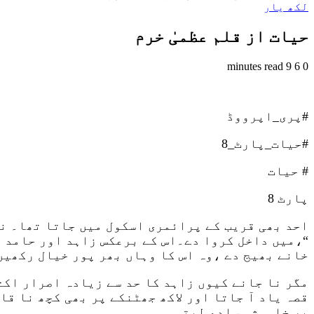
لکھ یار
حیات از قلم عظمیٰ خرم
9 minutes read
6
0
#پری_اپرووڈ
#حیات_پارٹ_8
# حیات
پارٹ 8
احد بھی قریب کے پرائمری اسکول میں جاتا تھا۔ نا
“،میں داخل کروا دے۔اس کے برعکس زاہد اور حامد ہ
خانے بھیج دے ،وہ اس کا وہاں بھر پور خیال رکھیں
مگر نا جانے کیوں زاہد کا حد سے زیادہ اصرار اکث
قصہ یاد آ جاتا اور لاکھ جھٹنکے پر بھی کچھ نا ق
پر خاموشی سادھ لیتی۔