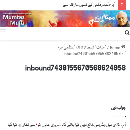
آپا : مْمتاز مْفتی کے فسوں ساز قلم سے
Search
for
Home
/
"حیات " قسط 2 از قلم "عظمیٰ خرم
inbound7430155670568624958
/
"
inbound7430155670568624958
جواب دیں
آپ کا ای میل ایڈریس شائع نہیں کیا جائے گا۔
ضروری خانوں کو
*
سے نشان زد کیا گیا