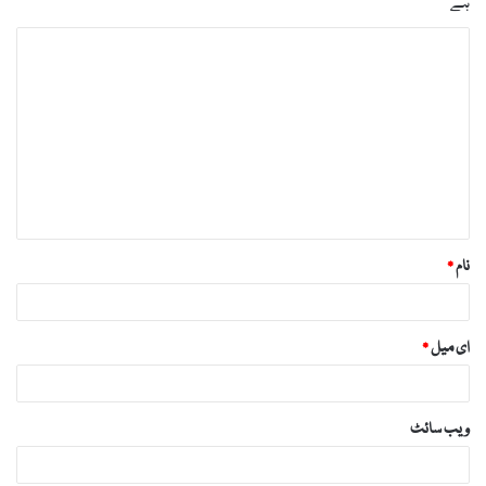
ہے
ت
ب
ص
ر
ہ
*
نام
*
ای میل
*
ویب‌ سائٹ