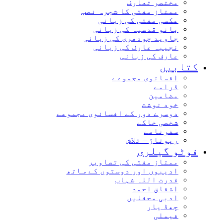
مختصر تعارف
ممتاز مفتی کا شجرہ نصب
عکسی مفتی کی زبانی
بانو قدسیہ کی زبانی
جاوید چودھری کی زبانی
نجیبہ عارف کی زبانی
عارف کی زبانی
کتابیں
افسانوی مجموعے
ڈرامے
مضامین
خود نوشت
دوسرے دور کے افسانوی مجموعے
شخصی خاکے
سفرنامے
رپوتاژ – تلاش
فوٹو گیلری
ممتاز مفتی کی تصاویر
ادیبوں اور دوستوں کے ساتھ
قدرت اللہ شہاب
اشفاق احمد
ادبی محفلیں
چھڈ یار
فیملی