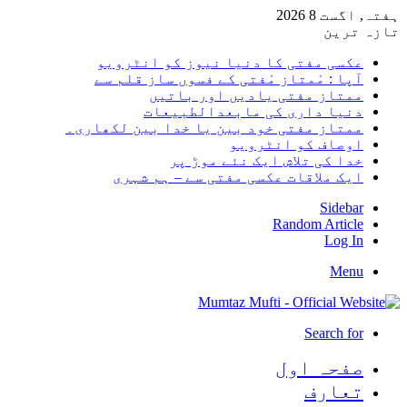
ہفتہ, اگست 8 2026
تازہ ترین
عکسی مفتی کا دنیا نیوز کو انٹرویو
آپا : مْمتاز مْفتی کے فسوں ساز قلم سے
ممتاز مفتی یادیں اور باتیں
دنیا داری کی مابعدالطبیعات
ممتاز مفتی خود بین یا خدا بین لکھاری۔
اوصاف کو انٹرویو
خدا کی تلاش ایک نئے موڑ پر
ایک ملاقات عکسی مفتی سے – ہم شہری
Sidebar
Random Article
Log In
Menu
Search for
صفحہ اول
تعارف