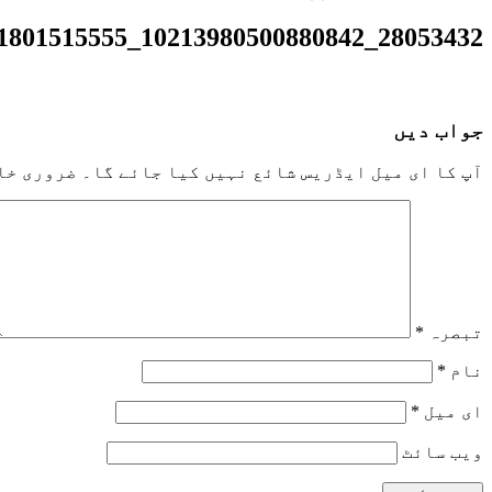
28053432_10213980500880842_1801515555_n
جواب دیں
آپ کا ای میل ایڈریس شائع نہیں کیا جائے گا۔
ضروری خا
تبصرہ
*
نام
*
ای میل
*
ویب‌ سائٹ