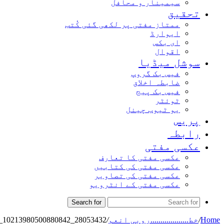
سیمینار و محافل
تحقیق
ممتاز مفتی پر لکھی گئی کُتب
ایوارڈ
ای بکس
اقوال
سوشل میڈیا
فیس بک گروپ
ضابطہ اخلاق
فیس بک پیج
ٹوئٹر
یو ٹیوب چینل
پریس
رابطہ
عکسی مفتی
عکسی مفتی کا تعارف
عکسی مفتی کی کتابیں
عکسی مفتی کی تصاویر
عکسی مفتی کے انٹرویو
Search for
Home
/
خط...................روبی انعم
/
28053432_10213980500880842_1801515555_n