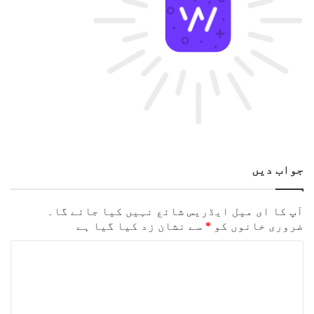
جواب دیں
آپ کا ای میل ایڈریس شائع نہیں کیا جائے گا۔
ضروری خانوں کو
*
سے نشان زد کیا گیا ہے
ت
ب
ص
ر