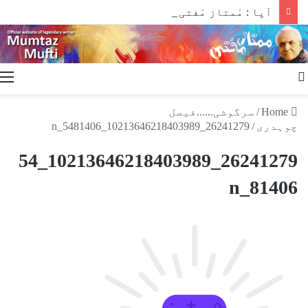
آپا : مْمتاز مْفتی کے فسوں ساز قلم سے
Search
for
Home
/
سرگوشی......فیصل
چوہدری
/
26241279_10213646218403989_5481406_n
26241279_10213646218403989_54
81406_n