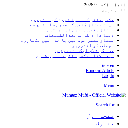
اتوار, اگست 9 2026
تازہ ترین
عکسی مفتی کا دنیا نیوز کو انٹرویو
آپا : مْمتاز مْفتی کے فسوں ساز قلم سے
ممتاز مفتی یادیں اور باتیں
دنیا داری کی مابعدالطبیعات
ممتاز مفتی خود بین یا خدا بین لکھاری۔
اوصاف کو انٹرویو
خدا کی تلاش ایک نئے موڑ پر
ایک ملاقات عکسی مفتی سے – ہم شہری
Sidebar
Random Article
Log In
Menu
Search for
صفحہ اول
تعارف