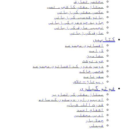
مختصر تعارف
ممتاز مفتی کا شجرہ نصب
عکسی مفتی کی زبانی
بانو قدسیہ کی زبانی
جاوید چودھری کی زبانی
نجیبہ عارف کی زبانی
عارف کی زبانی
کتابیں
افسانوی مجموعے
ڈرامے
مضامین
خود نوشت
دوسرے دور کے افسانوی مجموعے
شخصی خاکے
سفرنامے
رپوتاژ – تلاش
فوٹو گیلری
ممتاز مفتی کی تصاویر
ادیبوں اور دوستوں کے ساتھ
قدرت اللہ شہاب
اشفاق احمد
ادبی محفلیں
چھڈ یار
فیملی