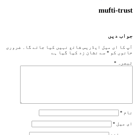
mufti-trust
جواب دیں
آپ کا ای میل ایڈریس شائع نہیں کیا جائے گا۔
ضروری
خانوں کو
*
سے نشان زد کیا گیا ہے
تبصرہ
*
نام
*
ای میل
*
ویب‌ سائٹ