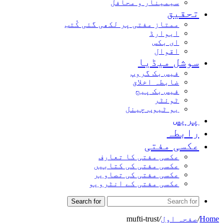
سیمینار و محافل
تحقیق
ممتاز مفتی پر لکھی گئی کُتب
ایوارڈ
ای بکس
اقوال
سوشل میڈیا
فیس بک گروپ
ضابطہ اخلاق
فیس بک پیج
ٹوئٹر
یو ٹیوب چینل
پریس
رابطہ
عکسی مفتی
عکسی مفتی کا تعارف
عکسی مفتی کی کتابیں
عکسی مفتی کی تصاویر
عکسی مفتی کے انٹرویو
Search for
Home
/
صفحہ اول
/
mufti-trust