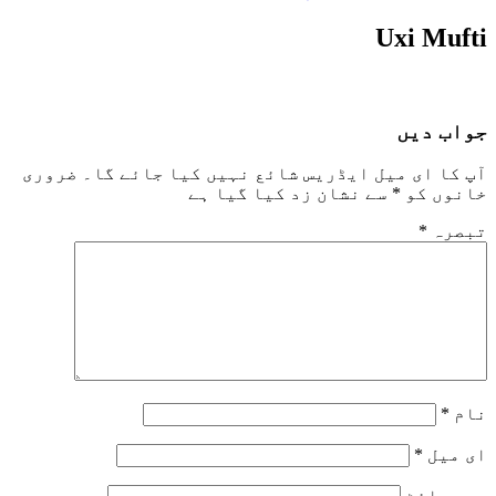
Uxi Mufti
جواب دیں
آپ کا ای میل ایڈریس شائع نہیں کیا جائے گا۔
ضروری
خانوں کو
*
سے نشان زد کیا گیا ہے
تبصرہ
*
نام
*
ای میل
*
ویب‌ سائٹ