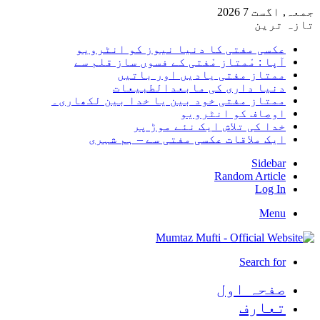
جمعہ, اگست 7 2026
تازہ ترین
عکسی مفتی کا دنیا نیوز کو انٹرویو
آپا : مْمتاز مْفتی کے فسوں ساز قلم سے
ممتاز مفتی یادیں اور باتیں
دنیا داری کی مابعدالطبیعات
ممتاز مفتی خود بین یا خدا بین لکھاری۔
اوصاف کو انٹرویو
خدا کی تلاش ایک نئے موڑ پر
ایک ملاقات عکسی مفتی سے – ہم شہری
Sidebar
Random Article
Log In
Menu
Search for
صفحہ اول
تعارف