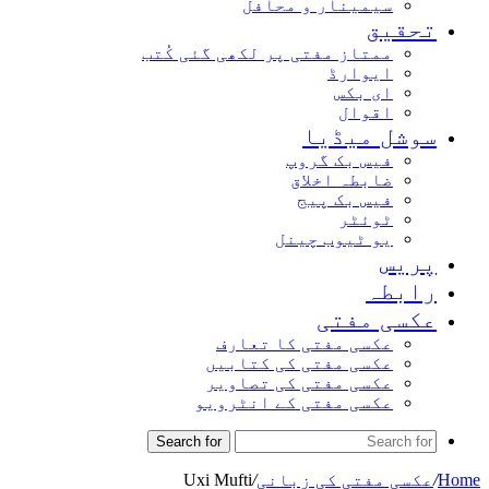
سیمینار و محافل
تحقیق
ممتاز مفتی پر لکھی گئی کُتب
ایوارڈ
ای بکس
اقوال
سوشل میڈیا
فیس بک گروپ
ضابطہ اخلاق
فیس بک پیج
ٹوئٹر
یو ٹیوب چینل
پریس
رابطہ
عکسی مفتی
عکسی مفتی کا تعارف
عکسی مفتی کی کتابیں
عکسی مفتی کی تصاویر
عکسی مفتی کے انٹرویو
Search for
Home
/
عکسی مفتی کی زبانی
/
Uxi Mufti