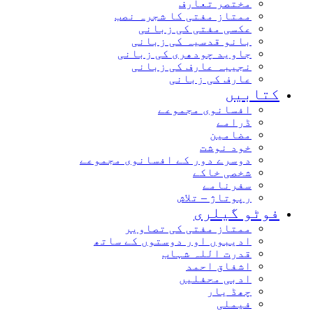
مختصر تعارف
ممتاز مفتی کا شجرہ نصب
عکسی مفتی کی زبانی
بانو قدسیہ کی زبانی
جاوید چودھری کی زبانی
نجیبہ عارف کی زبانی
عارف کی زبانی
کتابیں
افسانوی مجموعے
ڈرامے
مضامین
خود نوشت
دوسرے دور کے افسانوی مجموعے
شخصی خاکے
سفرنامے
رپوتاژ – تلاش
فوٹو گیلری
ممتاز مفتی کی تصاویر
ادیبوں اور دوستوں کے ساتھ
قدرت اللہ شہاب
اشفاق احمد
ادبی محفلیں
چھڈ یار
فیملی