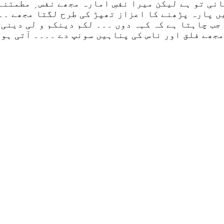
ی تو ہے لیکن میرا نفسِ امارہ مجھے نفس ِ مطمئنہ
 پارہ پڑھنے کا اعزاز تھپڑ کی طرح لگتا مجھے ۔۔۔۔
جب چاہتا ہے کہ کہہ دوں ۔۔۔ لکم دینکم و لی دینی
مجھے فلق اور ناس کی پناہیں سونپ دے ۔۔۔۔ آتی ہوں