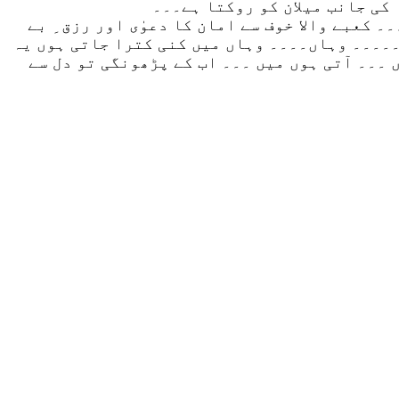
 کی جانب میلان کو روکتا ہے۔۔۔
 کعبے والا خوف سے امان کا دعوٰی اور رزق ِ بے
۔۔۔۔۔ وہاں۔۔۔۔ وہاں میں کنی کترا جاتی ہوں یہ
 ۔۔۔ آتی ہوں میں ۔۔۔ اب کے پڑھونگی تو دل سے