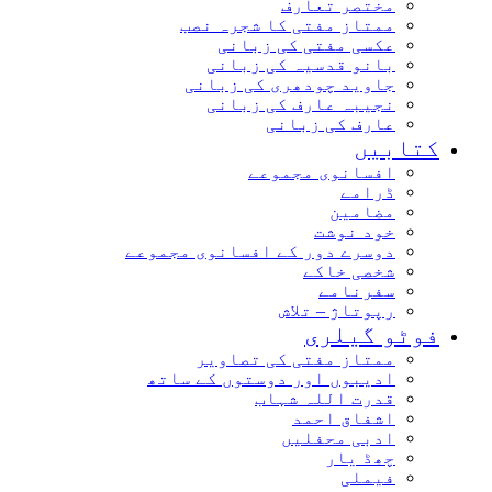
مختصر تعارف
ممتاز مفتی کا شجرہ نصب
عکسی مفتی کی زبانی
بانو قدسیہ کی زبانی
جاوید چودھری کی زبانی
نجیبہ عارف کی زبانی
عارف کی زبانی
کتابیں
افسانوی مجموعے
ڈرامے
مضامین
خود نوشت
دوسرے دور کے افسانوی مجموعے
شخصی خاکے
سفرنامے
رپوتاژ – تلاش
فوٹو گیلری
ممتاز مفتی کی تصاویر
ادیبوں اور دوستوں کے ساتھ
قدرت اللہ شہاب
اشفاق احمد
ادبی محفلیں
چھڈ یار
فیملی