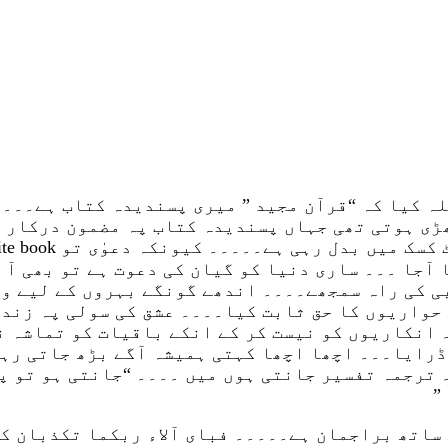
لہ کیا کہ “قرآن مجید ” میری پسندیدہ کتاب ہے۔۔۔۔
ھڑی ہوتی تھی جہاں پسندیدہ کتاب پہ مضمون درکار 
ا آجا ۔۔۔ ساری دنیا کو گیان کی دعوت ہے تو بھی آ 
بی کی راہ سمجھے۔۔۔۔ اندھے گونگے بہروں کے لیے وق
 حواریوں کا حق ثابت کیا۔۔۔۔ عشق کی سولی پہ زند
 انکاریوں کو نیست کر کے انکے باقیات کو تماشہ ن
ڈرایا۔۔۔ اچھا اچھا کہتی ہمیشہ آگے بڑھ جاتی رہ
ترجمہ تفسیر جانتی ہوں میں ۔۔۔۔ “جانتی ہو تو پھ
”
ساتھ براجمان ہے۔۔۔۔۔ فبای آلاء ربکما تکذبان کی