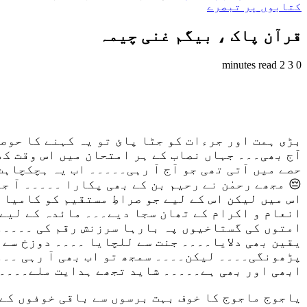
کتابوں پر تبصرے
قرآن پاک ، بیگم غنی چیمہ
2 minutes read
3
0
بڑی ہمت اور جرءات کو جٹا پائ تو یہ کہنے کا حوص
آج بھی۔۔۔ جہاں نصاب کے ہر امتحان میں اس وقت ک
😔 مجھے رحمٰن نے رحیم بن کے بھی پکارا ۔۔۔۔۔ آ ج
اس میں لیکن اس کے لیے جو صراطِ مستقیم کو کامیا
انعام و اکرام کے تھان سجا دیے۔۔۔ مائدہ کے لیے
امتوں کی گستاخیوں پہ بارہا سرزنش رقم کی ۔۔۔۔۔
یقین بھی دلایا۔۔۔۔ جنت سے للچایا ۔۔۔۔ دوزخ سے 
پڑھونگی۔۔۔۔ لیکن۔۔۔۔ سمجھ تو اب بھی آ رہی ۔۔۔ 
ابھی اور بھی ہے۔۔۔۔۔ شاید تجھے ہدایت ملے۔۔۔۔ 
یاجوج ماجوج کا خوف بہت برسوں سے باقی خوفوں کے 