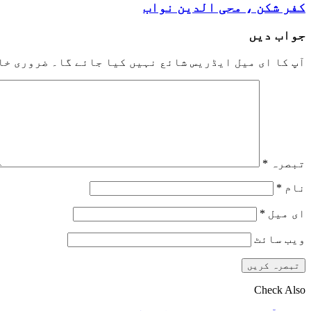
کفر شکن ، محی الدین نواب
جواب دیں
آپ کا ای میل ایڈریس شائع نہیں کیا جائے گا۔
ضروری خا
تبصرہ
*
نام
*
ای میل
*
ویب‌ سائٹ
Check Also
Close