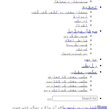
سیمینار و محافل
تحقیق
ممتاز مفتی پر لکھی گئی کُتب
ایوارڈ
ای بکس
اقوال
سوشل میڈیا
فیس بک گروپ
ضابطہ اخلاق
فیس بک پیج
ٹوئٹر
یو ٹیوب چینل
پریس
رابطہ
عکسی مفتی
عکسی مفتی کا تعارف
عکسی مفتی کی کتابیں
عکسی مفتی کی تصاویر
عکسی مفتی کے انٹرویو
Search
for
Home
/
کتابوں پر تبصرے
/
قرآن پاک ، بیگم غنی چیمہ