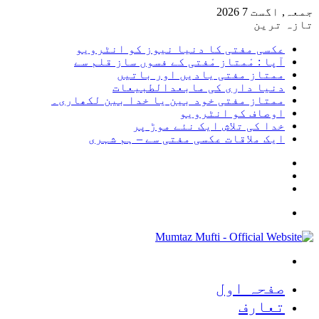
جمعہ, اگست 7 2026
تازہ ترین
عکسی مفتی کا دنیا نیوز کو انٹرویو
آپا : مْمتاز مْفتی کے فسوں ساز قلم سے
ممتاز مفتی یادیں اور باتیں
دنیا داری کی مابعدالطبیعات
ممتاز مفتی خود بین یا خدا بین لکھاری۔
اوصاف کو انٹرویو
خدا کی تلاش ایک نئے موڑ پر
ایک ملاقات عکسی مفتی سے – ہم شہری
Sidebar
Random
Article
Log
In
Menu
Search
for
صفحہ اول
تعارف