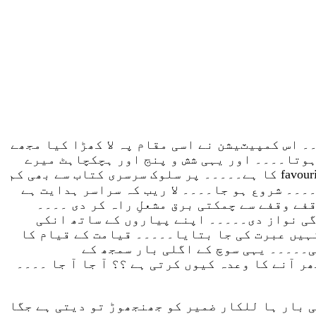
۔ اس کمپیٽیشن نے اسی مقام پہ لا کھڑا کیا مجھے
ہوتا۔۔۔۔ اور یہی شش و پنج اور ہچکچاہٹ میرے
حصے میں آتی تھی جو آج آ رہی۔۔۔۔۔ اب یہ ہچکچاہٹ کسک میں بدل رہی ہے۔۔۔۔۔ کیونکہ دعوٰی تو favourite book کا ہے۔۔۔۔۔ پر سلوک سرسری کتاب سے بھی کم
۔۔۔۔ شروع ہو جا۔۔۔۔ لا ریب کہ سراسر ہدایت ہے
فے وقفے سے چمکتی برق مشعلِ راہ کر دی ۔۔۔۔
گی نواز دی۔۔۔۔۔ اپنے پیاروں کے ساتھ انکی
ہیں عبرت کی جا بتایا۔۔۔۔۔ قیامت کے قیام کا
ی۔۔۔۔۔ یہی سوچ کے اگلی بار سمجھ کے
ر آنے کا وعدہ کیوں کرتی ہے ؟؟ آ جا آ جا ۔۔۔۔
 بار ہا للکار ضمیر کو جھنجھوڑ تو دیتی ہے جگا