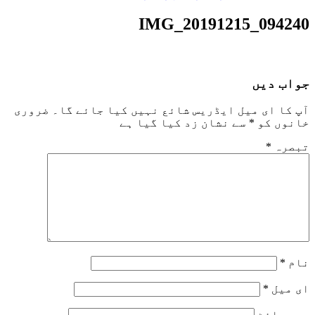
IMG_20191215_094240
جواب دیں
آپ کا ای میل ایڈریس شائع نہیں کیا جائے گا۔
ضروری
خانوں کو
*
سے نشان زد کیا گیا ہے
تبصرہ
*
نام
*
ای میل
*
ویب‌ سائٹ