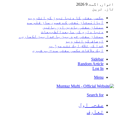
اتوار, اگست 9 2026
تازہ ترین
عکسی مفتی کا دنیا نیوز کو انٹرویو
آپا : مْمتاز مْفتی کے فسوں ساز قلم سے
ممتاز مفتی یادیں اور باتیں
دنیا داری کی مابعدالطبیعات
ممتاز مفتی خود بین یا خدا بین لکھاری۔
اوصاف کو انٹرویو
خدا کی تلاش ایک نئے موڑ پر
ایک ملاقات عکسی مفتی سے – ہم شہری
Sidebar
Random Article
Log In
Menu
Search for
صفحہ اول
تعارف