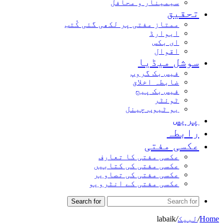
سیمینار و محافل
تحقیق
ممتاز مفتی پر لکھی گئی کُتب
ایوارڈ
ای بکس
اقوال
سوشل میڈیا
فیس بک گروپ
ضابطہ اخلاق
فیس بک پیج
ٹوئٹر
یو ٹیوب چینل
پریس
رابطہ
عکسی مفتی
عکسی مفتی کا تعارف
عکسی مفتی کی کتابیں
عکسی مفتی کی تصاویر
عکسی مفتی کے انٹرویو
Search for
Home
/
لبیک
/
labaik