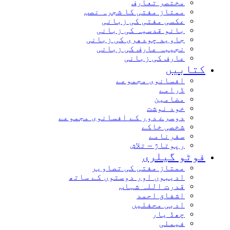
مختصر تعارف
ممتاز مفتی کا شجرہ نصب
عکسی مفتی کی زبانی
بانو قدسیہ کی زبانی
جاوید چودھری کی زبانی
نجیبہ عارف کی زبانی
عارف کی زبانی
کتابیں
افسانوی مجموعے
ڈرامے
مضامین
خود نوشت
دوسرے دور کے افسانوی مجموعے
شخصی خاکے
سفرنامے
رپوتاژ – تلاش
فوٹو گیلری
ممتاز مفتی کی تصاویر
ادیبوں اور دوستوں کے ساتھ
قدرت اللہ شہاب
اشفاق احمد
ادبی محفلیں
چھڈ یار
فیملی