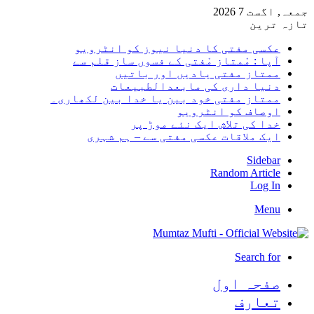
جمعہ, اگست 7 2026
تازہ ترین
عکسی مفتی کا دنیا نیوز کو انٹرویو
آپا : مْمتاز مْفتی کے فسوں ساز قلم سے
ممتاز مفتی یادیں اور باتیں
دنیا داری کی مابعدالطبیعات
ممتاز مفتی خود بین یا خدا بین لکھاری۔
اوصاف کو انٹرویو
خدا کی تلاش ایک نئے موڑ پر
ایک ملاقات عکسی مفتی سے – ہم شہری
Sidebar
Random Article
Log In
Menu
Search for
صفحہ اول
تعارف