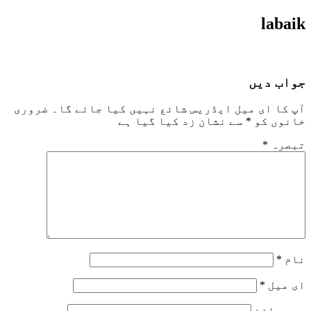
labaik
جواب دیں
آپ کا ای میل ایڈریس شائع نہیں کیا جائے گا۔
ضروری
خانوں کو
*
سے نشان زد کیا گیا ہے
تبصرہ
*
نام
*
ای میل
*
ویب‌ سائٹ