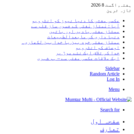
ہفتہ, اگست 8 2026
تازہ ترین
عکسی مفتی کا دنیا نیوز کو انٹرویو
آپا : مْمتاز مْفتی کے فسوں ساز قلم سے
ممتاز مفتی یادیں اور باتیں
دنیا داری کی مابعدالطبیعات
ممتاز مفتی خود بین یا خدا بین لکھاری۔
اوصاف کو انٹرویو
خدا کی تلاش ایک نئے موڑ پر
ایک ملاقات عکسی مفتی سے – ہم شہری
Sidebar
Random Article
Log In
Menu
Search for
صفحہ اول
تعارف