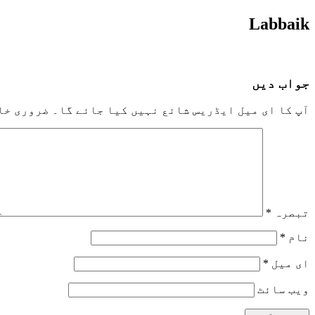
Labbaik
جواب دیں
آپ کا ای میل ایڈریس شائع نہیں کیا جائے گا۔
ضروری خا
تبصرہ
*
نام
*
ای میل
*
ویب‌ سائٹ