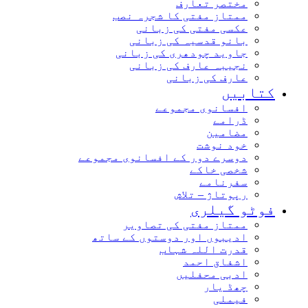
مختصر تعارف
ممتاز مفتی کا شجرہ نصب
عکسی مفتی کی زبانی
بانو قدسیہ کی زبانی
جاوید چودھری کی زبانی
نجیبہ عارف کی زبانی
عارف کی زبانی
کتابیں
افسانوی مجموعے
ڈرامے
مضامین
خود نوشت
دوسرے دور کے افسانوی مجموعے
شخصی خاکے
سفرنامے
رپوتاژ – تلاش
فوٹو گیلری
ممتاز مفتی کی تصاویر
ادیبوں اور دوستوں کے ساتھ
قدرت اللہ شہاب
اشفاق احمد
ادبی محفلیں
چھڈ یار
فیملی