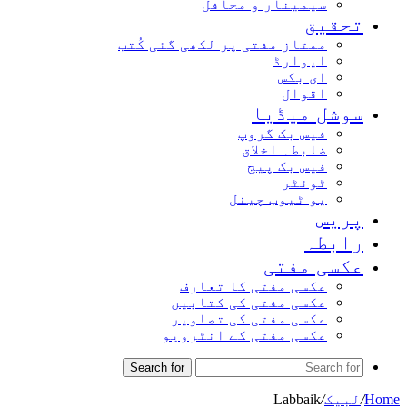
سیمینار و محافل
تحقیق
ممتاز مفتی پر لکھی گئی کُتب
ایوارڈ
ای بکس
اقوال
سوشل میڈیا
فیس بک گروپ
ضابطہ اخلاق
فیس بک پیج
ٹوئٹر
یو ٹیوب چینل
پریس
رابطہ
عکسی مفتی
عکسی مفتی کا تعارف
عکسی مفتی کی کتابیں
عکسی مفتی کی تصاویر
عکسی مفتی کے انٹرویو
Search for
Home
/
لبیک
/
Labbaik