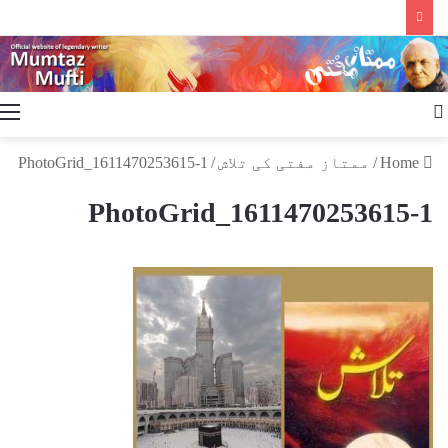
Search
for
Home
/
ممتاز مفتی کی تلاش
/
PhotoGrid_1611470253615-1
PhotoGrid_1611470253615-1