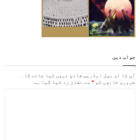
جواب دیں
آپ کا ای میل ایڈریس شائع نہیں کیا جائے گا۔
ضروری خانوں کو
*
سے نشان زد کیا گیا ہے
ت
ب
ص
ر
ہ
*