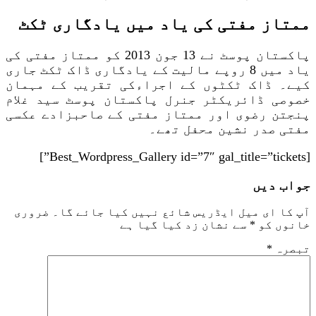
ممتاز مفتی کی یاد میں یادگاری ٹکٹ
پاکستان پوسٹ نے 13 جون 2013 کو ممتاز مفتی کی
یاد میں 8 روپے مالیت کے یادگاری ڈاک ٹکٹ جاری
کیے۔ ڈاک ٹکٹوں کے اجراءکی تقریب کے مہمان
خصوصی ڈائریکٹر جنرل پاکستان پوسٹ سید غلام
پنجتن رضوی اور ممتاز مفتی کے صاحبزادے عکسی
مفتی صدر نشین محفل تھے۔
[Best_Wordpress_Gallery id=”7″ gal_title=”tickets”]
جواب دیں
آپ کا ای میل ایڈریس شائع نہیں کیا جائے گا۔
ضروری
خانوں کو
*
سے نشان زد کیا گیا ہے
تبصرہ
*