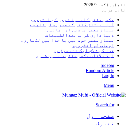
اتوار, اگست 9 2026
تازہ ترین
عکسی مفتی کا دنیا نیوز کو انٹرویو
آپا : مْمتاز مْفتی کے فسوں ساز قلم سے
ممتاز مفتی یادیں اور باتیں
دنیا داری کی مابعدالطبیعات
ممتاز مفتی خود بین یا خدا بین لکھاری۔
اوصاف کو انٹرویو
خدا کی تلاش ایک نئے موڑ پر
ایک ملاقات عکسی مفتی سے – ہم شہری
Sidebar
Random Article
Log In
Menu
Search for
صفحہ اول
تعارف