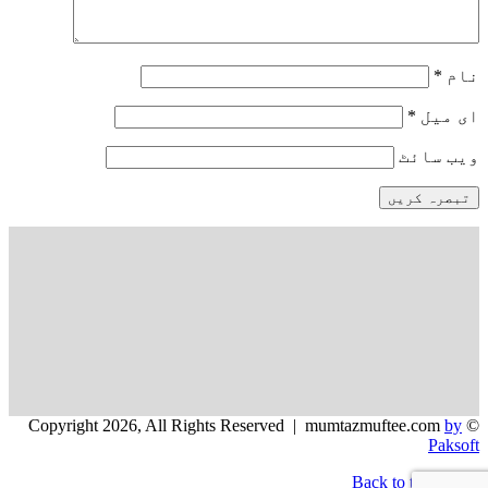
نام
*
ای میل
*
ویب‌ سائٹ
by
© Copyright 2026, All Rights Reserved | mumtazmuftee.com
Paksoft
Back to top button