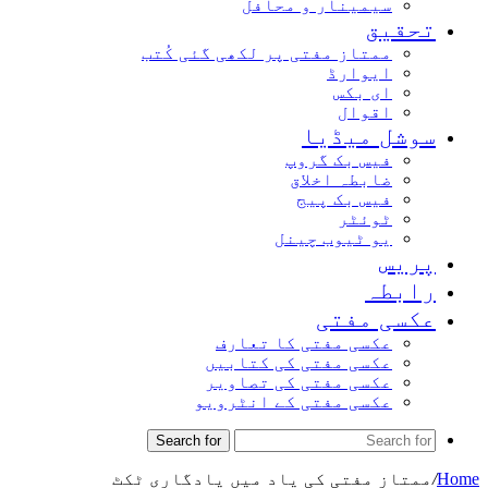
سیمینار و محافل
تحقیق
ممتاز مفتی پر لکھی گئی کُتب
ایوارڈ
ای بکس
اقوال
سوشل میڈیا
فیس بک گروپ
ضابطہ اخلاق
فیس بک پیج
ٹوئٹر
یو ٹیوب چینل
پریس
رابطہ
عکسی مفتی
عکسی مفتی کا تعارف
عکسی مفتی کی کتابیں
عکسی مفتی کی تصاویر
عکسی مفتی کے انٹرویو
Search for
Home
/
ممتاز مفتی کی یاد میں یادگاری ٹکٹ