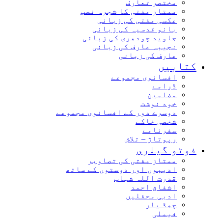
مختصر تعارف
ممتاز مفتی کا شجرہ نصب
عکسی مفتی کی زبانی
بانو قدسیہ کی زبانی
جاوید چودھری کی زبانی
نجیبہ عارف کی زبانی
عارف کی زبانی
کتابیں
افسانوی مجموعے
ڈرامے
مضامین
خود نوشت
دوسرے دور کے افسانوی مجموعے
شخصی خاکے
سفرنامے
رپوتاژ – تلاش
فوٹو گیلری
ممتاز مفتی کی تصاویر
ادیبوں اور دوستوں کے ساتھ
قدرت اللہ شہاب
اشفاق احمد
ادبی محفلیں
چھڈ یار
فیملی