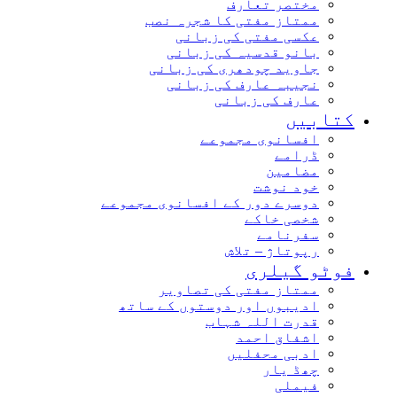
مختصر تعارف
ممتاز مفتی کا شجرہ نصب
عکسی مفتی کی زبانی
بانو قدسیہ کی زبانی
جاوید چودھری کی زبانی
نجیبہ عارف کی زبانی
عارف کی زبانی
کتابیں
افسانوی مجموعے
ڈرامے
مضامین
خود نوشت
دوسرے دور کے افسانوی مجموعے
شخصی خاکے
سفرنامے
رپوتاژ – تلاش
فوٹو گیلری
ممتاز مفتی کی تصاویر
ادیبوں اور دوستوں کے ساتھ
قدرت اللہ شہاب
اشفاق احمد
ادبی محفلیں
چھڈ یار
فیملی