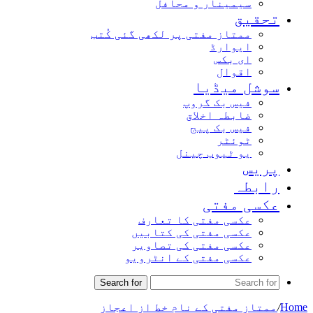
سیمینار و محافل
تحقیق
ممتاز مفتی پر لکھی گئی کُتب
ایوارڈ
ای بکس
اقوال
سوشل میڈیا
فیس بک گروپ
ضابطہ اخلاق
فیس بک پیج
ٹوئٹر
یو ٹیوب چینل
پریس
رابطہ
عکسی مفتی
عکسی مفتی کا تعارف
عکسی مفتی کی کتابیں
عکسی مفتی کی تصاویر
عکسی مفتی کے انٹرویو
Search for
Home
/
ممتاز مفتی کے نام خط از اعجاز