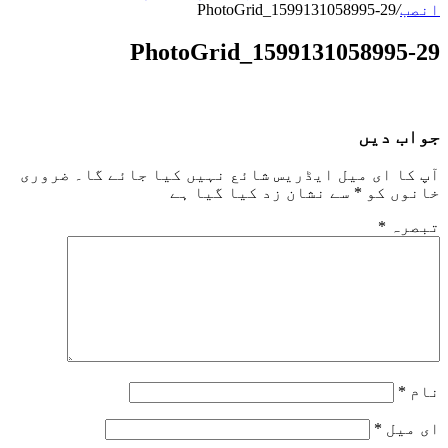
انصب
/
PhotoGrid_1599131058995-29
PhotoGrid_1599131058995-29
جواب دیں
آپ کا ای میل ایڈریس شائع نہیں کیا جائے گا۔
ضروری
خانوں کو
*
سے نشان زد کیا گیا ہے
تبصرہ
*
نام
*
ای میل
*