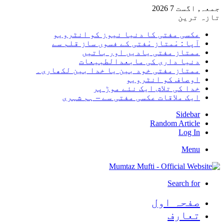
جمعہ, اگست 7 2026
تازہ ترین
عکسی مفتی کا دنیا نیوز کو انٹرویو
آپا : مْمتاز مْفتی کے فسوں ساز قلم سے
ممتاز مفتی یادیں اور باتیں
دنیا داری کی مابعدالطبیعات
ممتاز مفتی خود بین یا خدا بین لکھاری۔
اوصاف کو انٹرویو
خدا کی تلاش ایک نئے موڑ پر
ایک ملاقات عکسی مفتی سے – ہم شہری
Sidebar
Random Article
Log In
Menu
Search for
صفحہ اول
تعارف