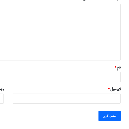
ت
ب
ص
ر
ہ
*
نام
*
ای میل
*
ویب