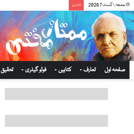
جمعہ, اگست 7 2026
تازہ ترین
صفحہ اول
تعارف
کتابیں
فوٹو گیلری
تحقیق