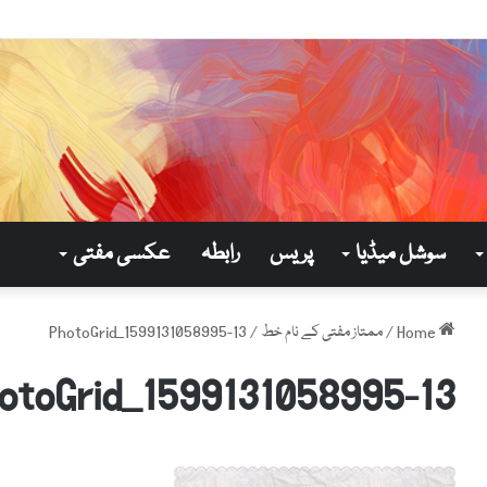
سوشل میڈیا
پریس
رابطہ
عکسی مفتی
Home
/
ممتاز مفتی کے نام خط
/
PhotoGrid_1599131058995-13
otoGrid_1599131058995-13