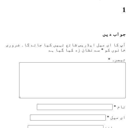
1
جواب دیں
آپ کا ای میل ایڈریس شائع نہیں کیا جائے گا۔
ضروری
خانوں کو
*
سے نشان زد کیا گیا ہے
تبصرہ
*
نام
*
ای میل
*
ویب‌ سائٹ