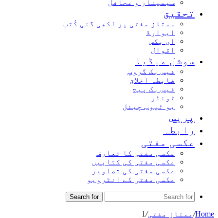
سیمینار و محافل
تحقیق
ممتاز مفتی پر لکھی گئی کُتب
ایوارڈ
ای بکس
اقوال
سوشل میڈیا
فیس بک گروپ
ضابطہ اخلاق
فیس بک پیج
ٹوئٹر
یو ٹیوب چینل
پریس
رابطہ
عکسی مفتی
عکسی مفتی کا تعارف
عکسی مفتی کی کتابیں
عکسی مفتی کی تصاویر
عکسی مفتی کے انٹرویو
Search for
Home
/
ممتاز مفتی
/
1