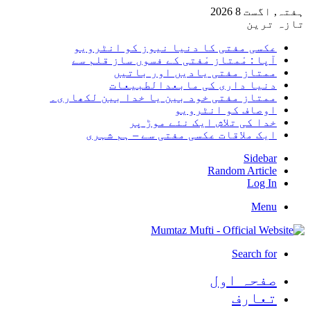
ہفتہ, اگست 8 2026
تازہ ترین
عکسی مفتی کا دنیا نیوز کو انٹرویو
آپا : مْمتاز مْفتی کے فسوں ساز قلم سے
ممتاز مفتی یادیں اور باتیں
دنیا داری کی مابعدالطبیعات
ممتاز مفتی خود بین یا خدا بین لکھاری۔
اوصاف کو انٹرویو
خدا کی تلاش ایک نئے موڑ پر
ایک ملاقات عکسی مفتی سے – ہم شہری
Sidebar
Random Article
Log In
Menu
Search for
صفحہ اول
تعارف