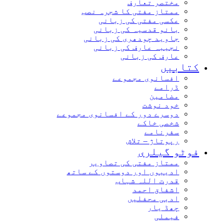
مختصر تعارف
ممتاز مفتی کا شجرہ نصب
عکسی مفتی کی زبانی
بانو قدسیہ کی زبانی
جاوید چودھری کی زبانی
نجیبہ عارف کی زبانی
عارف کی زبانی
کتابیں
افسانوی مجموعے
ڈرامے
مضامین
خود نوشت
دوسرے دور کے افسانوی مجموعے
شخصی خاکے
سفرنامے
رپوتاژ – تلاش
فوٹو گیلری
ممتاز مفتی کی تصاویر
ادیبوں اور دوستوں کے ساتھ
قدرت اللہ شہاب
اشفاق احمد
ادبی محفلیں
چھڈ یار
فیملی