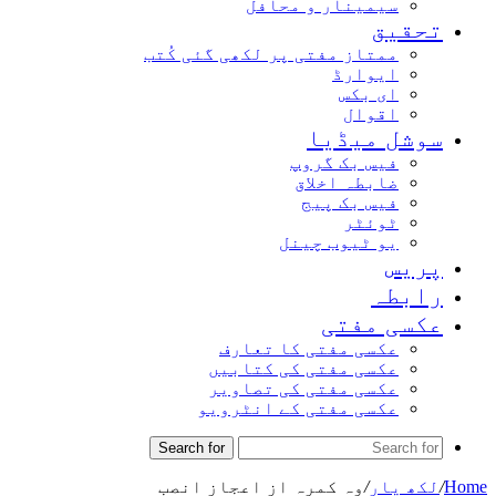
سیمینار و محافل
تحقیق
ممتاز مفتی پر لکھی گئی کُتب
ایوارڈ
ای بکس
اقوال
سوشل میڈیا
فیس بک گروپ
ضابطہ اخلاق
فیس بک پیج
ٹوئٹر
یو ٹیوب چینل
پریس
رابطہ
عکسی مفتی
عکسی مفتی کا تعارف
عکسی مفتی کی کتابیں
عکسی مفتی کی تصاویر
عکسی مفتی کے انٹرویو
Search for
Home
/
لکھ یار
/
وہ کمرہ از اعجاز انصب