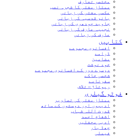
مختصر تعارف
ممتاز مفتی کا شجرہ نصب
عکسی مفتی کی زبانی
بانو قدسیہ کی زبانی
جاوید چودھری کی زبانی
نجیبہ عارف کی زبانی
عارف کی زبانی
کتابیں
افسانوی مجموعے
ڈرامے
مضامین
خود نوشت
دوسرے دور کے افسانوی مجموعے
شخصی خاکے
سفرنامے
رپوتاژ – تلاش
فوٹو گیلری
ممتاز مفتی کی تصاویر
ادیبوں اور دوستوں کے ساتھ
قدرت اللہ شہاب
اشفاق احمد
ادبی محفلیں
چھڈ یار
فیملی