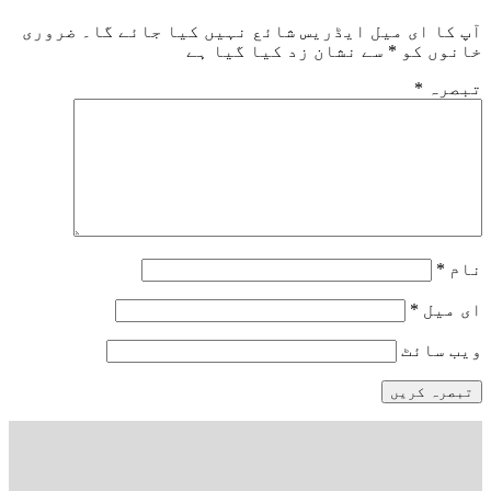
آپ کا ای میل ایڈریس شائع نہیں کیا جائے گا۔
ضروری
خانوں کو
*
سے نشان زد کیا گیا ہے
تبصرہ
*
نام
*
ای میل
*
ویب‌ سائٹ