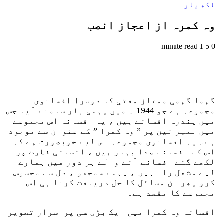
لکھ یار
وہ کمرہ از اعجاز انصب
1 minute read
5
0
گہما گہمی ممتاز مفتی کا دوسرا افسانوی
مجموعہ ہے جو 1944 ء میں پہلی بار سامنے آیا جس
میں پندرہ افسانے ہیں ، یہ افسانہ اس مجموعے
میں نمبر تین پر ” وہ کمرا ” کے عنوان سے موجود
ہے۔ یہ افسانوی مجموعہ اس لیے خوبصورت ہے کہ
اس کے افسانے صدا بہار ہیں ، انسانی فطرت پر
لکھے گئے افسانے آنے والے ہر دور میں ہمارے
لیے مشعل راہ ہیں ، پہلے سمجھو ، دل سے محسوس
کرو پھر ان مسائل کا حل دریافت کرنا ہی اس
مجموعے کا مقصد ہے۔
افسانہ وہ کمرا میں ایک بڑی سی پراسرار تصویر