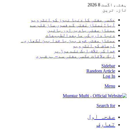
ہفتہ, اگست 8 2026
تازہ ترین
عکسی مفتی کا دنیا نیوز کو انٹرویو
آپا : مْمتاز مْفتی کے فسوں ساز قلم سے
ممتاز مفتی یادیں اور باتیں
دنیا داری کی مابعدالطبیعات
ممتاز مفتی خود بین یا خدا بین لکھاری۔
اوصاف کو انٹرویو
خدا کی تلاش ایک نئے موڑ پر
ایک ملاقات عکسی مفتی سے – ہم شہری
Sidebar
Random Article
Log In
Menu
Search for
صفحہ اول
تعارف