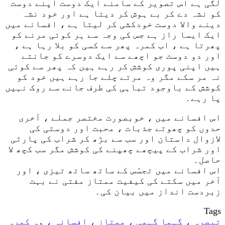
لگی ہے اس تصویر کے سامنے ایک دوست اپنے دوست
کو نشہ دے کر بے ہوش کر دیتا ہے اور خود نشہ
دینے والا دوست خودکشی کر لیتا ہے ، افسانے میں
ایک ایسا راز ہے جس کی وجہ سے ہر کوئی مرنے کو
پھرتا ہے ، اب کمرہ پھر سے کسی کو بلا رہا ہے ،
اور دو دوست جو اچھے سے ایک دوسرے کو جانتے
ہیں اپنی پوری کوشش کر رہے ہیں کہ پھر سے کوئی
نہ مر سکے مگر وہ مرتے چلے جا رہے ہیں خود کو
کوشش کے باوجود تباہی کی طرف جانے سے روک نہیں
پا رہے۔
اس افسانے میں ، خوبصورت مختصر جملے ، آخری
حدوں کو چھوتے جذبات ، محبت اور دوستی کی
لازوال داستان اور سب سے بڑھ کر شراب کی پارٹی
اور شراب کے پیچھے چھپنے کی کوشش مگر سب کچھ لا
حاصل۔
اس افسانے میں تجسّس کے ساتھ ساتھ تیزی ، اور
آخر میں سکتے کی کیفیت ممتاز مفتی نے بہت
زبردست انداز میں بیان کی۔
Tags
تبصرہ ، گہما گہمی ، ممتاز ، افسانہ ، وہ کمرہ