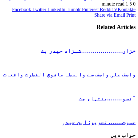
1 minute read
5
0
Facebook
Twitter
LinkedIn
Tumblr
Pinterest
Reddit
VKontakte
Share via Email
Print
Related Articles
خزاں…………………شہزاد حیدر بٹ
واصف علی واصف سے وابسطہ مافوق الفطرت واقعات
آنسو……..منتہاء جٹ
حسرت……. تحریر: ابن حیدر
جواب دیں