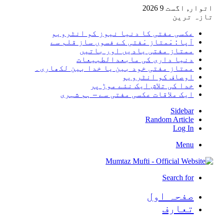
اتوار, اگست 9 2026
تازہ ترین
عکسی مفتی کا دنیا نیوز کو انٹرویو
آپا : مْمتاز مْفتی کے فسوں ساز قلم سے
ممتاز مفتی یادیں اور باتیں
دنیا داری کی مابعدالطبیعات
ممتاز مفتی خود بین یا خدا بین لکھاری۔
اوصاف کو انٹرویو
خدا کی تلاش ایک نئے موڑ پر
ایک ملاقات عکسی مفتی سے – ہم شہری
Sidebar
Random Article
Log In
Menu
Search for
صفحہ اول
تعارف