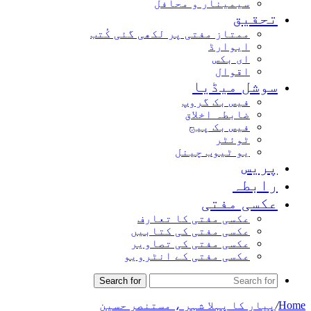
سیمینار و محافل
تحقیق
ممتاز مفتی پر لکھی گئی کُتب
ایوارڈ
ای بکس
اقوال
سوشل میڈیا
فیس بک گروپ
ضابطہ اخلاق
فیس بک پیج
ٹوئٹر
یو ٹیوب چینل
پریس
رابطہ
عکسی مفتی
عکسی مفتی کا تعارف
عکسی مفتی کی کتابیں
عکسی مفتی کی تصاویر
عکسی مفتی کے انٹرویو
Search for
Home
/
پیار کا پہلا شہر ، مستنصر حسین