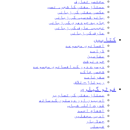
مختصر تعارف
ممتاز مفتی کا شجرہ نصب
عکسی مفتی کی زبانی
بانو قدسیہ کی زبانی
جاوید چودھری کی زبانی
نجیبہ عارف کی زبانی
عارف کی زبانی
کتابیں
افسانوی مجموعے
ڈرامے
مضامین
خود نوشت
دوسرے دور کے افسانوی مجموعے
شخصی خاکے
سفرنامے
رپوتاژ – تلاش
فوٹو گیلری
ممتاز مفتی کی تصاویر
ادیبوں اور دوستوں کے ساتھ
قدرت اللہ شہاب
اشفاق احمد
ادبی محفلیں
چھڈ یار
فیملی