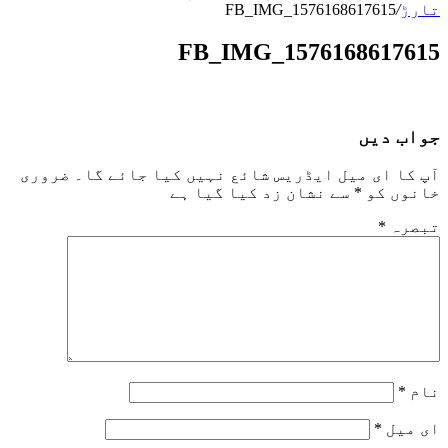
تارڑ
/
FB_IMG_1576168617615
FB_IMG_1576168617615
جواب دیں
آپ کا ای میل ایڈریس شائع نہیں کیا جائے گا۔
ضروری
خانوں کو
*
سے نشان زد کیا گیا ہے
تبصرہ
*
نام
*
ای میل
*