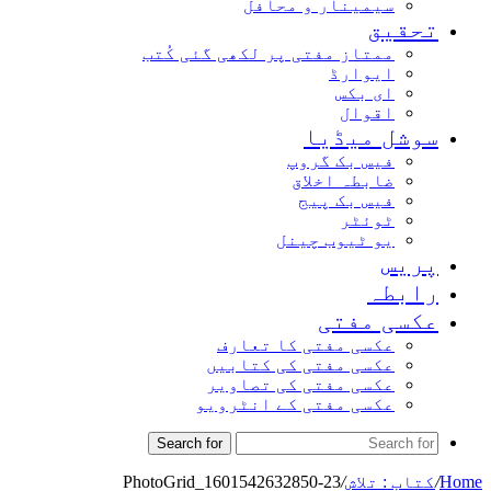
سیمینار و محافل
تحقیق
ممتاز مفتی پر لکھی گئی کُتب
ایوارڈ
ای بکس
اقوال
سوشل میڈیا
فیس بک گروپ
ضابطہ اخلاق
فیس بک پیج
ٹوئٹر
یو ٹیوب چینل
پریس
رابطہ
عکسی مفتی
عکسی مفتی کا تعارف
عکسی مفتی کی کتابیں
عکسی مفتی کی تصاویر
عکسی مفتی کے انٹرویو
Search for
Home
/
کتاب : تلاش
/
PhotoGrid_1601542632850-23