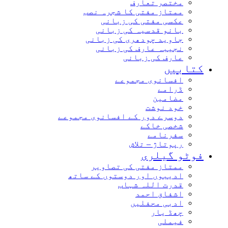
مختصر تعارف
ممتاز مفتی کا شجرہ نصب
عکسی مفتی کی زبانی
بانو قدسیہ کی زبانی
جاوید چودھری کی زبانی
نجیبہ عارف کی زبانی
عارف کی زبانی
کتابیں
افسانوی مجموعے
ڈرامے
مضامین
خود نوشت
دوسرے دور کے افسانوی مجموعے
شخصی خاکے
سفرنامے
رپوتاژ – تلاش
فوٹو گیلری
ممتاز مفتی کی تصاویر
ادیبوں اور دوستوں کے ساتھ
قدرت اللہ شہاب
اشفاق احمد
ادبی محفلیں
چھڈ یار
فیملی