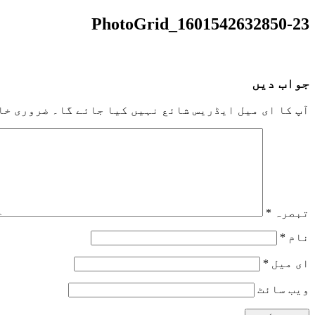
PhotoGrid_1601542632850-23
جواب دیں
آپ کا ای میل ایڈریس شائع نہیں کیا جائے گا۔
ضروری خا
تبصرہ
*
نام
*
ای میل
*
ویب‌ سائٹ