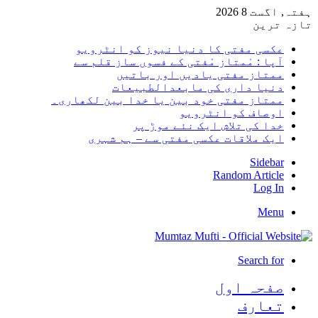
ہفتہ, اگست 8 2026
تازہ ترین
عکسی مفتی کا دنیا نیوز کو انٹرویو
آپا : مْمتاز مْفتی کے فسوں ساز قلم سے
ممتاز مفتی یادیں اور باتیں
دنیا داری کی مابعدالطبیعات
ممتاز مفتی خود بین یا خدا بین لکھاری۔
اوصاف کو انٹرویو
خدا کی تلاش ایک نئے موڑ پر
ایک ملاقات عکسی مفتی سے – ہم شہری
Sidebar
Random Article
Log In
Menu
Search for
صفحہ اول
تعارف