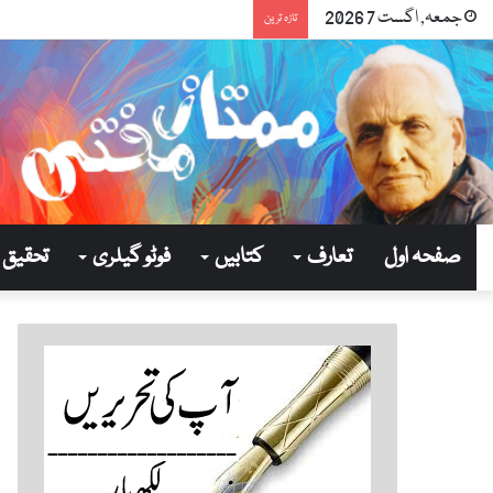
جمعہ, اگست 7 2026
تازہ ترین
صفحہ اول
تعارف
کتابیں
فوٹو گیلری
تحقیق