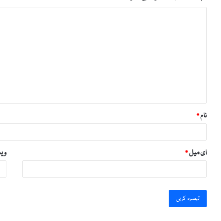
ت
ب
ص
ر
ہ
*
نام
*
ای میل
*
ویب