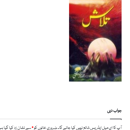
جواب دیں
آپ کا ای میل ایڈریس شائع نہیں کیا جائے گا۔
ضروری خانوں کو
*
سے نشان زد کیا گیا ہ