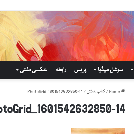
سوشل میڈیا
پریس
رابطہ
عکسی مفتی
Home
/
کتاب : تلاش
/
PhotoGrid_1601542632850-14
otoGrid_1601542632850-14