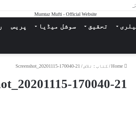
 کے فسوں ساز قلم سے
یلری
تحقیق
سوشل میڈیا
پریس
ر
Home
/
کتاب : تلاش
/
Screenshot_20201115-170040-21
hot_20201115-170040-21