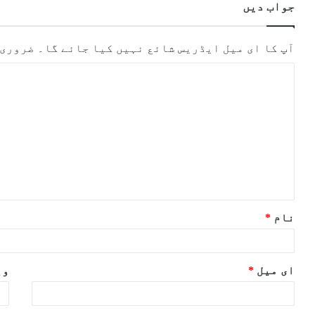
جواب دیں
آپ کا ای میل ایڈریس شائع نہیں کیا جائے گا۔
ضروری 
ت
ب
ص
ر
ہ
*
نام
*
ای میل
*
وی