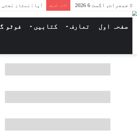
جمعرات, اگست 6 2026
آپا : مْمتاز مْفتی
تازہ ترین
صفحہ اول
تعارف
کتابیں
فوٹو گ