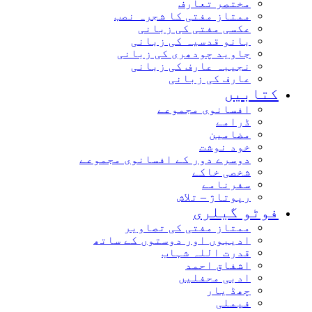
مختصر تعارف
ممتاز مفتی کا شجرہ نصب
عکسی مفتی کی زبانی
بانو قدسیہ کی زبانی
جاوید چودھری کی زبانی
نجیبہ عارف کی زبانی
عارف کی زبانی
کتابیں
افسانوی مجموعے
ڈرامے
مضامین
خود نوشت
دوسرے دور کے افسانوی مجموعے
شخصی خاکے
سفرنامے
رپوتاژ – تلاش
فوٹو گیلری
ممتاز مفتی کی تصاویر
ادیبوں اور دوستوں کے ساتھ
قدرت اللہ شہاب
اشفاق احمد
ادبی محفلیں
چھڈ یار
فیملی