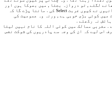
انے لگتے , تو دروازہ بجتا , میں بھوکا ہوں اور
وہ ایک کھجور سائل کو دے دیتے اور ایک خود کھاتے . میں سوچتا ہوں , وہ جو دو عالم کے بادشاہ تھے , انہوں نے کیوں غربت Select کی . ماننا پڑے گا کہ
صلی اللہ علیہ و آلہ وسلم کبھی غربت Select نہ کرتے . عمومیت میں کوئی بڑی خوبی ہے , ورنہ وہ عمومیت کی
ہائش نہ رکھتے .
ے . مغربی ممالک میں کوئی اللہ کا نام نہیں لیتا
رف اس لیے کہ ان کی وجہ سے پادریوں کی شوکت نفس