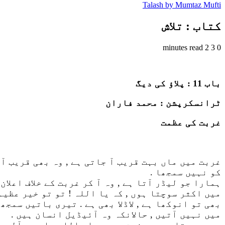
Talash by Mumtaz Mufti
کتاب : تلاش
2 minutes read
3
0
باب 11 : پلاؤ کی دیگ
ٹرانسکرپشن : محمد فاران
غربت کی عظمت
غربت میں ماں بہت قریب آ جاتی ہے , وہ بھی قریب آ 
کو نہیں سمجھا .
ہمارا جو لیڈر آتا ہے , وہ آ کر غربت کے خلاف اعلان
میں اکثر سوچتا ہوں , کہ یا اللہ ! تو تو خیر عظیم
بھی تو انوکھا ہے , لاڈلا بھی ہے . تیری باتیں سم
میں نہیں آتیں , حالانکہ وہ آئیڈیل انسان ہیں .
میں سوچتا ہوں , حضرت محمد صلی اللہ علیہ و آلہ و