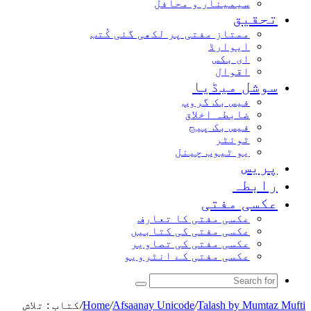
سیمینار و محافل
تحقیق
ممتاز مفتی پر لکھی گئی کُتب
ایوارڈ
ای بکس
اقوال
سوشل میڈیا
فیس بک گروپ
ضابطہ اخلاق
فیس بک پیج
ٹوئٹر
یو ٹیوب چینل
پریس
رابطہ
عکسی مفتی
عکسی مفتی کا تعارف
عکسی مفتی کی کتابیں
عکسی مفتی کی تصاویر
عکسی مفتی کے انٹرویو
Search
for
Talash by Mumtaz Mufti
/
Afsaanay Unicode
/
Home
/
کتاب : تلاش