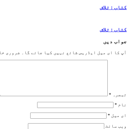
کتاب : تلاش
کتاب : تلاش
جواب دیں
آپ کا ای میل ایڈریس شائع نہیں کیا جائے گا۔
ضروری خا
تبصرہ
*
نام
*
ای میل
*
ویب‌ سائٹ