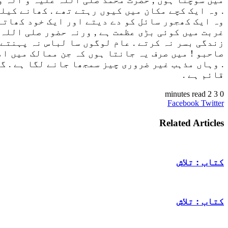
. وہ ایک کچے مکان میں کیوں رہتے تھے . کھانے کیل
زندگی بسر نہ کرتے . عام لوگوں سا لباس نہ پہنتے 
صاحبو ! میں صرف یہ جانتا ہوں کہ جن ممالک میں ام
. وہاں مذہب غیر ضروری چیز سمجھا جانے لگا ہے . گر
قائم ہے .
2 minutes read
3
0
VKontakte
LinkedIn
Pinterest
Tumblr
Reddit
Share
Print
Facebook
Twitter
via
Email
Related Articles
کتاب : تلاش
کتاب : تلاش