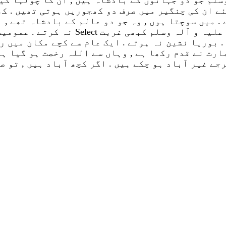
ئے ان کی چنگیر میں صرف دو کھجوریں ہوتی تھیں . کھ
غربت میں کوئی بڑی عظمت ہے , ورنہ حضور 
. بوریا نشین نہ ہوتے . ایک عام سے کچے مکان میں ر
ارت نے قدم رکھا ہے , وہاں سے اللہ رخصت ہو گیا ہ
جے غیر آباد ہو چکے ہیں . اگر کچھ آباد ہیں , تو ص