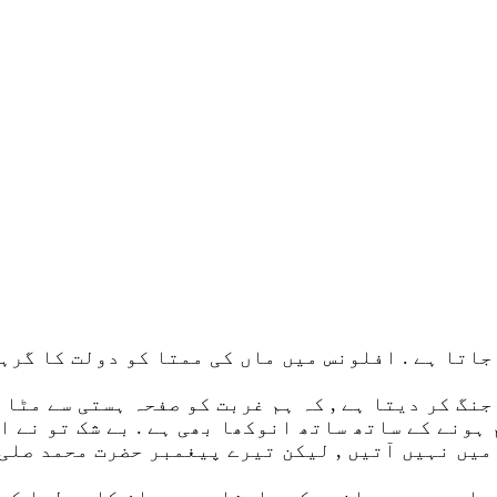
جاتا ہے . افلونس میں ماں کی ممتا کو دولت کا گرہن
 جنگ کر دیتا ہے , کہ ہم غربت کو صفحہ ہستی سے مٹا د
 ہونے کے ساتھ ساتھ انوکھا بھی ہے . بے شک تو نے ان
جھ میں نہیں آتیں , لیکن تیرے پیغمبر حضرت محمد صل
سلم جو دو جہانوں کے بادشاہ ہیں , ان کا چولہا کی