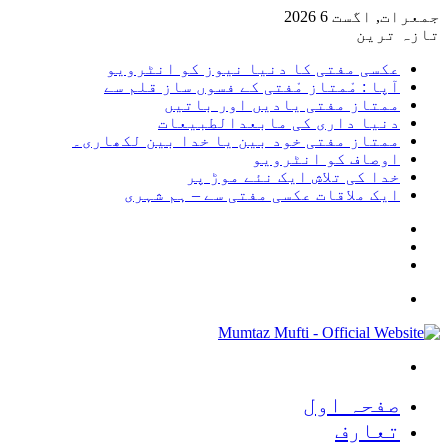
جمعرات, اگست 6 2026
تازہ ترین
عکسی مفتی کا دنیا نیوز کو انٹرویو
آپا : مْمتاز مْفتی کے فسوں ساز قلم سے
ممتاز مفتی یادیں اور باتیں
دنیا داری کی مابعدالطبیعات
ممتاز مفتی خود بین یا خدا بین لکھاری۔
اوصاف کو انٹرویو
خدا کی تلاش ایک نئے موڑ پر
ایک ملاقات عکسی مفتی سے – ہم شہری
Sidebar
Random
Article
Log
In
Menu
Search
for
صفحہ اول
تعارف