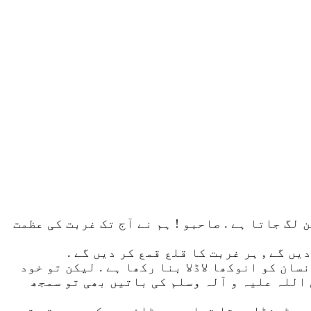
 لگ جاتا ہے . صاحبو ! ہم نے آج تک غربت کی عظمت
یں گے , ہر غربت کا قلع قمع کر دیں گے .
سان کو انوکھا لاڈلا بنا رکھا ہے . لیکن تو خود
ی اللہ علیہ و آلہ وسلم کی باتیں بھی تو سمجھ
وں ٹھنڈا رہتا تھا . وہ چٹائی پر کیوں سوتے تھے