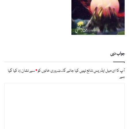
جواب دیں
آپ کا ای میل ایڈریس شائع نہیں کیا جائے گا۔
ضروری خانوں کو
*
سے نشان زد کیا گیا
ہے
ت
ب
ص
ر
ہ