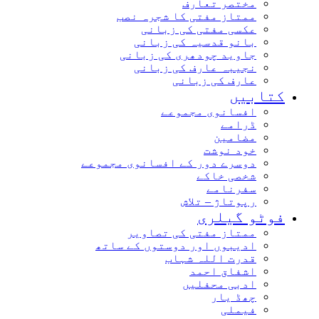
مختصر تعارف
ممتاز مفتی کا شجرہ نصب
عکسی مفتی کی زبانی
بانو قدسیہ کی زبانی
جاوید چودھری کی زبانی
نجیبہ عارف کی زبانی
عارف کی زبانی
کتابیں
افسانوی مجموعے
ڈرامے
مضامین
خود نوشت
دوسرے دور کے افسانوی مجموعے
شخصی خاکے
سفرنامے
رپوتاژ – تلاش
فوٹو گیلری
ممتاز مفتی کی تصاویر
ادیبوں اور دوستوں کے ساتھ
قدرت اللہ شہاب
اشفاق احمد
ادبی محفلیں
چھڈ یار
فیملی