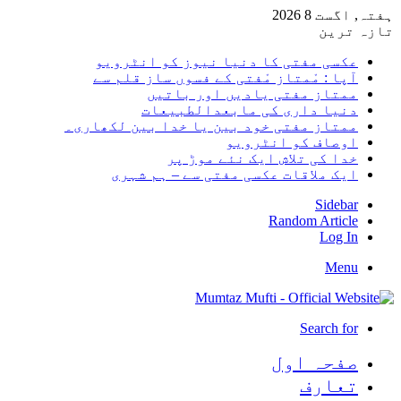
ہفتہ, اگست 8 2026
تازہ ترین
عکسی مفتی کا دنیا نیوز کو انٹرویو
آپا : مْمتاز مْفتی کے فسوں ساز قلم سے
ممتاز مفتی یادیں اور باتیں
دنیا داری کی مابعدالطبیعات
ممتاز مفتی خود بین یا خدا بین لکھاری۔
اوصاف کو انٹرویو
خدا کی تلاش ایک نئے موڑ پر
ایک ملاقات عکسی مفتی سے – ہم شہری
Sidebar
Random Article
Log In
Menu
Search for
صفحہ اول
تعارف