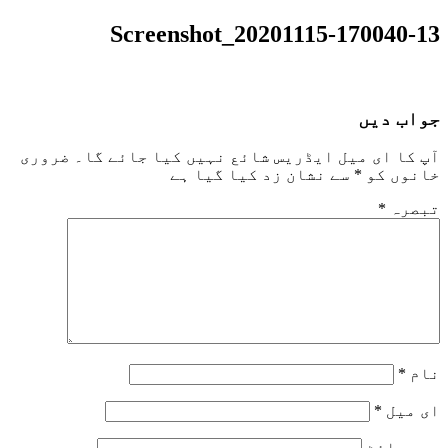
Screenshot_20201115-170040-13
جواب دیں
آپ کا ای میل ایڈریس شائع نہیں کیا جائے گا۔
ضروری
خانوں کو
*
سے نشان زد کیا گیا ہے
تبصرہ
*
نام
*
ای میل
*
ویب‌ سائٹ