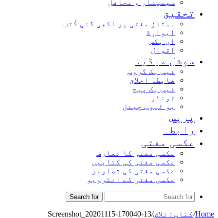
سیمینار و محافل
تحقیق
ممتاز مفتی پر لکھی گئی کُتب
ایوارڈ
ای بکس
اقوال
سوشل میڈیا
فیس بک گروپ
ضابطہ اخلاق
فیس بک پیج
ٹوئٹر
یو ٹیوب چینل
پریس
رابطہ
عکسی مفتی
عکسی مفتی کا تعارف
عکسی مفتی کی کتابیں
عکسی مفتی کی تصاویر
عکسی مفتی کے انٹرویو
Search for
Home
/
کتاب : تلاش
/
Screenshot_20201115-170040-13