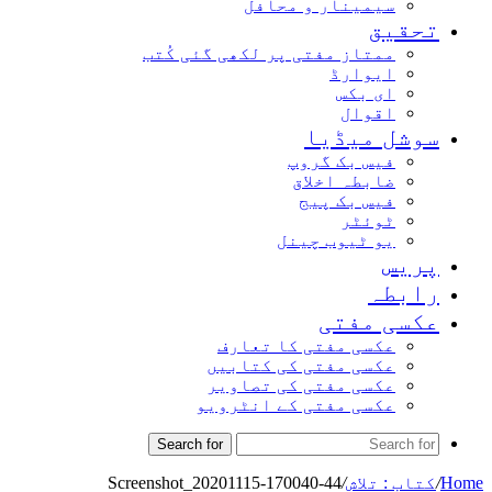
سیمینار و محافل
تحقیق
ممتاز مفتی پر لکھی گئی کُتب
ایوارڈ
ای بکس
اقوال
سوشل میڈیا
فیس بک گروپ
ضابطہ اخلاق
فیس بک پیج
ٹوئٹر
یو ٹیوب چینل
پریس
رابطہ
عکسی مفتی
عکسی مفتی کا تعارف
عکسی مفتی کی کتابیں
عکسی مفتی کی تصاویر
عکسی مفتی کے انٹرویو
Search for
Home
/
کتاب : تلاش
/
Screenshot_20201115-170040-44