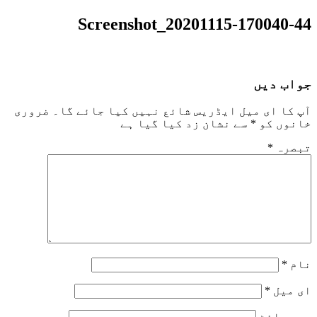
Screenshot_20201115-170040-44
جواب دیں
آپ کا ای میل ایڈریس شائع نہیں کیا جائے گا۔
ضروری
خانوں کو
*
سے نشان زد کیا گیا ہے
تبصرہ
*
نام
*
ای میل
*
ویب‌ سائٹ