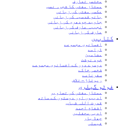
مختصر تعارف
ممتاز مفتی کا شجرہ نصب
عکسی مفتی کی زبانی
بانو قدسیہ کی زبانی
جاوید چودھری کی زبانی
نجیبہ عارف کی زبانی
عارف کی زبانی
کتابیں
افسانوی مجموعے
ڈرامے
مضامین
خود نوشت
دوسرے دور کے افسانوی مجموعے
شخصی خاکے
سفرنامے
رپوتاژ – تلاش
فوٹو گیلری
ممتاز مفتی کی تصاویر
ادیبوں اور دوستوں کے ساتھ
قدرت اللہ شہاب
اشفاق احمد
ادبی محفلیں
چھڈ یار
فیملی