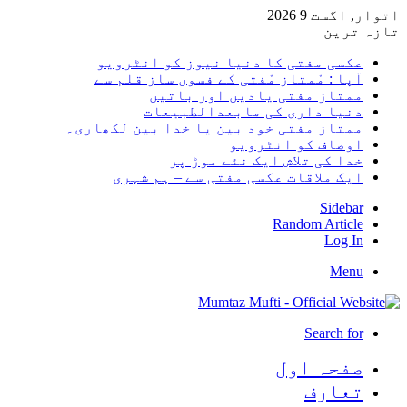
اتوار, اگست 9 2026
تازہ ترین
عکسی مفتی کا دنیا نیوز کو انٹرویو
آپا : مْمتاز مْفتی کے فسوں ساز قلم سے
ممتاز مفتی یادیں اور باتیں
دنیا داری کی مابعدالطبیعات
ممتاز مفتی خود بین یا خدا بین لکھاری۔
اوصاف کو انٹرویو
خدا کی تلاش ایک نئے موڑ پر
ایک ملاقات عکسی مفتی سے – ہم شہری
Sidebar
Random Article
Log In
Menu
Search for
صفحہ اول
تعارف