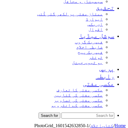
سیمینار و محافل
تحقیق
ممتاز مفتی پر لکھی گئی کُتب
ایوارڈ
ای بکس
اقوال
سوشل میڈیا
فیس بک گروپ
ضابطہ اخلاق
فیس بک پیج
ٹوئٹر
یو ٹیوب چینل
پریس
رابطہ
عکسی مفتی
عکسی مفتی کا تعارف
عکسی مفتی کی کتابیں
عکسی مفتی کی تصاویر
عکسی مفتی کے انٹرویو
Search for
Home
/
کتاب : تلاش
/
PhotoGrid_1601542632850-1