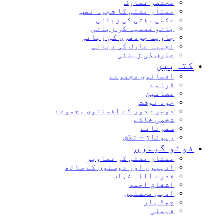
مختصر تعارف
ممتاز مفتی کا شجرہ نصب
عکسی مفتی کی زبانی
بانو قدسیہ کی زبانی
جاوید چودھری کی زبانی
نجیبہ عارف کی زبانی
عارف کی زبانی
کتابیں
افسانوی مجموعے
ڈرامے
مضامین
خود نوشت
دوسرے دور کے افسانوی مجموعے
شخصی خاکے
سفرنامے
رپوتاژ – تلاش
فوٹو گیلری
ممتاز مفتی کی تصاویر
ادیبوں اور دوستوں کے ساتھ
قدرت اللہ شہاب
اشفاق احمد
ادبی محفلیں
چھڈ یار
فیملی