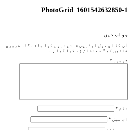
PhotoGrid_1601542632850-1
جواب دیں
آپ کا ای میل ایڈریس شائع نہیں کیا جائے گا۔
ضروری
خانوں کو
*
سے نشان زد کیا گیا ہے
تبصرہ
*
نام
*
ای میل
*
ویب‌ سائٹ