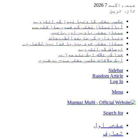
جمعہ, اگست 7 2026
تازہ ترین
عکسی مفتی کا دنیا نیوز کو انٹرویو
آپا : مْمتاز مْفتی کے فسوں ساز قلم سے
ممتاز مفتی یادیں اور باتیں
دنیا داری کی مابعدالطبیعات
ممتاز مفتی خود بین یا خدا بین لکھاری۔
اوصاف کو انٹرویو
خدا کی تلاش ایک نئے موڑ پر
ایک ملاقات عکسی مفتی سے – ہم شہری
Sidebar
Random Article
Log In
Menu
Search for
صفحہ اول
تعارف