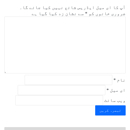
آپ کا ای میل ایڈریس شائع نہیں کیا جائے گا۔
ضروری خانوں کو
*
سے نشان زد کیا گیا ہے
ت
ب
ص
ر
ہ
*
نام
*
ای میل
*
ویب‌ سائٹ