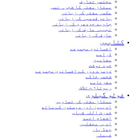
مختصر تعارف
ممتاز مفتی کا شجرہ نصب
عکسی مفتی کی زبانی
بانو قدسیہ کی زبانی
جاوید چودھری کی زبانی
نجیبہ عارف کی زبانی
عارف کی زبانی
کتابیں
افسانوی مجموعے
ڈرامے
مضامین
خود نوشت
دوسرے دور کے افسانوی مجموعے
شخصی خاکے
سفرنامے
رپوتاژ – تلاش
فوٹو گیلری
ممتاز مفتی کی تصاویر
ادیبوں اور دوستوں کے ساتھ
قدرت اللہ شہاب
اشفاق احمد
ادبی محفلیں
چھڈ یار
فیملی