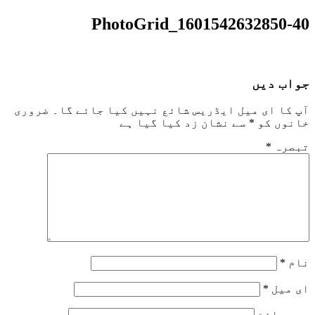
PhotoGrid_1601542632850-40
جواب دیں
آپ کا ای میل ایڈریس شائع نہیں کیا جائے گا۔
ضروری
خانوں کو
*
سے نشان زد کیا گیا ہے
تبصرہ
*
نام
*
ای میل
*
ویب‌ سائٹ