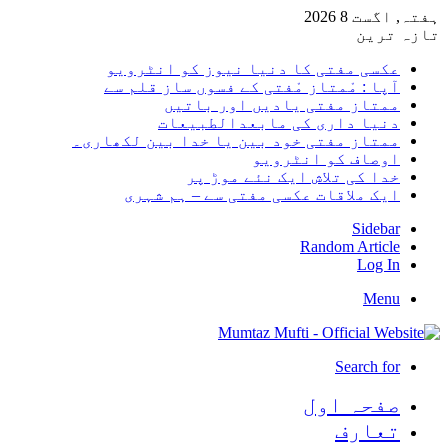
ہفتہ, اگست 8 2026
تازہ ترین
عکسی مفتی کا دنیا نیوز کو انٹرویو
آپا : مْمتاز مْفتی کے فسوں ساز قلم سے
ممتاز مفتی یادیں اور باتیں
دنیا داری کی مابعدالطبیعات
ممتاز مفتی خود بین یا خدا بین لکھاری۔
اوصاف کو انٹرویو
خدا کی تلاش ایک نئے موڑ پر
ایک ملاقات عکسی مفتی سے – ہم شہری
Sidebar
Random Article
Log In
Menu
Search for
صفحہ اول
تعارف