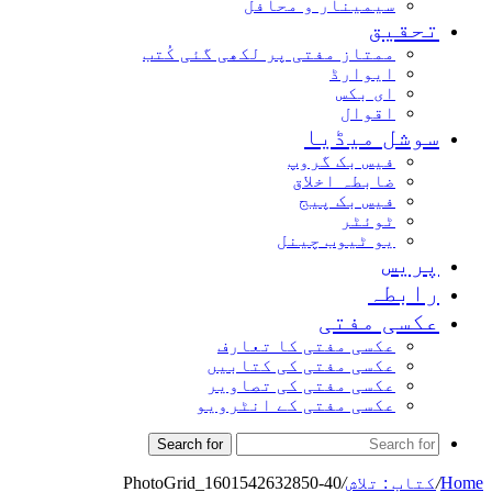
سیمینار و محافل
تحقیق
ممتاز مفتی پر لکھی گئی کُتب
ایوارڈ
ای بکس
اقوال
سوشل میڈیا
فیس بک گروپ
ضابطہ اخلاق
فیس بک پیج
ٹوئٹر
یو ٹیوب چینل
پریس
رابطہ
عکسی مفتی
عکسی مفتی کا تعارف
عکسی مفتی کی کتابیں
عکسی مفتی کی تصاویر
عکسی مفتی کے انٹرویو
Search for
Home
/
کتاب : تلاش
/
PhotoGrid_1601542632850-40