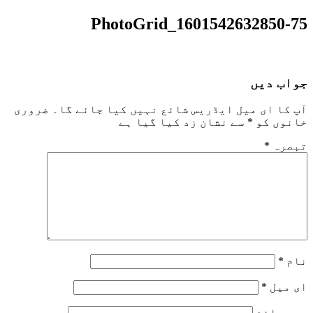
PhotoGrid_1601542632850-75
جواب دیں
آپ کا ای میل ایڈریس شائع نہیں کیا جائے گا۔
ضروری
خانوں کو
*
سے نشان زد کیا گیا ہے
تبصرہ
*
نام
*
ای میل
*
ویب‌ سائٹ