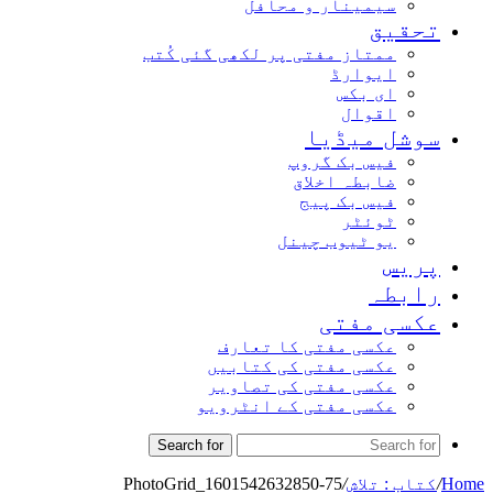
سیمینار و محافل
تحقیق
ممتاز مفتی پر لکھی گئی کُتب
ایوارڈ
ای بکس
اقوال
سوشل میڈیا
فیس بک گروپ
ضابطہ اخلاق
فیس بک پیج
ٹوئٹر
یو ٹیوب چینل
پریس
رابطہ
عکسی مفتی
عکسی مفتی کا تعارف
عکسی مفتی کی کتابیں
عکسی مفتی کی تصاویر
عکسی مفتی کے انٹرویو
Search for
Home
/
کتاب : تلاش
/
PhotoGrid_1601542632850-75