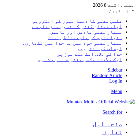
ہفتہ, اگست 8 2026
تازہ ترین
عکسی مفتی کا دنیا نیوز کو انٹرویو
آپا : مْمتاز مْفتی کے فسوں ساز قلم سے
ممتاز مفتی یادیں اور باتیں
دنیا داری کی مابعدالطبیعات
ممتاز مفتی خود بین یا خدا بین لکھاری۔
اوصاف کو انٹرویو
خدا کی تلاش ایک نئے موڑ پر
ایک ملاقات عکسی مفتی سے – ہم شہری
Sidebar
Random Article
Log In
Menu
Search for
صفحہ اول
تعارف