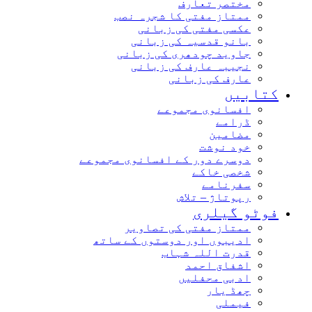
مختصر تعارف
ممتاز مفتی کا شجرہ نصب
عکسی مفتی کی زبانی
بانو قدسیہ کی زبانی
جاوید چودھری کی زبانی
نجیبہ عارف کی زبانی
عارف کی زبانی
کتابیں
افسانوی مجموعے
ڈرامے
مضامین
خود نوشت
دوسرے دور کے افسانوی مجموعے
شخصی خاکے
سفرنامے
رپوتاژ – تلاش
فوٹو گیلری
ممتاز مفتی کی تصاویر
ادیبوں اور دوستوں کے ساتھ
قدرت اللہ شہاب
اشفاق احمد
ادبی محفلیں
چھڈ یار
فیملی