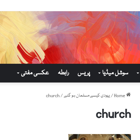
سوشل میڈیا
پریس
رابطہ
عکسی مفتی
Home
/
یہودی کیسے مسلمان ہو گئے
/
church
church