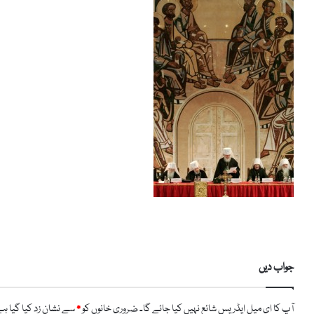
جواب دیں
آپ کا ای میل ایڈریس شائع نہیں کیا جائے گا۔
ضروری خانوں کو
*
سے نشان زد کیا گیا ہ