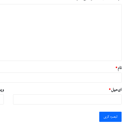
ت
ب
ص
ر
ہ
*
نام
*
ای میل
*
ویب