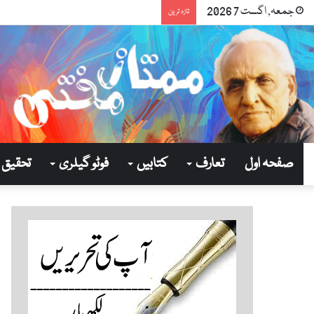
جمعہ, اگست 7 2026
تازہ ترین
صفحہ اول
تعارف
کتابیں
فوٹو گیلری
تحقیق