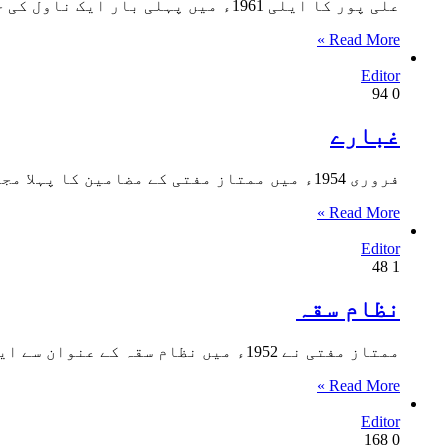
علی پور کا ایلی 1961ء میں پہلی بار ایک ناول کی حیثیت سے شائع ہوئی اور آدم جی ادبی ایوارڈ…
Read More »
Editor
94
0
غبارے
فروری 1954ء میں ممتاز مفتی کے مضامین کا پہلا مجموعہ غبارے کے نام سے مکتبہ اردو لاہور سے شائع ہوا۔…
Read More »
Editor
48
1
نظام سقہ
ممتاز مفتی نے 1952ء میں نظام سقہ کے عنوان سے ایک سٹیج ڈرامہ تحریر کیا۔ جسے 1953ء میں مکتبہ اردو…
Read More »
Editor
168
0