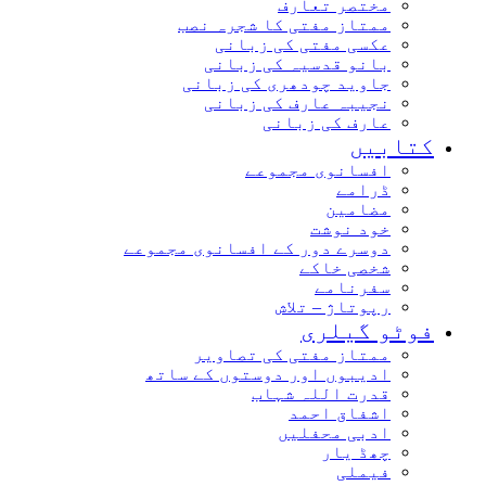
مختصر تعارف
ممتاز مفتی کا شجرہ نصب
عکسی مفتی کی زبانی
بانو قدسیہ کی زبانی
جاوید چودھری کی زبانی
نجیبہ عارف کی زبانی
عارف کی زبانی
کتابیں
افسانوی مجموعے
ڈرامے
مضامین
خود نوشت
دوسرے دور کے افسانوی مجموعے
شخصی خاکے
سفرنامے
رپوتاژ – تلاش
فوٹو گیلری
ممتاز مفتی کی تصاویر
ادیبوں اور دوستوں کے ساتھ
قدرت اللہ شہاب
اشفاق احمد
ادبی محفلیں
چھڈ یار
فیملی