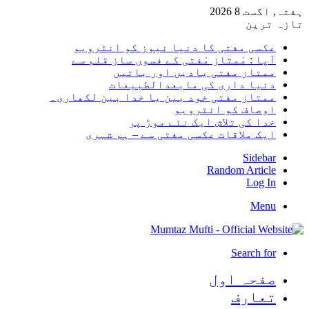
ہفتہ, اگست 8 2026
تازہ ترین
عکسی مفتی کا دنیا نیوز کو انٹرویو
آپا : مْمتاز مْفتی کے فسوں ساز قلم سے
ممتاز مفتی یادیں اور باتیں
دنیا داری کی مابعدالطبیعات
ممتاز مفتی خود بین یا خدا بین لکھاری۔
اوصاف کو انٹرویو
خدا کی تلاش ایک نئے موڑ پر
ایک ملاقات عکسی مفتی سے – ہم شہری
Sidebar
Random Article
Log In
Menu
Search for
صفحہ اول
تعارف