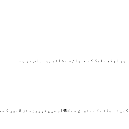
 سے 1992ء میں فیروز سنز لاہور کے…