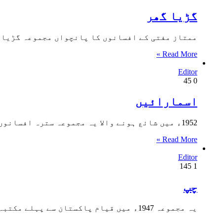
گڑیا گھر
ممتاز مفتی کے افسانوں کا پانچواں مجموعہ گڑیا گھر ہے جسے 1965ء میں رائڑ گلڈ اشاع
Read More »
Editor
45
0
اسمارائیں
1952ء میں شائع ہونے والا یہ مجموعہ سترہ افسانوں پر مشتمل ہے۔ اسے پہلی مرتبہ مکتبہ جدید، لاہور نے شائع…
Read More »
Editor
145
1
چپ
یہ مجموعہ 1947ء میں قیام پاکستان سے پہلے مکتبہ اردو، لاہور نے شائع کیا۔ اس مجموعے میں شامل پندرہ افسانے…