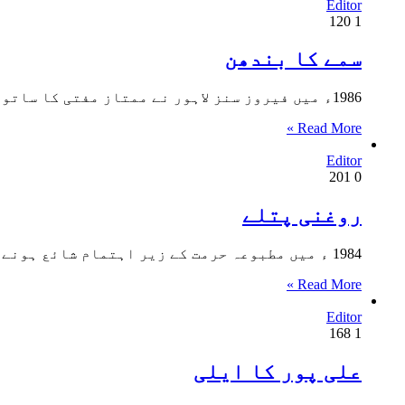
Editor
120
1
سمے کا بندھن
1986ء میں فیروز سنز لاہور نے ممتاز مفتی کا ساتواں افسانوی مجموعہ سمے کے بندھن شائع کیا۔ سمے کا بندھن…
Read More »
Editor
201
0
روغنی پتلے
1984 ء میں مطبوعہ حرمت کے زیر اہتمام شائع ہونے والا ممتاز مفتی کا چٹھا افسانوی مجموعہ انیس برس کے…
Read More »
Editor
168
1
علی پور کا ایلی