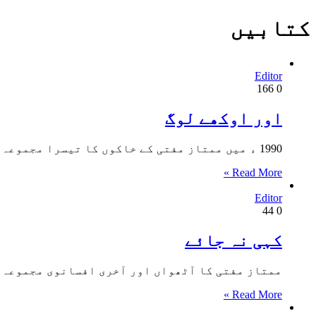
کتابیں
Editor
166
0
اور اوکھے لوگ
1990 ء میں ممتاز مفتی کے خاکوں کا تیسرا مجموعہ اور اوکھے لوگ کے عنوان سے شائع ہوا۔ اس میں…
Read More »
Editor
44
0
کہی نہ جائے
ممتاز مفتی کا آٹھواں اور آخری افسانوی مجموعہ کہی نہ جائے کے عنوان
Read More »