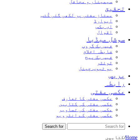
سیمینار و محافل
تحقیق
ممتاز مفتی پر لکھی گئی کُتب
ایوارڈ
ای بکس
اقوال
سوشل میڈیا
فیس بک گروپ
ضابطہ اخلاق
فیس بک پیج
ٹوئٹر
یو ٹیوب چینل
پریس
رابطہ
عکسی مفتی
عکسی مفتی کا تعارف
عکسی مفتی کی کتابیں
عکسی مفتی کی تصاویر
عکسی مفتی کے انٹرویو
Search for
Home
/
کتابیں