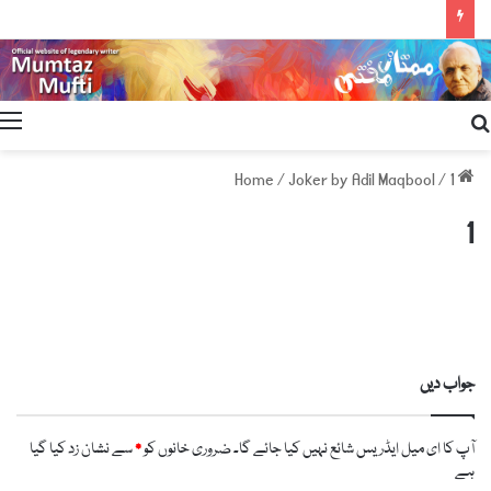
Search
for
/
Joker by Adil Maqbool
/
1
Home
1
جواب دیں
آپ کا ای میل ایڈریس شائع نہیں کیا جائے گا۔
ضروری خانوں کو
*
سے نشان زد کیا گیا
ہے