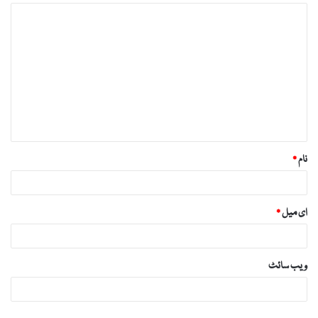
ت
ب
ص
ر
ہ
*
نام
*
ای میل
*
ویب‌ سائٹ