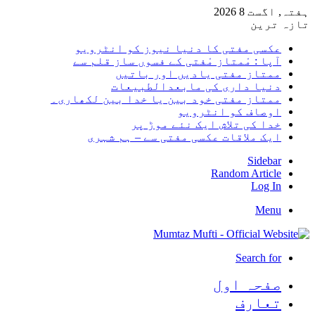
ہفتہ, اگست 8 2026
تازہ ترین
عکسی مفتی کا دنیا نیوز کو انٹرویو
آپا : مْمتاز مْفتی کے فسوں ساز قلم سے
ممتاز مفتی یادیں اور باتیں
دنیا داری کی مابعدالطبیعات
ممتاز مفتی خود بین یا خدا بین لکھاری۔
اوصاف کو انٹرویو
خدا کی تلاش ایک نئے موڑ پر
ایک ملاقات عکسی مفتی سے – ہم شہری
Sidebar
Random Article
Log In
Menu
Search for
صفحہ اول
تعارف