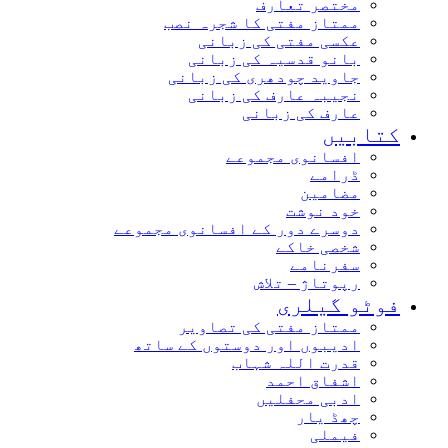
مختصر تعارف
ممتاز مفتی کا شجرہ نصب
عکسی مفتی کی زبانی
بانو قدسیہ کی زبانی
جاوید چودھری کی زبانی
نجیبہ عارف کی زبانی
عارف کی زبانی
کتابیں
افسانوی مجموعے
ڈرامے
مضامین
خود نوشت
دوسرے دور کے افسانوی مجموعے
شخصی خاکے
سفرنامے
رپوتاژ – تلاش
فوٹو گیلری
ممتاز مفتی کی تصاویر
ادیبوں اور دوستوں کے ساتھ
قدرت اللہ شہاب
اشفاق احمد
ادبی محفلیں
چھڈ یار
فیملی