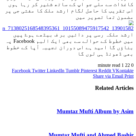
کاغذات سے ملی جو اپ کے ساتھ شئیر کر رہا ہوں
اس تقریب کا حاصل لگام ارشد ملک کا مفتی جی پر
مضمون تھا تصویر میں
ارشد ملکہ رسی پر دائیں بر ف بیٹھے ہوۓ پیں
میں خطوط کے حوالے سے بھی ایک البم Facebook پہ
بناؤں گا امید ہے اس دوران نجیبہ آپا کے خطوط
بھی ڈھونڈ ہی لوں گا
1 minute read
22
0
Facebook
Twitter
LinkedIn
Tumblr
Pinterest
Reddit
VKontakte
Share via Email
Print
Related Articles
Mumtaz Mufti Album by Asim
Mumtaz Mufti and Ahmed Bashir