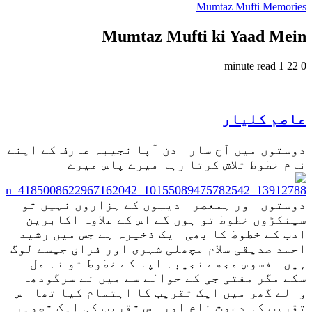
Mumtaz Mufti Memories
Mumtaz Mufti ki Yaad Mein
1 minute read
22
0
عاصم کلیار
دوستوں میں آج سارا دن آپا نجیبہ عارف کے اپنے
نام خطوط تلاش کرتا رہا میرے پاس میرے
دوستوں اور ہمعصر ادیبوں کے ہزاروں نہیں تو
سینکڑوں خطوط تو ہوں گے اس کے علاوہ اکابرین
ادب کے خطوط کا بھی ایک ذخیرہ ہے جس میں رشید
احمد صدیقی سلام مچھلی شہری اور فراق جیسے لوگ
ہیں افسوس مجھے نجیبہ اپا کے خطوط تو نہ مل
سکے مگر مفتی جی کے حوالے سے میں نے سرگودھا
والے گھر میں ایک تقریب کا اہتمام کیا تھا اس
تقریب کا دعوت نام اور اس تقریب کی ایک تصویر