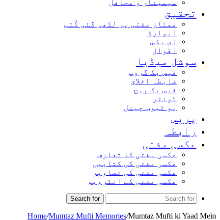
سیمینار و محافل
تحقیق
ممتاز مفتی پر لکھی گئی کُتب
ایوارڈ
ای بکس
اقوال
سوشل میڈیا
فیس بک گروپ
ضابطہ اخلاق
فیس بک پیج
ٹوئٹر
یو ٹیوب چینل
پریس
رابطہ
عکسی مفتی
عکسی مفتی کا تعارف
عکسی مفتی کی کتابیں
عکسی مفتی کی تصاویر
عکسی مفتی کے انٹرویو
Search for
Home
/
Mumtaz Mufti Memories
/
Mumtaz Mufti ki Yaad Mein