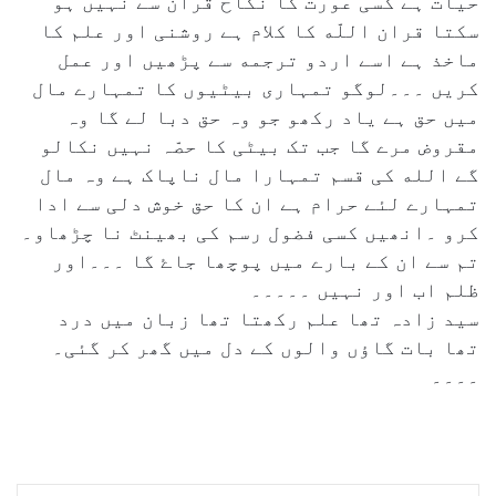
حیات ہے کسی عورت کا نکاح قران سے نہیں ہو
سکتا قران اللّه کا کلام ہے روشنی اور علم کا
ماخذ ہے اسے اردو ترجمه سے پڑھیں اور عمل
کریں ۔۔۔لوگو تمہاری بیٹیوں کا تمہارے مال
میں حق ہے یاد رکھو جو وہ حق دبا لے گا وہ
مقروض مرے گا جب تک بیٹی کا حصّہ نہیں نکالو
گے الله کی قسم تمہارا مال ناپاک ہے وہ مال
تمہارے لئے حرام ہے ان کا حق خوش دلی سے ادا
کرو ۔انھیں کسی فضول رسم کی بھینٹ نا چڑھاو۔
تم سے ان کے بارے میں پوچھا جاۓ گا ۔۔۔اور
ظلم اب اور نہیں ۔۔۔۔۔
سید زادہ تھا علم رکھتا تھا زبان میں درد
تھا بات گاؤں والوں کے دل میں گھر کر گئی۔
۔۔۔۔