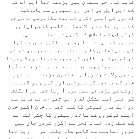
قاسم شاہ جو ملتان میں پڑھتا تھا ایم اے کر
کے ایل ایل بی اعزازی نمبروں سے پاس کیا
قانون کی اعلی ڈگری کے لیے سکالرشپ حاصل کر
کے باہر جا نے والا تھا ۔۔قاسم گاؤں آیا ہر
کوئی اس کے اخلاق کا گرویدہ تھا ۔۔۔۔۔پر
خانوں کو زیادہ نا بھایا ۔اکبر خان نے کہا
اس نے پڑھائی کا چا اتار لیا ہے مولوی تو اس
کو کورس کروا گاؤں کی مسجد سنبھاے ویلا پھرتا
ہے ۔۔۔۔ مولوی صاھب نے بتایا یہ تو ملنے آیا
ہے جی ولایت جا رہا ہے قانون پڑھنے ۔۔۔۔اور
خان کے ماتھے کی سلوٹیں اور گہری ہو گیں ۔۔
زرشے کو پڑھائی میں مزہ آ رہا تھا پر انگلش
گرائمر اسے مشکل لگ راہی تھی اس نے بابا سے
دو ایک بار ٹیوشن کا کہا تھا ۔۔خان اکبر خان
اپنے نوکروں کے ساتھ زمینوں کا چکر لگا نے
گے کلف زدہ لباس فخر سے اکڑی گردن چال میں
غرور ۔سامنے سے قاسم شاہ چلتا ہوا آ رہا تھا