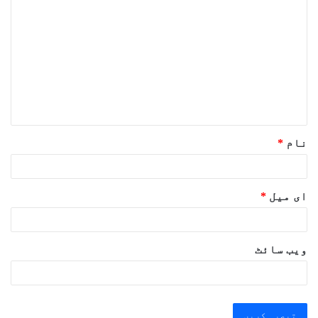
ب
ص
ر
ہ
*
نام
*
ای میل
*
ویب‌ سائٹ