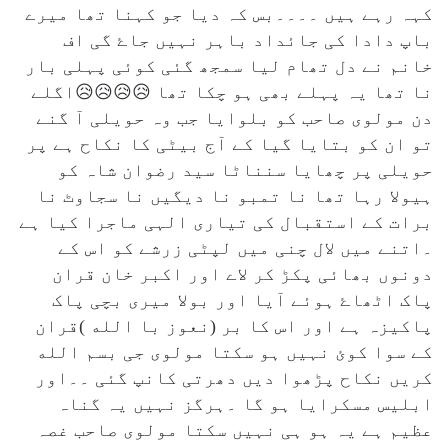
کہہ رہے ہیں ۔۔۔۔بس کہ دیا جو کہنا تھا میرے
باپ دادا کی جائداد باہر نہیں جاۓ گی اف
خانم نے دل تھام لیا سمجھ گئی کوئی پہلی بار
نا تھا یہ پہلے بھی ہو چکا تھا 😥😥😥😥اگلے
دن مولوی صاحب کو بلوایا جب وہ حویلی آ گنے
تو ان کو بتایا گیا کے آج بیٹی کا نکاح ہے پر
حویلی پر چھایا سنناٹا سید رضوان شاہ کو
ہیولا رہا تھا نا تمبو نا دیگیں نا سجاوٹ نا
برات کے استقبال کی تیاری الہی ماجرا کیا ہے
۔اتنے میں لال چنی میں لپٹی زرشے کو اس کے
دونوں بھائی پکڑ کر لاے اور اکبر خان قران
پاک اٹھاۓ ہوئے آیا اور بولا میری بچی پاک
پاکیزہ ہے اور اس کا بر (نعوز با الله )قران
کے سوا کوئ نہیں ہو سکتا مولوی جی بسم الله
کریں نکاح پڑھوا دیں دھرتی کانپ گئی ۔۔اور
ابلیس مسکرایا ہو گا ۔ہرگز نہیں یہ گناہ
عظیم ہے یہ ہو ہی نہیں سکتا مولوی صاحب غصہ