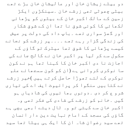
دو بیٹے زیشان خان اور عالیشان خان بڑ ے تھے
بیٹی چھوٹی تھی زرشے خان ۔سینکڑوں ایکڑ
زمین کے مالک اکبر خان کے بیٹوں کو پڑھائی
لکھائی کا کوئی شوق نا تھا ان کے شوق شکار
اور گھڑ سواری تھے ۔باپ داد کی دولت پر عیش
کی زندگی گزار رہے تھے ۔۔۔۔پر زرشے کو نجانے
کیسے پڑھائی کا شوق تھا میٹرک تو گاؤں کے
سکول سے کر لیا پر اکبر خان نے کالج جانے کی
اجازت نا دی اکبر خان کا کہنا تھا ہم نے کون
سا نوکری کروانی ہے (ان کو کون سمجھائے علم
نوکری کے لئے تھوڑا حاصل کرتے ہیں )خیر زرشے
نے کتابیں منگوا کر پرائیوٹ ایف اے کی تیاری
شرو ع کر دی ۔دونوں بھا ئیوں کی شادیاں ہو
گیں ۔خانم کو زرشے کی شادی کی فکر تھی وہ
اکبر خان سے کہتی تو وہ ٹال دیتے ابھی بچی ہے
گاؤں کی مسجد کے امام نہایت دین دار انسان
تھے سید رضوان شاہ ان کا ایک ہی بیٹا تھا سید