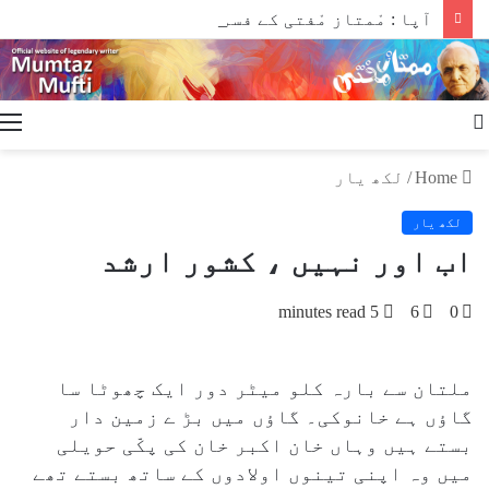
آپا : مْمتاز مْفتی کے فسوں ساز قلم سے
u
Search
for
Home
/
لکھ یار
لکھ یار
اب اور نہیں ، کشور ارشد
5 minutes read
6
0
ملتان سے بارہ کلو میٹر دور ایک چھوٹا سا
گاؤں ہے خانوکی۔ گاؤں میں بڑ ے زمین دار
بستے ہیں وہاں خان اکبر خان کی پکّی حویلی
میں وہ اپنی تینوں اولادوں کے ساتھ بستے تھے