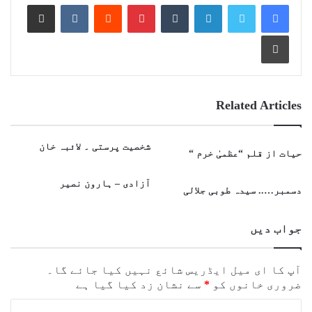
Share via Email
VKontakte
Reddit
Pinterest
Tumblr
LinkedIn
Print
Related Articles
شخصیت پرستی ۔ لائبہ خان
حیات از قلم “عظمیٰ خرم “
آزادی – ہارون نصیر
دسمبر….. سیدہ طوبی جلالی
جواب دیں
آپ کا ای میل ایڈریس شائع نہیں کیا جائے گا۔
ضروری خانوں کو
*
سے نشان زد کیا گیا ہے
ت