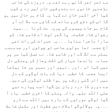
سے تھر تھر کانپ رہے تھے وہ دروزے کی جانب
بڑھےپر خانوں نے بندوقیں تان لیں زد و کوب
کیا آخر اکبر خان نے کہا یہ کام ہر حال میں ہو
گا اس کو دفع کرو ساتھ کے گاؤں سے ملا لے آو
کام ہو جاے پیسوں کی پروہ مت کرنا ۔۔۔سید
رضوان شاہ شکستہ پا گھر لوٹ اے قاسم شاہ کو
سارا ماجرا سنایا ۔۔۔یہ جمرات کی رات تھی
آج جعمہ تھا مولوی صاحب تو چوٹوں اور صدمےسے
بستر سے لگ گے اور قاسم شاہ نے غسل کیا سر پر
عمامہ باندھا جہاز کی ٹکٹ پھاڑ کر پھنکی دل
میں کہا اب ۔اور ۔نہیں اور ممبر پر جا بیٹھا
ایسا جعمہ کا خطبہ دیا کے بات لوگوں کے دل
میں اتر گئی زرشے پر ہوا ظلم لوگوں کی دین۔
سے دوری کا درد زبان بن گیا اسے پیارے نبی
صلی اللّه علیہ والہ وسلم کا اخری خطبہ یاد آ
گیا لوگو عورتوں کے بارے میں اللّه سے ڈرو
۔۔۔وہ بولالوگو اسلام دین فطرت اور مکمل ضابط