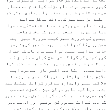
نجانے اسے دیکھ کر خان کو اپنا آپ سکڑتا ہوا
کیوں محسوس ہوتا ۔او لڑکے کیا نام ہے تمہارا
جی سید قا سم شاہ وہ مسکرایا ۔ہماری بیٹی کو
انگلش پڑ ھنے میں کچھ دقت ہے کل سے اسے
پڑھانے آو ۔جی بہتر قاسم نے شائستگی سے جواب
دیا پانچ ہزار تنخواہ دوں گا ۔خان صاحب
پیسوں کی ضرورت نہیں کیسے ضرورت نہیں اپنا
صحن ہی پکّا کروا لو ۔۔۔برسات میں کیچڑ بھر
جاتا ہے اپنا نہیں تو اپنے ماں باپ کا خیال
کرو کوئی گر گرا گے تو علاج کہاں سے کراؤ گے
۔۔۔قاسم شاہ کے چہرے پر ایک سایہ سا گزر گیا
۔اسے سمجھ ا چکا تھا اکبر خان اسے صرف اپنا
ملازم بنانا چاہتا ہے خیر اگلے دن وہ پڑھانے
چلا گیالمبی راہداری سے گزر کر ایک بیٹھک میں
بٹھا دیا گیا باہر دو گن مین ۔ کھڑے تھے سب
کچھ عجیب تھا ۔وہ کمرے کی آرائیش دیکھنے میں
گم تھا کے ایک مسحور کن خوشبو اور اس سے بھی
مدھر آواز اسلام علیکم وہ سامنے کھڑی تھی