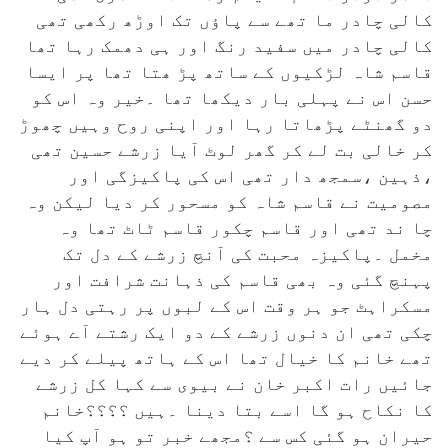
کالی چادر ما تھے سے پاؤں تک اوڑھ رکھی تھی
کالی چادر میں سفید رنگ اور ہی دھمک رہا تھا
قاسم شاہ لڑکیوں کے ساتھ پڑ ھتا تھا پر ایسا
حسن اس نے پہلی بار دیکھا تھا ۔خیر وہ اس کو
دو گھنٹے پڑھاتا رہا اور اپنی روح وہیں چھوڑ
کر خالی بت لے کر گھر لوٹ آیا زرشے حسین تھی
،ذہین ،سمجھ دار تھی اس کی پاکیزگی اور
مصومیت نے قاسم شاہ کو مسحور کر دیا لیکن وہ
چا ند تھی اور قاسم چکور قاسم ٹاٹ تھا وہ
مخمل ۔پاکیزہ محبت کی آنچ زرشے کے دل تک
پہنچ گئی وہ بھی قاسم کی ذہانت شرافت اور
مسکراہٹ جو ہر وقت اس کے لبوں پر رہتی دل ہار
چکی تھی ان دنوں زرشے کے دو ایک رشتے آے ہوئے
تھے خانم کا خیال تھا اس کے ہاتھ پیلے کر دیے
جائیں رات اکبر خان نے بیوی سے کہا کل زرشے
کا نکاح ہو گا اسے بتا دینا ۔ہیں ؟؟؟؟خانم
حیران ہو گئی کس سے ؟مجھے خبر تو ہو آپ کیا