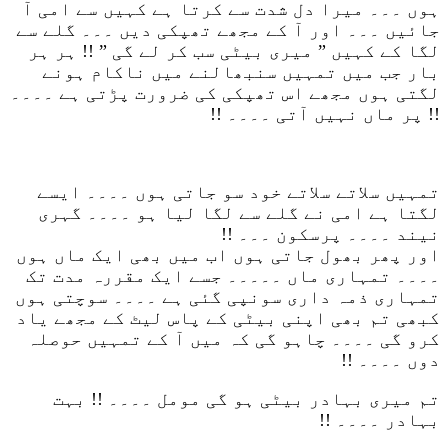
ہوں ۔۔۔ میرا دل شدت سے کرتا ہے کہیں سے امی آ
جائیں ۔۔۔ اور آ کے مجھے تھپکی دیں ۔۔۔ گلے سے
لگا کے کہیں ” میری بیٹی سب کر لے گی ” !! ہر ہر
بار جب میں تمہیں سنبھالنے میں ناکام ہونے
لگتی ہوں مجھے اس تھپکی کی ضرورت پڑتی ہے ۔۔۔۔
!! پر ماں نہیں آتی ۔۔۔۔ !!
تمہیں سلاتے سلاتے خود سو جاتی ہوں ۔۔۔۔ ایسے
لگتا ہے امی نے گلے سے لگا لیا ہو ۔۔۔۔ گہری
نیند ۔۔۔۔ پرسکون ۔۔۔ !!
اور پھر بھول جاتی ہوں اب میں بھی ایک ماں ہوں
۔۔۔۔ تمہاری ماں ۔۔۔۔۔ جسے ایک مقررہ مدت تک
تمہاری ذمہ داری سونپی گئی ہے ۔۔۔۔ سوچتی ہوں
کبھی تم بھی اپنی بیٹی کے پاس لیٹ کے مجھے یاد
کرو گی ۔۔۔۔ چاہو گی کہ میں آ کے تمہیں حوصلہ
دوں ۔۔۔۔ !!
تم میری بہادر بیٹی ہو گی مومل ۔۔۔۔ !! بہت
بہادر ۔۔۔۔ !!