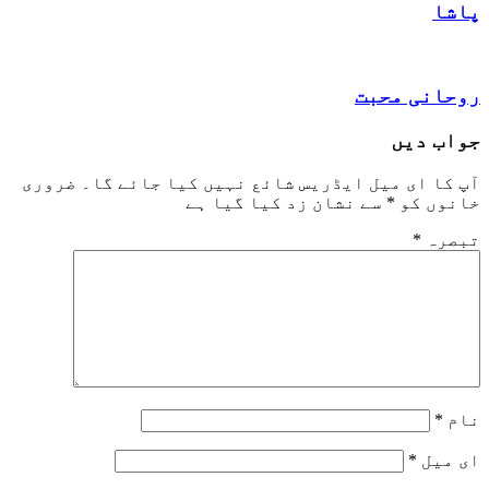
پاشا
روحانی محبت
جواب دیں
آپ کا ای میل ایڈریس شائع نہیں کیا جائے گا۔
ضروری
خانوں کو
*
سے نشان زد کیا گیا ہے
تبصرہ
*
نام
*
ای میل
*