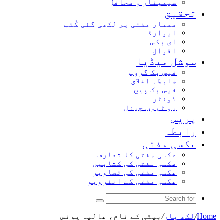
سیمینار و محافل
تحقیق
ممتاز مفتی پر لکھی گئی کُتب
ایوارڈ
ای بکس
اقوال
سوشل میڈیا
فیس بک گروپ
ضابطہ اخلاق
فیس بک پیج
ٹوئٹر
یو ٹیوب چینل
پریس
رابطہ
عکسی مفتی
عکسی مفتی کا تعارف
عکسی مفتی کی کتابیں
عکسی مفتی کی تصاویر
عکسی مفتی کے انٹرویو
Search
for
Home
/
لکھ یار
/
بیٹی کے نام، عالیہ یونس