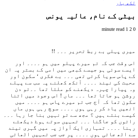
لکھ یار
بیٹی کے نام، عالیہ یونس
1 minute read
2
0
میری پہلی بے ربط تحریر ۔۔۔ !!
اس وقت جب کہ تم میرے پہلو میں ہو ۔۔۔۔ اور
ایسے سوئی ہو جیسے کبھی میں امی کے بستر پہ ان
کے پاس سویا کرتی تھی ۔۔۔ بے فکری ‘ سکون اور
محبت کی نیند ۔۔۔۔ آنکھ کھلنے پہ سب سے پہلے
وہ پیارا چہرہ دیکھنے کو ملتا تھا ۔۔تو دن
روشن ہو جاتا تھا ۔۔۔ ماں ! اس وجود میں اتنا
سکون تھا کہ آج جب تم میرے پاس ہو ۔۔۔۔ میں
انھیں یاد کر رہی ہوں ۔۔۔۔ سوچ رہی ہوں ماں
کیسے بنتے ہیں ؟ مجھ سے تو نہیں بنا جا رہا ۔۔۔
راتوں کو جاگنا ۔۔۔ تمہیں سوتے ہوۓ دیکھتے
رہنا ۔۔۔۔ تمہاری ایک آواز پہ میں گہری نیند
سے اٹھ جاتی ہوں ۔۔۔۔ پر جب جب تمہیں اٹھاتی