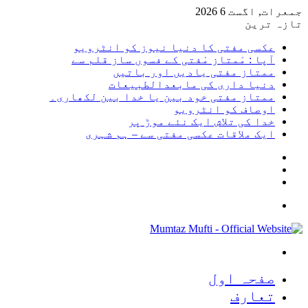
جمعرات, اگست 6 2026
تازہ ترین
عکسی مفتی کا دنیا نیوز کو انٹرویو
آپا : مْمتاز مْفتی کے فسوں ساز قلم سے
ممتاز مفتی یادیں اور باتیں
دنیا داری کی مابعدالطبیعات
ممتاز مفتی خود بین یا خدا بین لکھاری۔
اوصاف کو انٹرویو
خدا کی تلاش ایک نئے موڑ پر
ایک ملاقات عکسی مفتی سے – ہم شہری
Sidebar
Random
Article
Log
In
Menu
Search
for
صفحہ اول
تعارف