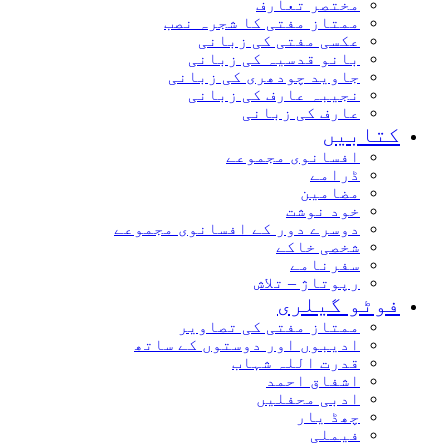
مختصر تعارف
ممتاز مفتی کا شجرہ نصب
عکسی مفتی کی زبانی
بانو قدسیہ کی زبانی
جاوید چودھری کی زبانی
نجیبہ عارف کی زبانی
عارف کی زبانی
کتابیں
افسانوی مجموعے
ڈرامے
مضامین
خود نوشت
دوسرے دور کے افسانوی مجموعے
شخصی خاکے
سفرنامے
رپوتاژ – تلاش
فوٹو گیلری
ممتاز مفتی کی تصاویر
ادیبوں اور دوستوں کے ساتھ
قدرت اللہ شہاب
اشفاق احمد
ادبی محفلیں
چھڈ یار
فیملی