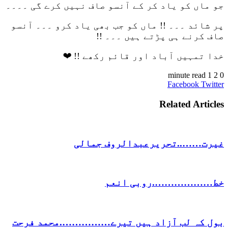
جو ماں کو یاد کر کے آنسو صاف نہیں کرے گی ۔۔۔۔
پر شائد ۔۔۔ !! ماں کو جب بھی یاد کرو ۔۔۔ آنسو
صاف کرنے ہی پڑتے ہیں ۔۔۔ !!
خدا تمہیں آباد اور قائم رکھے !! ❤
1 minute read
2
0
VKontakte
LinkedIn
Pinterest
Tumblr
Reddit
Share
Print
Facebook
Twitter
via
Email
Related Articles
غیرت……..تحریرعبدالروف جمالی
خط……………….روبی انعم
بول کہ لب آزاد ہیں تیرے…………….محمد فرحت